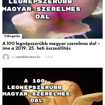
Válogatás
A 100 legnépszerűbb magyar szerelmes dal –
íme a 2019. 25. heti összeállítás
by
szerelmeszene.hu
6 éve