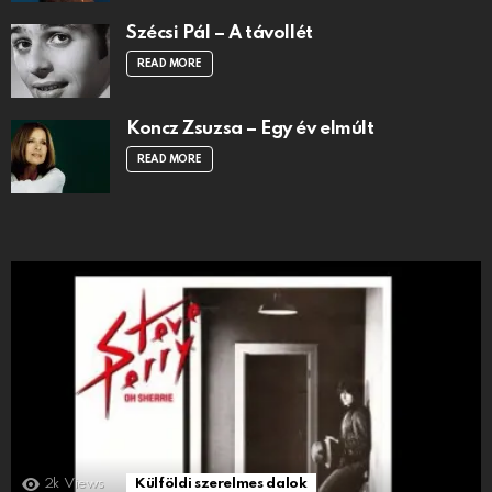
Szécsi Pál – A távollét
READ MORE
Koncz Zsuzsa – Egy év elmúlt
READ MORE
2k
Views
Külföldi szerelmes dalok