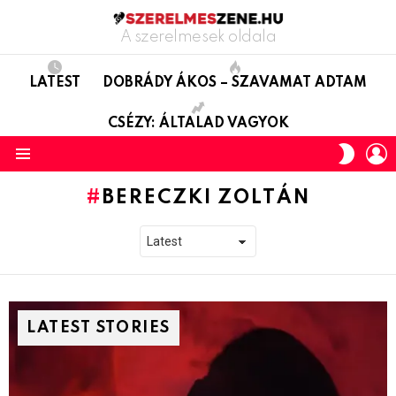
A szerelmesek oldala
LATEST
DOBRÁDY ÁKOS – SZAVAMAT ADTAM
CSÉZY: ÁLTALAD VAGYOK
L
SWITC
SKIN
Menu
BERECZKI ZOLTÁN
LATEST STORIES