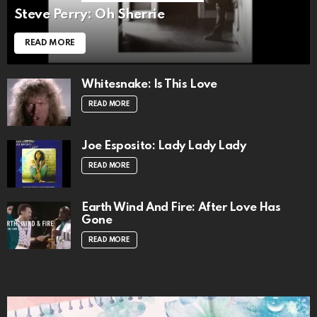
Steve Perry: Oh Sherrie
READ MORE
Whitesnake: Is This Love
READ MORE
Joe Esposito: Lady Lady Lady
READ MORE
Earth Wind And Fire: After Love Has
Gone
READ MORE