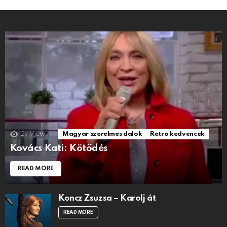
2k
Views
Magyar szerelmes dalok
Retro kedvencek
Kovács Kati: Kötődés
READ MORE
Koncz Zsuzsa – Karolj át
READ MORE