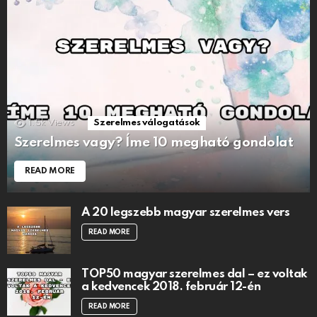
1.5k
Views
Szerelmes válogatások
Szerelmes vagy? Íme 10 megható gondolat
READ MORE
A 20 legszebb magyar szerelmes vers
READ MORE
TOP50 magyar szerelmes dal – ez voltak
a kedvencek 2018. február 12-én
READ MORE