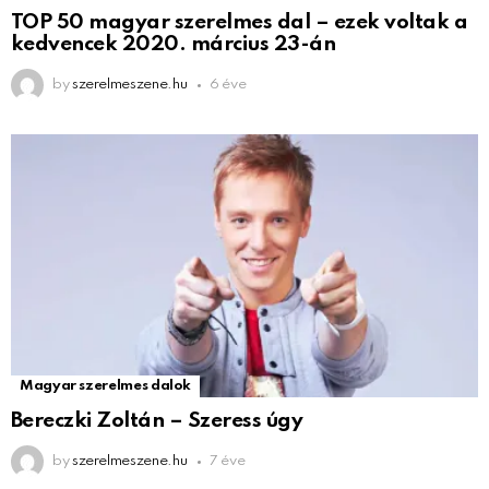
TOP 50 magyar szerelmes dal – ezek voltak a
kedvencek 2020. március 23-án
by
szerelmeszene.hu
6 éve
Magyar szerelmes dalok
Bereczki Zoltán – Szeress úgy
by
szerelmeszene.hu
7 éve