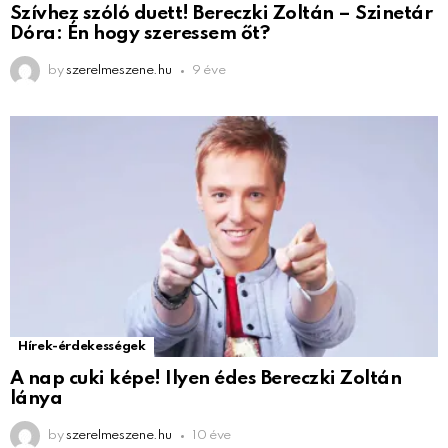
Szívhez szóló duett! Bereczki Zoltán – Szinetár
Dóra: Én hogy szeressem őt?
by
szerelmeszene.hu
9 éve
Hírek-érdekességek
A nap cuki képe! Ilyen édes Bereczki Zoltán
lánya
by
szerelmeszene.hu
10 éve