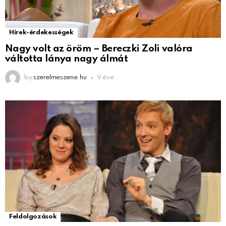
Hírek-érdekességek
Nagy volt az öröm – Bereczki Zoli valóra
váltotta lánya nagy álmát
by
szerelmeszene.hu
9 éve
Feldolgozások