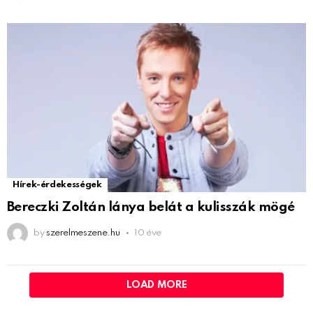
Hírek-érdekességek
Bereczki Zoltán lánya belát a kulisszák mögé
by
szerelmeszene.hu
10 éve
LOAD MORE