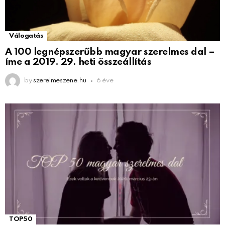
Válogatás
A 100 legnépszerűbb magyar szerelmes dal –
íme a 2019. 29. heti összeállítás
by
szerelmeszene.hu
6 éve
TOP50