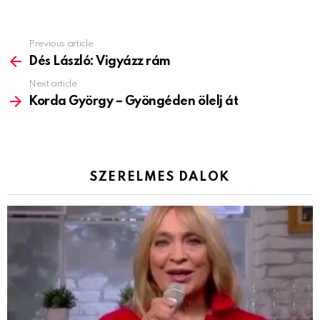
Previous article
See
more
Dés László: Vigyázz rám
Next article
Korda György – Gyöngéden ölelj át
SZERELMES DALOK