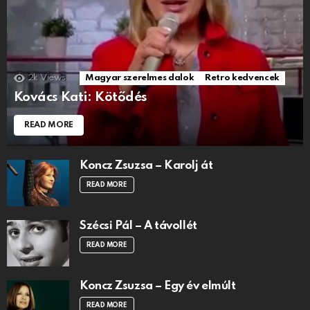
2k
Views
Magyar szerelmes dalok
Retro kedvencek
Kovács Kati: Kötődés
READ MORE
Koncz Zsuzsa – Karolj át
READ MORE
Szécsi Pál – A távollét
READ MORE
Koncz Zsuzsa – Egy év elmúlt
READ MORE