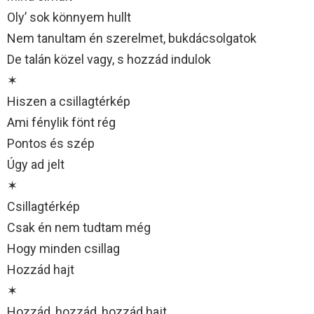
Oly’ sok könnyem hullt
Nem tanultam én szerelmet, bukdácsolgatok
De talán közel vagy, s hozzád indulok
✶
Hiszen a csillagtérkép
Ami fénylik fönt rég
Pontos és szép
Úgy ad jelt
✶
Csillagtérkép
Csak én nem tudtam még
Hogy minden csillag
Hozzád hajt
✶
Hozzád, hozzád, hozzád hajt…