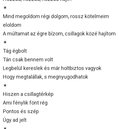
✶
Mind megoldom régi dolgom, rossz kötelmeim
eloldom
A múltamat az égre bízom, csillagok közé hajítom
✶
Tág égbolt
Tán csak bennem volt
Legbelül kereslek és már holtbiztos vagyok
Hogy megtalállak, s megnyugodhatok
✶
Hiszen a csillagtérkép
Ami fénylik fönt rég
Pontos és szép
Úgy ad jelt
✶