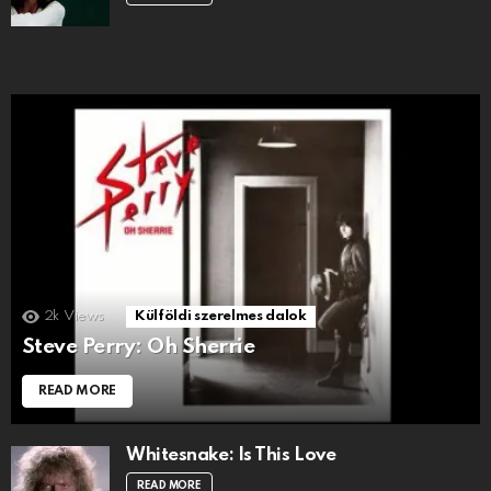
2k
Views
Külföldi szerelmes dalok
Steve Perry: Oh Sherrie
READ MORE
Whitesnake: Is This Love
READ MORE