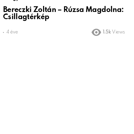
Bereczki Zoltán – Rúzsa Magdolna:
Csillagtérkép
4 éve
1.5k
Views