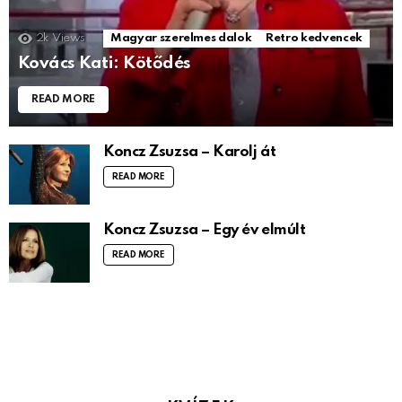
2k
Views
Magyar szerelmes dalok
Retro kedvencek
Kovács Kati: Kötődés
READ MORE
Koncz Zsuzsa – Karolj át
READ MORE
Koncz Zsuzsa – Egy év elmúlt
READ MORE