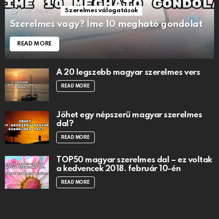
1.5k
Views
Szerelmes válogatások
Szerelmes vagy? Íme 10 megható gondolat
READ MORE
A 20 legszebb magyar szerelmes vers
READ MORE
Jöhet egy népszerű magyar szerelmes
dal?
READ MORE
TOP50 magyar szerelmes dal – ez voltak
a kedvencek 2018. február 10-én
READ MORE