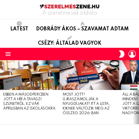
A szerelmesek oldala
LATEST
DOBRÁDY ÁKOS – SZAVAMAT ADTAM
CSÉZY: ÁLTALAD VAGYOK
L
SWITC
SKIN
Menu
LATEST
STORIES
EBBEN A MÁSODPERCBEN
MOST JÖTT!
ÁLL A B
JÖTT A HÍR A TAVASZI
ÚJRASZÁMOLJÁK A
MINDEN! 
SZÜNETRŐL, EZ VÁR
NYUGDÍJAKAT! ITT A LISTA,
JÖTT A 
ÁPRILISBAN AZ ISKOLÁSOKRA
KIKNEK VÁLTOZIK MEG AZ
VIKTORRÓ
ÖSSZEG 2026-BAN
NAGYON