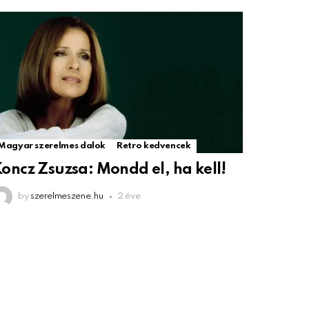
Magyar szerelmes dalok
Retro kedvencek
oncz Zsuzsa: Mondd el, ha kell!
by
szerelmeszene.hu
2 éve