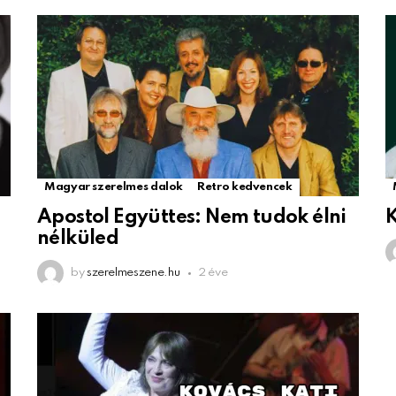
Magyar szerelmes dalok
Retro kedvencek
Apostol Együttes: Nem tudok élni
K
nélküled
by
szerelmeszene.hu
2 éve