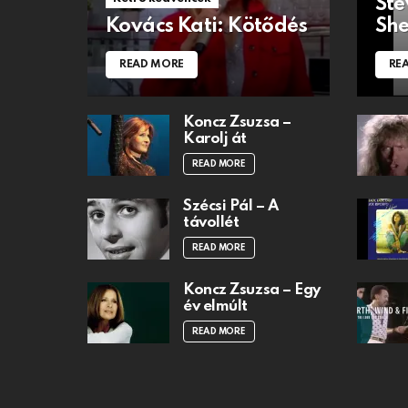
Ste
Kovács Kati: Kötődés
She
READ MORE
RE
Koncz Zsuzsa –
Karolj át
READ MORE
Szécsi Pál – A
távollét
READ MORE
Koncz Zsuzsa – Egy
év elmúlt
READ MORE