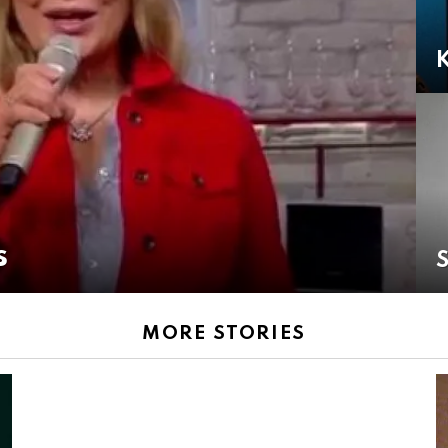
K
s
S
MORE STORIES