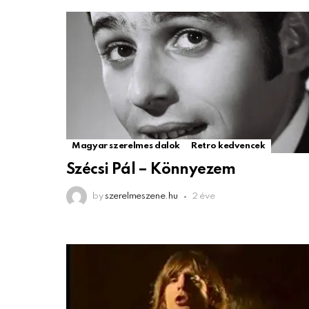
Magyar szerelmes dalok
Retro kedvencek
Szécsi Pál – Könnyezem
by
szerelmeszene.hu
2 éve