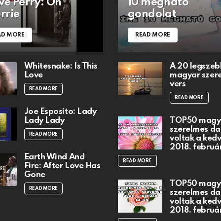
ve Perry: Oh
10 megható
rrie
gondolat
AD MORE
READ MORE
Whitesnake: Is This
A 20 legszeb
Love
magyar szer
vers
READ MORE
READ MORE
Joe Esposito: Lady
Lady Lady
TOP50 magy
szerelmes dal
READ MORE
voltak a ked
2018. februá
Earth Wind And
READ MORE
Fire: After Love Has
Gone
TOP50 magy
READ MORE
szerelmes dal
voltak a ked
2018. februá