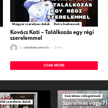
Magyar szerelmes dalok
Retro kedvencek
Kovács Kati – Találkozás egy régi
szerelemmel
by
szerelmeszene.hu
3 éve
LOAD MORE
1.5k
Views
Views
Szerelmes válogatások
öldi szerelmes dalok
Szerelmes vagy? 