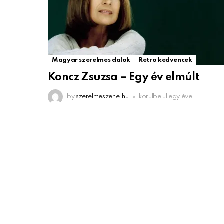
Magyar szerelmes dalok
Retro kedvencek
Koncz Zsuzsa – Egy év elmúlt
by
szerelmeszene.hu
körülbelül egy éve