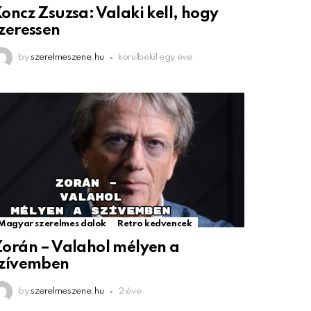
oncz Zsuzsa: Valaki kell, hogy
zeressen
by
szerelmeszene.hu
körülbelül egy éve
Magyar szerelmes dalok
Retro kedvencek
orán – Valahol mélyen a
szívemben
by
szerelmeszene.hu
2 éve