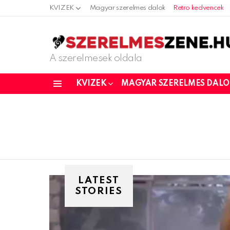
KVIZEK
Magyar szerelmes dalok
Retro kedvencek
A szerelmesek oldala
KVIZEK
MAGYAR SZERELMES DAL
Menu
LATEST
STORIES