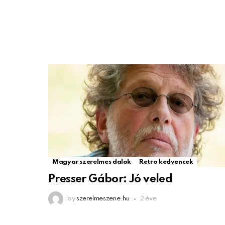
Magyar szerelmes dalok
Retro kedvencek
Presser Gábor: Jó veled
by
szerelmeszene.hu
2 éve