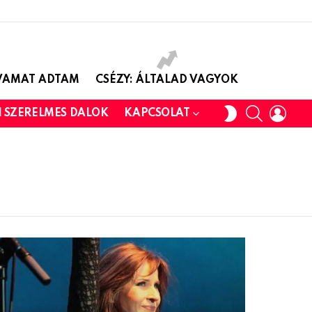
AVAMAT ADTAM
CSÉZY: ÁLTALAD VAGYOK
SEARCH
LOGI
SWITCH
I SZERELMES DALOK
KAPCSOLAT
SKIN