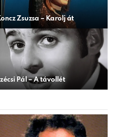
oncz Zsuzsa – Karolj át
zécsi Pál – A távollét