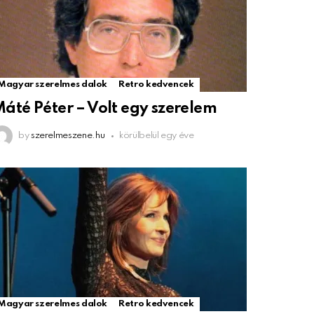
Magyar szerelmes dalok
Retro kedvencek
áté Péter – Volt egy szerelem
by
szerelmeszene.hu
körülbelül egy éve
Magyar szerelmes dalok
Retro kedvencek