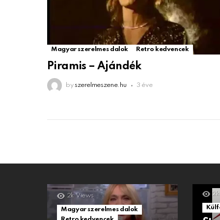
Magyar szerelmes dalok
Retro kedvencek
Piramis – Ajándék
by
szerelmeszene.hu
3 éve
2k
2k
Views
Külf
Magyar szerelmes dalok
Retro kedvencek