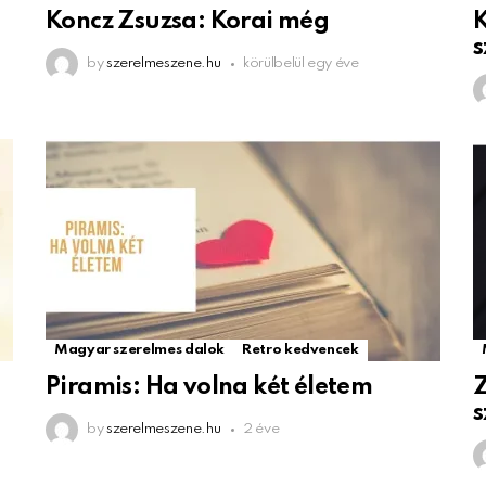
Koncz Zsuzsa: Korai még
K
s
by
szerelmeszene.hu
körülbelül egy éve
Magyar szerelmes dalok
Retro kedvencek
Piramis: Ha volna két életem
Z
by
szerelmeszene.hu
2 éve