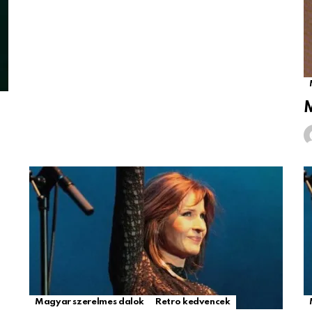
M
Magyar szerelmes dalok
Retro kedvencek