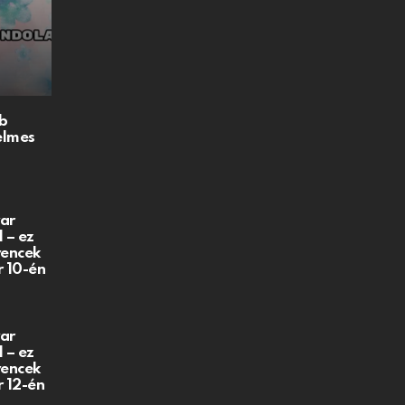
b
elmes
ar
 – ez
vencek
r 10-én
ar
 – ez
vencek
r 12-én