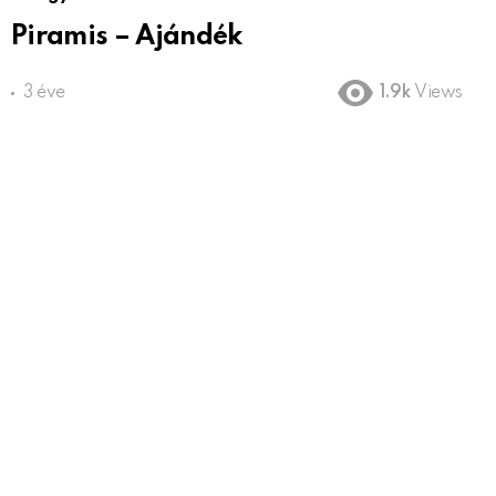
Piramis – Ajándék
3 éve
1.9k
Views