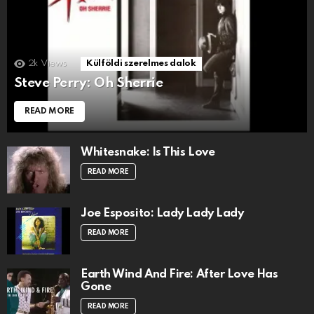
2k
Views
Külföldi szerelmes dalok
Steve Perry: Oh Sherrie
READ MORE
Whitesnake: Is This Love
READ MORE
Joe Esposito: Lady Lady Lady
READ MORE
Earth Wind And Fire: After Love Has
Gone
READ MORE