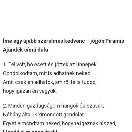
Íme egy újabb szerelmes kedvenc – jöjjön Piramis –
Ajándék című dala
1. Tél volt, hó esett és jöttek az ünnepek
Gondolkodtam, mit is adhatnék neked.
Amit csak én adhatok, amiről te is tudod,
hogy igazán én vagyok.
2. Minden gazdagságom hangok és szavak,
Néhány általuk kimondott gondolat.
Egyet elmondtam neked, hogyha igaznak hiszed,