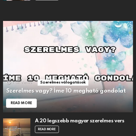
1.5k
Views
Szerelmes válogatások
Szerelmes vagy? Íme 10 megható gondolat
READ MORE
A 20 legszebb magyar szerelmes vers
READ MORE