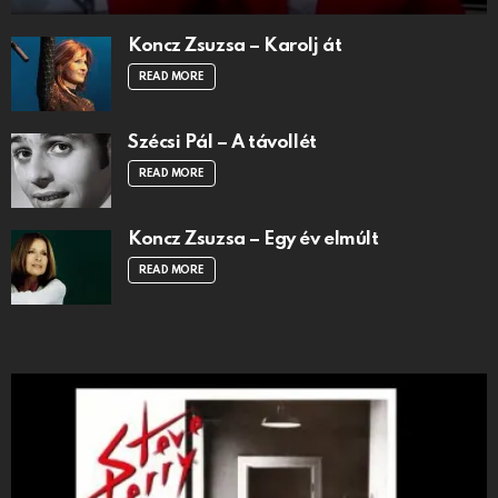
Koncz Zsuzsa – Karolj át
READ MORE
Szécsi Pál – A távollét
READ MORE
Koncz Zsuzsa – Egy év elmúlt
READ MORE