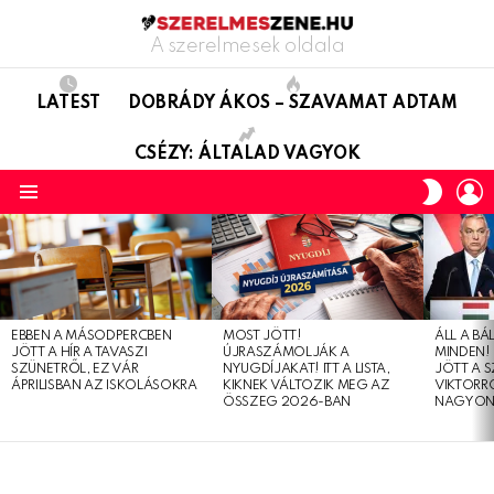
A szerelmesek oldala
LATEST
DOBRÁDY ÁKOS – SZAVAMAT ADTAM
CSÉZY: ÁLTALAD VAGYOK
L
SWITC
SKIN
Menu
LATEST
STORIES
EBBEN A MÁSODPERCBEN
MOST JÖTT!
ÁLL A B
JÖTT A HÍR A TAVASZI
ÚJRASZÁMOLJÁK A
MINDEN! 
SZÜNETRŐL, EZ VÁR
NYUGDÍJAKAT! ITT A LISTA,
JÖTT A 
ÁPRILISBAN AZ ISKOLÁSOKRA
KIKNEK VÁLTOZIK MEG AZ
VIKTORRÓ
ÖSSZEG 2026-BAN
NAGYON