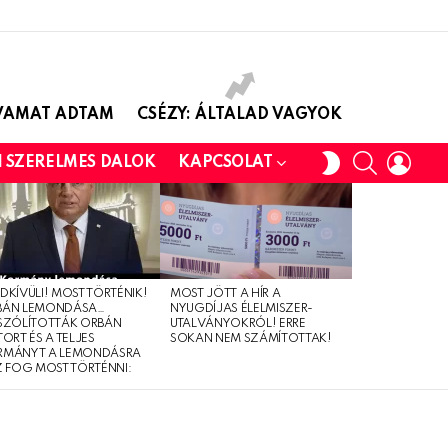
AVAMAT ADTAM
CSÉZY: ÁLTALAD VAGYOK
SEARCH
LOGI
SWITCH
I SZERELMES DALOK
KAPCSOLAT
SKIN
DKÍVÜLI! MOST TÖRTÉNIK!
MOST JÖTT A HÍR A
BÁN LEMONDÁSA…
NYUGDÍJAS ÉLELMISZER-
SZÓLÍTOTTÁK ORBÁN
UTALVÁNYOKRÓL! ERRE
TORT ÉS A TELJES
SOKAN NEM SZÁMÍTOTTAK!
RMÁNYT A LEMONDÁSRA
Z FOG MOST TÖRTÉNNI: