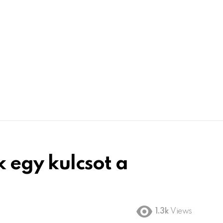
 egy kulcsot a
1.3k
Views