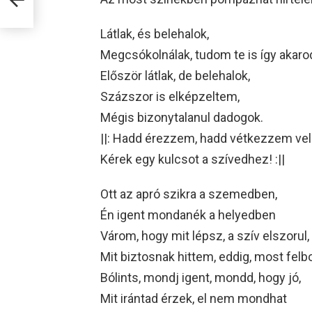
Látlak, és belehalok,
Megcsókolnálak, tudom te is így akaro
Először látlak, de belehalok,
Százszor is elképzeltem,
Mégis bizonytalanul dadogok.
||: Hadd érezzem, hadd vétkezzem vel
Kérek egy kulcsot a szívedhez! :||
Ott az apró szikra a szemedben,
Én igent mondanék a helyedben
Várom, hogy mit lépsz, a szív elszorul,
Mit biztosnak hittem, eddig, most felb
Bólints, mondj igent, mondd, hogy jó,
Mit irántad érzek, el nem mondhat