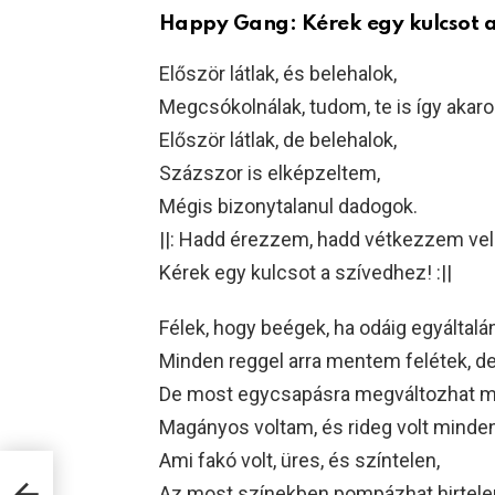
Happy Gang: Kérek egy kulcsot a
Először látlak, és belehalok,
Megcsókolnálak, tudom, te is így akaro
Először látlak, de belehalok,
Százszor is elképzeltem,
Mégis bizonytalanul dadogok.
||: Hadd érezzem, hadd vétkezzem vel
Kérek egy kulcsot a szívedhez! :||
Félek, hogy beégek, ha odáig egyáltalán 
Minden reggel arra mentem felétek, d
De most egycsapásra megváltozhat m
Magányos voltam, és rideg volt minden
Ami fakó volt, üres, és színtelen,
Az most színekben pompázhat hirtele