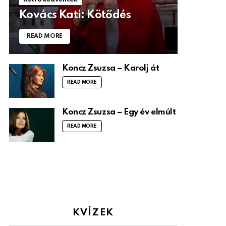
Kovács Kati: Kötődés
READ MORE
Koncz Zsuzsa – Karolj át
READ MORE
Koncz Zsuzsa – Egy év elmúlt
READ MORE
KVÍZEK