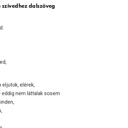
 szívedhez dalszöveg
d.
ed,
eljutok, elérek,
e eddig nem láttalak sosem
inden,
,
n.