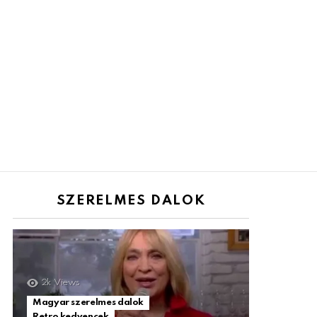
SZERELMES DALOK
2k
Views
Magyar szerelmes dalok
Retro kedvencek