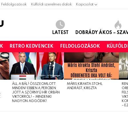
Feldolgozások
Külföldi szerelmes dalok
Kapcsolat
LATEST
DOBRÁDY ÁKOS – SZ
OK
RETRO KEDVENCEK
FELDOLGOZÁSOK
KÜLFÖLD
ÁLL A BÁL! ÖSSZEOMLOTT
MÁRIS KIRAKTA STOHL
REN
MINDEN! EBBEN A PERCBEN
ANDRÁST, KRISZTA
OR
,
JÖTT A SZÖRNYŰ HÍR ORBÁN
FEL
Z
VIKTORRÓL! – MINDENKI
VIK
NAGYON AGGÓDIK!
KO
– E