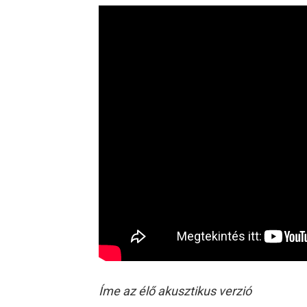
Íme az élő akusztikus verzió