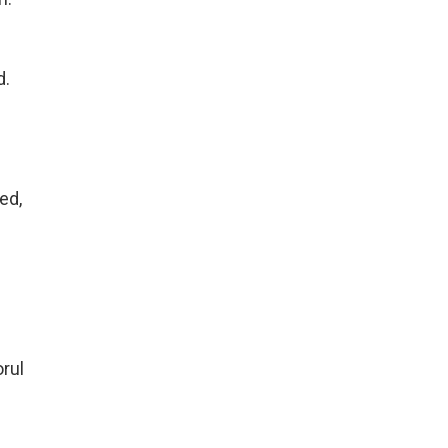
d.
ed,
orul