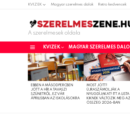
KVIZEK
Magyar szerelmes dalok
Retro kedvencek
A szerelmesek oldala
KVIZEK
MAGYAR SZERELMES DAL
Menu
LATEST
STORIES
EBBEN A MÁSODPERCBEN
MOST JÖTT!
JÖTT A HÍR A TAVASZI
ÚJRASZÁMOLJÁK A
SZÜNETRŐL, EZ VÁR
NYUGDÍJAKAT! ITT A LISTA
ÁPRILISBAN AZ ISKOLÁSOKRA
KIKNEK VÁLTOZIK MEG A
ÖSSZEG 2026-BAN