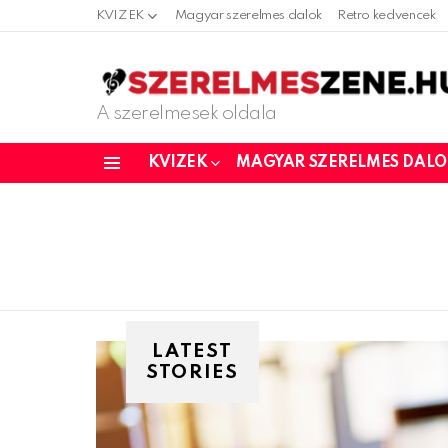
KVIZEK
Magyar szerelmes dalok
Retro kedvencek
A szerelmesek oldala
KVIZEK
MAGYAR SZERELMES DAL
Menu
LATEST
STORIES