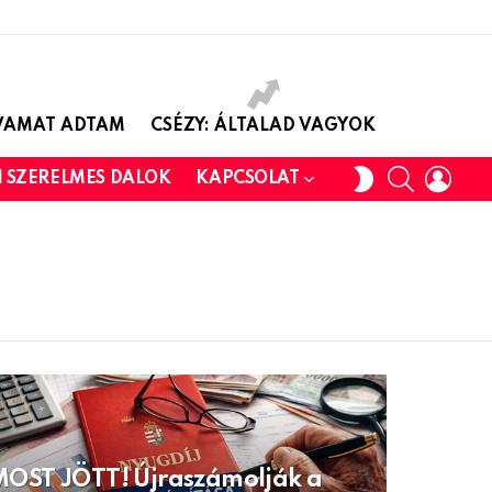
AVAMAT ADTAM
CSÉZY: ÁLTALAD VAGYOK
SEARCH
LOGI
SWITCH
I SZERELMES DALOK
KAPCSOLAT
SKIN
OST JÖTT! Újraszámolják a