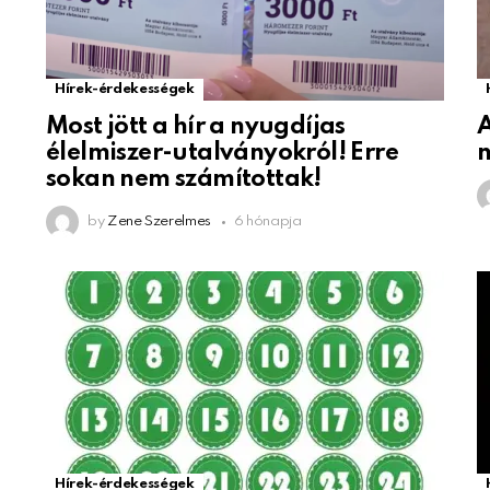
Hírek-érdekességek
Most jött a hír a nyugdíjas
A
élelmiszer-utalványokról! Erre
sokan nem számítottak!
by
Zene Szerelmes
6 hónapja
Hírek-érdekességek