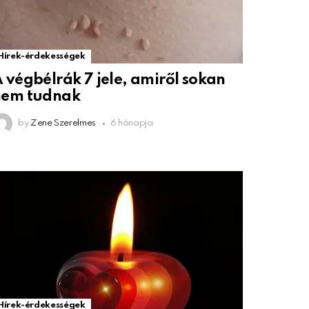
Hírek-érdekességek
 végbélrák 7 jele, amiről sokan
nem tudnak
by
Zene Szerelmes
6 hónapja
Hírek-érdekességek