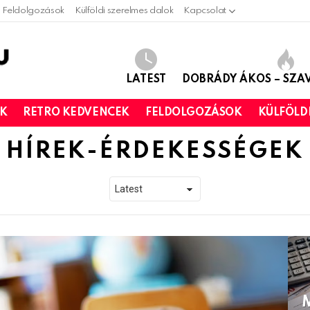
Feldolgozások
Külföldi szerelmes dalok
Kapcsolat
LATEST
DOBRÁDY ÁKOS – SZ
OK
RETRO KEDVENCEK
FELDOLGOZÁSOK
KÜLFÖLD
HÍREK-ÉRDEKESSÉGEK
M