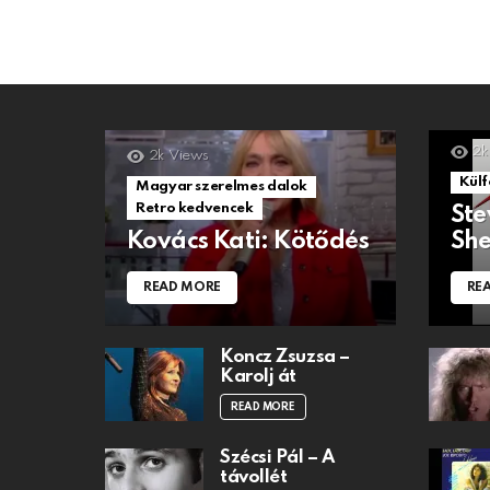
2k
2k
Views
Külf
Magyar szerelmes dalok
Retro kedvencek
Ste
Kovács Kati: Kötődés
She
READ MORE
RE
Koncz Zsuzsa –
Karolj át
READ MORE
Szécsi Pál – A
távollét