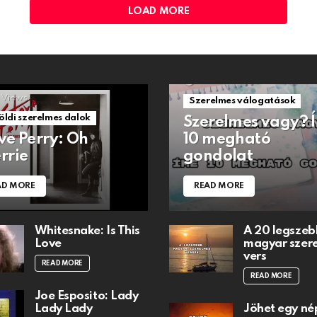
LOAD MORE
1.5k
Views
Views
Szerelmes válogatások
öldi szerelmes dalok
Szerelmes vagy? 
ve Perry: Oh
10 megható
rrie
gondolat
AD MORE
READ MORE
Whitesnake: Is This
A 20 legszeb
Love
magyar szer
vers
READ MORE
READ MORE
Joe Esposito: Lady
Lady Lady
Jöhet egy né