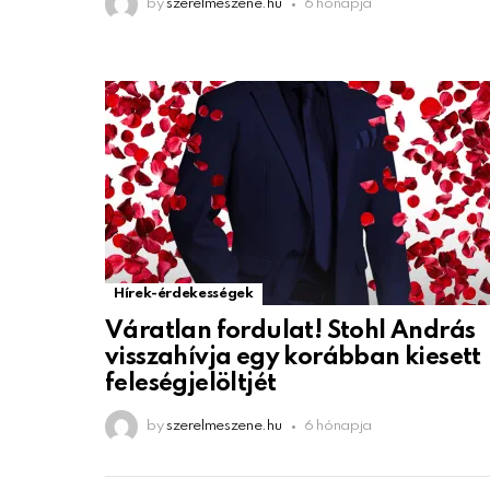
by
szerelmeszene.hu
6 hónapja
Hírek-érdekességek
Váratlan fordulat! Stohl András
visszahívja egy korábban kiesett
feleségjelöltjét
by
szerelmeszene.hu
6 hónapja