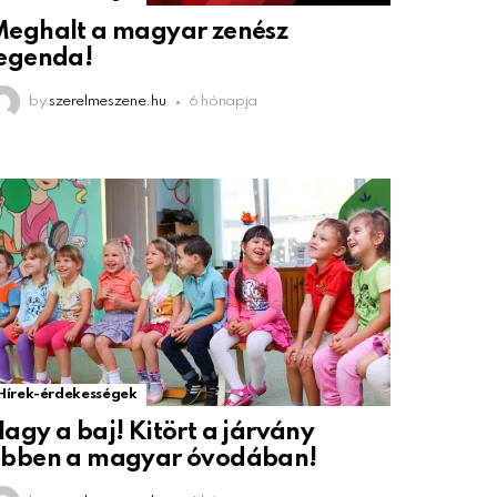
eghalt a magyar zenész
egenda!
by
szerelmeszene.hu
6 hónapja
Hírek-érdekességek
agy a baj! Kitört a járvány
ebben a magyar óvodában!