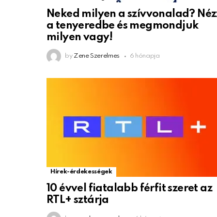
Neked milyen a szívvonalad? Néz
a tenyeredbe és megmondjuk
milyen vagy!
by
Zene Szerelmes
6 hónapja
Hírek-érdekességek
10 évvel fiatalabb férfit szeret az
RTL+ sztárja