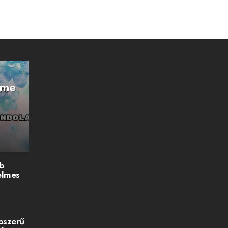
Íme
b
elmes
pszerű