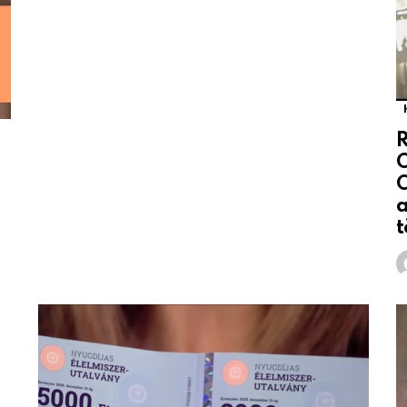
O
O
a
t