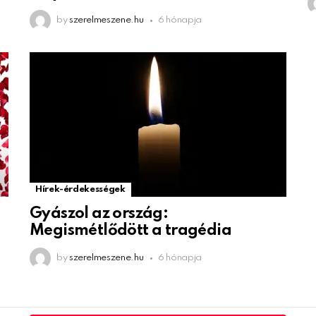
by
szerelmeszene.hu
6 hónapja
Hírek-érdekességek
Gyászol az ország:
Megismétlődött a tragédia
by
szerelmeszene.hu
6 hónapja