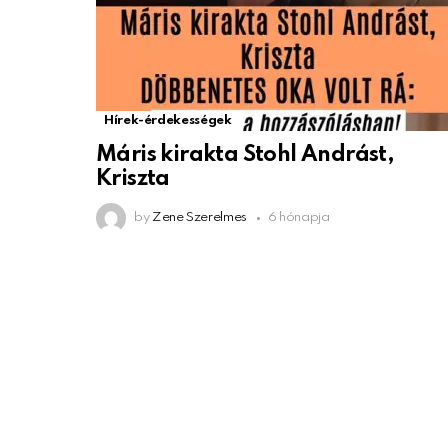
Hírek-érdekességek
Máris kirakta Stohl Andrást,
Kriszta
by
Zene Szerelmes
6 hónapja