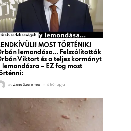
Hírek-érdekességek
RENDKÍVÜLI! MOST TÖRTÉNIK!
rbán lemondása… Felszólították
rbán Viktort és a teljes kormányt
 lemondásra – EZ fog most
örténni:
by
Zene Szerelmes
6 hónapja