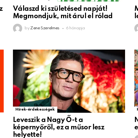
z
Válaszd ki születésed napját!
M
Megmondjuk, mit árul el rólad
l
by
Zene Szerelmes
6 hónapja
Hírek-érdekességek
Leveszik a Nagy Ő-t a
N
képernyőről, ez a műsor lesz
helyette!