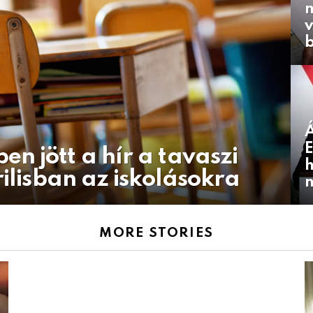
n
v
Á
E
n jött a hír a tavaszi
h
rilisban az iskolásokra
MORE STORIES