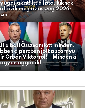
yugdíjakat! Itt a lista, kiknek
áltozik meg az összeg 2026-
ban
ll a bál! Összeomlott minden!
bben a percben jött a szörnyű
ír Orbán Viktorról! – Mindenki
nagyon aggódik!