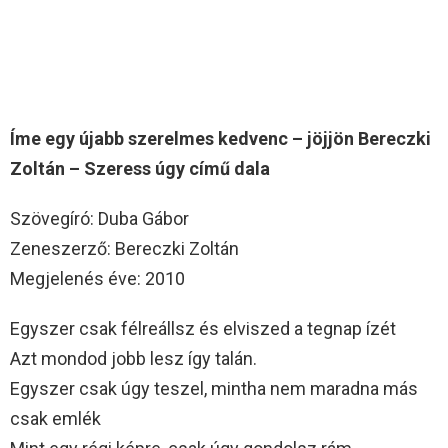
Íme egy újabb szerelmes kedvenc – jöjjön Bereczki
Zoltán – Szeress úgy című dala
Szövegíró: Duba Gábor
Zeneszerző: Bereczki Zoltán
Megjelenés éve: 2010
Egyszer csak félreállsz és elviszed a tegnap ízét
Azt mondod jobb lesz így talán.
Egyszer csak úgy teszel, mintha nem maradna más
csak emlék