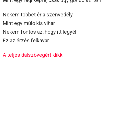
Mint egy régi képre, csak úgy gondolsz rám
Nekem többet ér a szenvedély
Mint egy múló kis vihar
Nekem fontos az, hogy itt legyél
Ez az érzés felkavar
A teljes dalszövegért klikk.