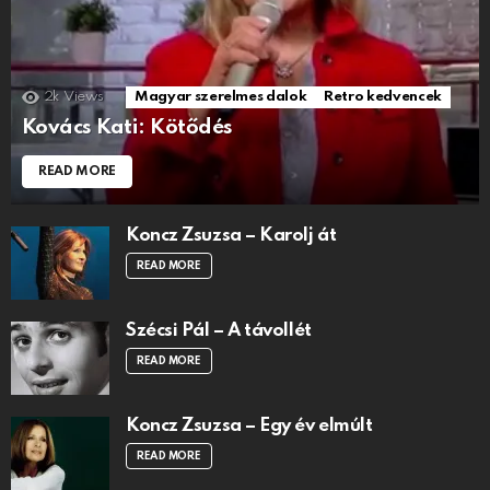
2k
Views
Magyar szerelmes dalok
Retro kedvencek
Kovács Kati: Kötődés
READ MORE
Koncz Zsuzsa – Karolj át
READ MORE
Szécsi Pál – A távollét
READ MORE
Koncz Zsuzsa – Egy év elmúlt
READ MORE