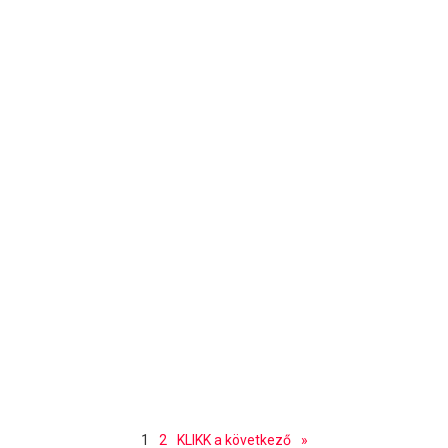
1
2
KLIKK a következő
»