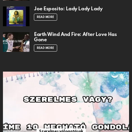
Joe Esposito: Lady Lady Lady
READ MORE
Earth Wind And Fire: After Love Has
Gone
READ MORE
1.5k
Views
Szerelmes válogatások