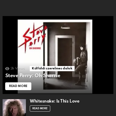
2k
Views
Külföldi szerelmes dalok
Steve Perry: Oh Sherrie
READ MORE
Whitesnake: Is This Love
READ MORE