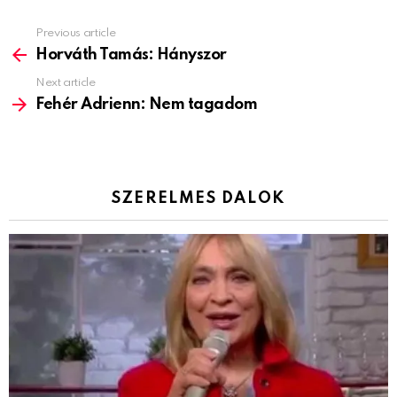
Previous article
See
more
Horváth Tamás: Hányszor
Next article
Fehér Adrienn: Nem tagadom
SZERELMES DALOK