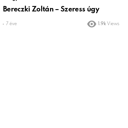
Bereczki Zoltán – Szeress úgy
7 éve
1.9k
Views