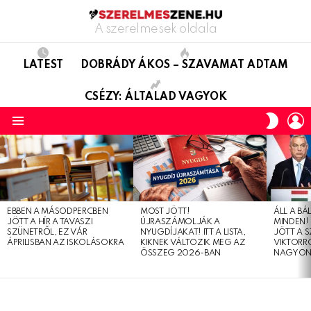
A szerelmesek oldala
LATEST
DOBRÁDY ÁKOS – SZAVAMAT ADTAM
CSÉZY: ÁLTALAD VAGYOK
L
SWITC
SKIN
Menu
LATEST
STORIES
EBBEN A MÁSODPERCBEN
MOST JÖTT!
ÁLL A B
JÖTT A HÍR A TAVASZI
ÚJRASZÁMOLJÁK A
MINDEN! 
SZÜNETRŐL, EZ VÁR
NYUGDÍJAKAT! ITT A LISTA,
JÖTT A 
ÁPRILISBAN AZ ISKOLÁSOKRA
KIKNEK VÁLTOZIK MEG AZ
VIKTORRÓ
ÖSSZEG 2026-BAN
NAGYON