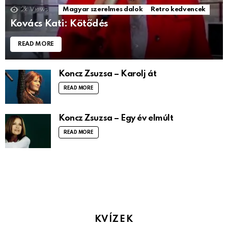
2k
Views
Magyar szerelmes dalok
Retro kedvencek
Kovács Kati: Kötődés
READ MORE
Koncz Zsuzsa – Karolj át
READ MORE
Koncz Zsuzsa – Egy év elmúlt
READ MORE
KVÍZEK