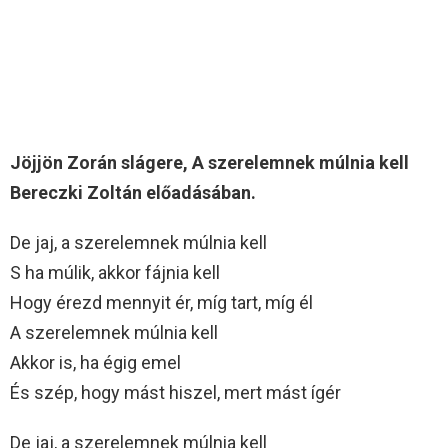
Jöjjön Zorán slágere, A szerelemnek múlnia kell
Bereczki Zoltán előadásában.
De jaj, a szerelemnek múlnia kell
S ha múlik, akkor fájnia kell
Hogy érezd mennyit ér, míg tart, míg él
A szerelemnek múlnia kell
Akkor is, ha égig emel
És szép, hogy mást hiszel, mert mást ígér
De jaj, a szerelemnek múlnia kell