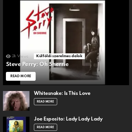
2k
Views
Külföldi szerelmes dalok
Steve Perry: Oh Sherrie
READ MORE
Whitesnake: Is This Love
READ MORE
Joe Esposito: Lady Lady Lady
READ MORE