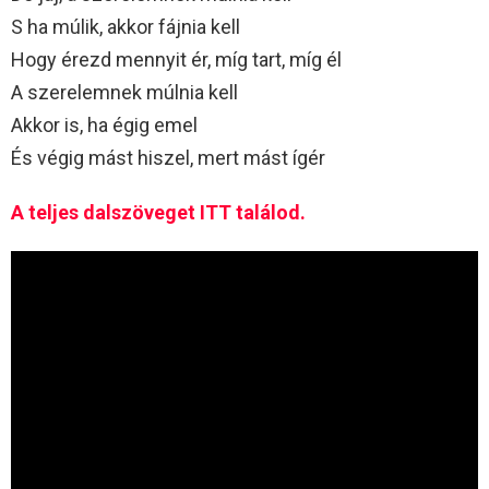
S ha múlik, akkor fájnia kell
Hogy érezd mennyit ér, míg tart, míg él
A szerelemnek múlnia kell
Akkor is, ha égig emel
És végig mást hiszel, mert mást ígér
A teljes dalszöveget ITT találod.