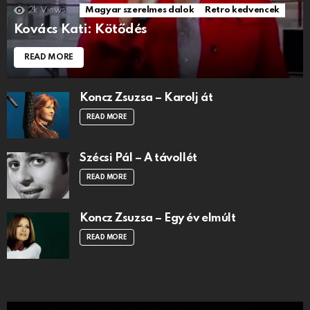
2k
Views
Magyar szerelmes dalok
Retro kedvencek
Kovács Kati: Kötődés
READ MORE
Koncz Zsuzsa – Karolj át
READ MORE
Szécsi Pál – A távollét
READ MORE
Koncz Zsuzsa – Egy év elmúlt
READ MORE