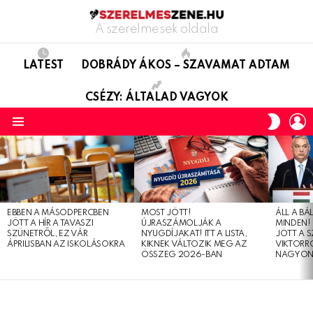
A szerelmesek oldala
LATEST
DOBRÁDY ÁKOS – SZAVAMAT ADTAM
CSÉZY: ÁLTALAD VAGYOK
L
SWITC
SKIN
Menu
LATEST
STORIES
EBBEN A MÁSODPERCBEN
MOST JÖTT!
ÁLL A B
JÖTT A HÍR A TAVASZI
ÚJRASZÁMOLJÁK A
MINDEN! 
SZÜNETRŐL, EZ VÁR
NYUGDÍJAKAT! ITT A LISTA,
JÖTT A 
ÁPRILISBAN AZ ISKOLÁSOKRA
KIKNEK VÁLTOZIK MEG AZ
VIKTORRÓ
ÖSSZEG 2026-BAN
NAGYON