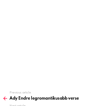
Previous article
See
more
Ady Endre legromantikusabb verse
Next article