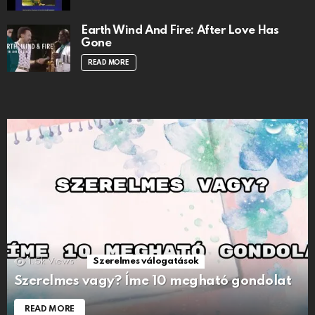
Earth Wind And Fire: After Love Has
Gone
READ MORE
1.5k
Views
Szerelmes válogatások
Szerelmes vagy? Íme 10 megható gondolat
READ MORE