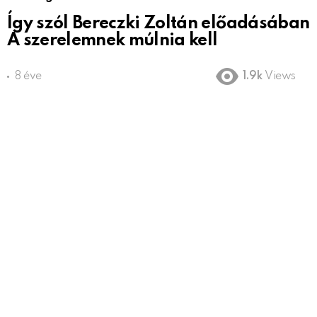
Így szól Bereczki Zoltán előadásában
A szerelemnek múlnia kell
8 éve
1.9k
Views