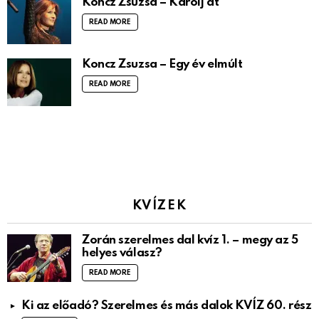
Koncz Zsuzsa – Karolj át
READ MORE
Koncz Zsuzsa – Egy év elmúlt
READ MORE
KVÍZEK
Zorán szerelmes dal kvíz 1. – megy az 5
helyes válasz?
READ MORE
Ki az előadó? Szerelmes és más dalok KVÍZ 60. rész