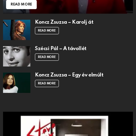
READ MORE
Koncz Zsuzsa – Karolj át
READ MORE
Szécsi Pál – A távollét
READ MORE
Koncz Zsuzsa – Egy év elmúlt
READ MORE