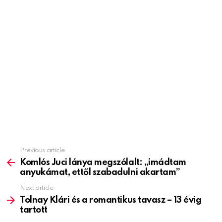
Previous article
See
more
Komlós Juci lánya megszólalt: „imádtam
anyukámat, ettől szabadulni akartam”
Next article
Tolnay Klári és a romantikus tavasz – 13 évig
tartott