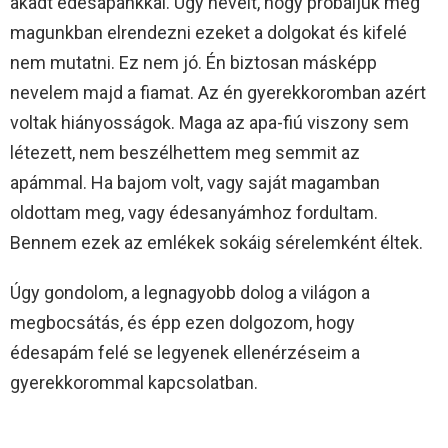
akadt édesapánkkal. Úgy nevelt, hogy próbáljuk meg
magunkban elrendezni ezeket a dolgokat és kifelé
nem mutatni. Ez nem jó. Én biztosan másképp
nevelem majd a fiamat. Az én gyerekkoromban azért
voltak hiányosságok. Maga az apa-fiú viszony sem
létezett, nem beszélhettem meg semmit az
apámmal. Ha bajom volt, vagy saját magamban
oldottam meg, vagy édesanyámhoz fordultam.
Bennem ezek az emlékek sokáig sérelemként éltek.
Úgy gondolom, a legnagyobb dolog a világon a
megbocsátás, és épp ezen dolgozom, hogy
édesapám felé se legyenek ellenérzéseim a
gyerekkorommal kapcsolatban.