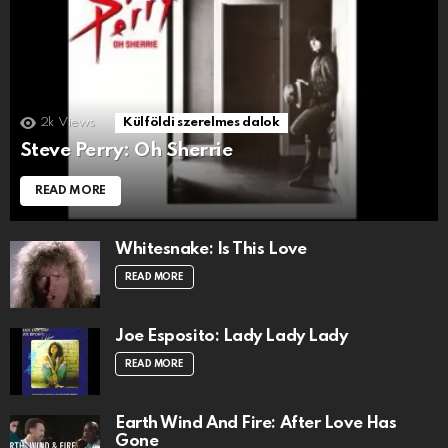
2k
Views
Külföldi szerelmes dalok
Steve Perry: Oh Sherrie
READ MORE
Whitesnake: Is This Love
READ MORE
Joe Esposito: Lady Lady Lady
READ MORE
Earth Wind And Fire: After Love Has
Gone