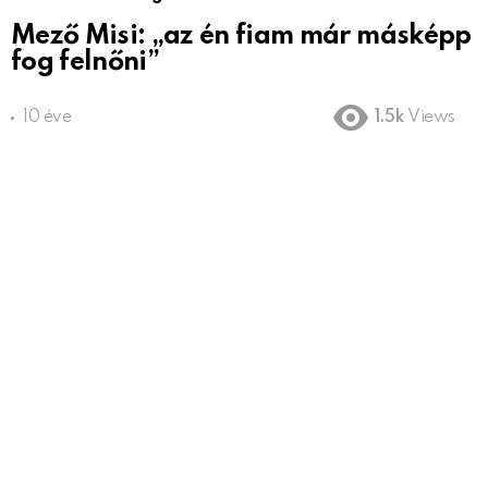
Mező Misi: „az én fiam már másképp
fog felnőni”
10 éve
1.5k
Views