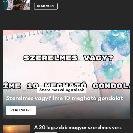
READ MORE
1.5k
Views
Szerelmes válogatások
Szerelmes vagy? Íme 10 megható gondolat
READ MORE
A 20 legszebb magyar szerelmes vers