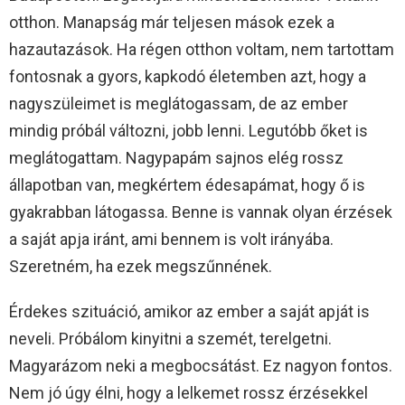
otthon. Manapság már teljesen mások ezek a
hazautazások. Ha régen otthon voltam, nem tartottam
fontosnak a gyors, kapkodó életemben azt, hogy a
nagyszüleimet is meglátogassam, de az ember
mindig próbál változni, jobb lenni. Legutóbb őket is
meglátogattam. Nagypapám sajnos elég rossz
állapotban van, megkértem édesapámat, hogy ő is
gyakrabban látogassa. Benne is vannak olyan érzések
a saját apja iránt, ami bennem is volt irányába.
Szeretném, ha ezek megszűnnének.
Érdekes szituáció, amikor az ember a saját apját is
neveli. Próbálom kinyitni a szemét, terelgetni.
Magyarázom neki a megbocsátást. Ez nagyon fontos.
Nem jó úgy élni, hogy a lelkemet rossz érzésekkel