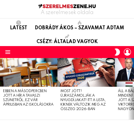
A szerelmesek oldala
LATEST
DOBRÁDY ÁKOS – SZAVAMAT ADTAM
CSÉZY: ÁLTALAD VAGYOK
L
SWITC
SKIN
Menu
LATEST
STORIES
EBBEN A MÁSODPERCBEN
MOST JÖTT!
ÁLL A B
JÖTT A HÍR A TAVASZI
ÚJRASZÁMOLJÁK A
MINDEN! 
SZÜNETRŐL, EZ VÁR
NYUGDÍJAKAT! ITT A LISTA,
JÖTT A 
ÁPRILISBAN AZ ISKOLÁSOKRA
KIKNEK VÁLTOZIK MEG AZ
VIKTORRÓ
ÖSSZEG 2026-BAN
NAGYON