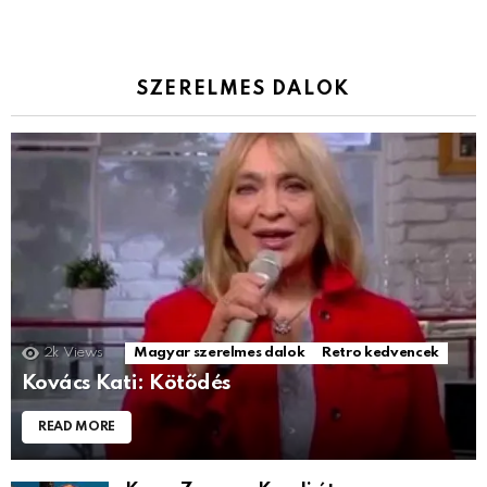
SZERELMES DALOK
2k
Views
Magyar szerelmes dalok
Retro kedvencek
Kovács Kati: Kötődés
READ MORE