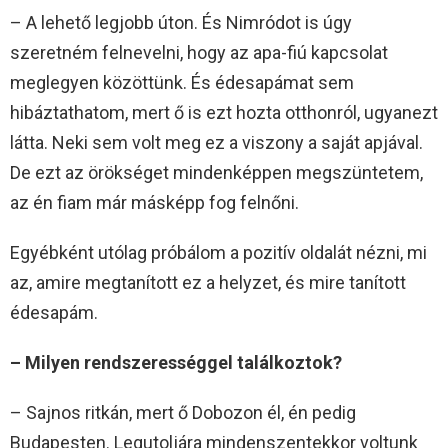
– A lehető legjobb úton. És Nimródot is úgy
szeretném felnevelni, hogy az apa-fiú kapcsolat
meglegyen közöttünk. És édesapámat sem
hibáztathatom, mert ő is ezt hozta otthonról, ugyanezt
látta. Neki sem volt meg ez a viszony a saját apjával.
De ezt az örökséget mindenképpen megszüntetem,
az én fiam már másképp fog felnőni.
Egyébként utólag próbálom a pozitív oldalát nézni, mi
az, amire megtanított ez a helyzet, és mire tanított
édesapám.
– Milyen rendszerességgel találkoztok?
– Sajnos ritkán, mert ő Dobozon él, én pedig
Budapesten. Legutoljára mindenszentekkor voltunk