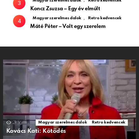
,
Magyar szerelmes dalok
Retro kedvencek
Koncz Zsuzsa – Egy év elmúlt
,
Magyar szerelmes dalok
Retro kedvencek
Máté Péter – Volt egy szerelem
2k
Views
Magyar szerelmes dalok
Retro kedvencek
Kovács Kati: Kötődés