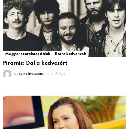
Magyar szerelmes dalok
Retro kedvencek
Piramis: Dal a kedvesért
by
szerelmeszene.hu
7 éve