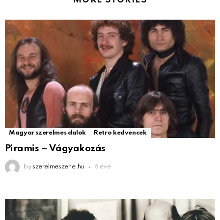
MORE STORIES
Magyar szerelmes dalok
Retro kedvencek
Piramis – Vágyakozás
by
szerelmeszene.hu
6 éve