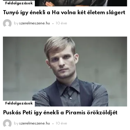
Feldolgozások
Tunyó így énekli a Ha volna két életem slágert
by
szerelmeszene.hu
10 éve
Feldolgozások
Puskás Peti így énekli a Piramis örökzöldjét
by
szerelmeszene.hu
10 éve