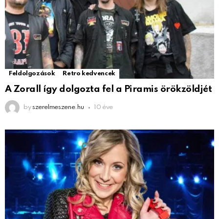
Feldolgozások
Retro kedvencek
A Zorall így dolgozta fel a Piramis örökzöldjét
by
szerelmeszene.hu
10 éve