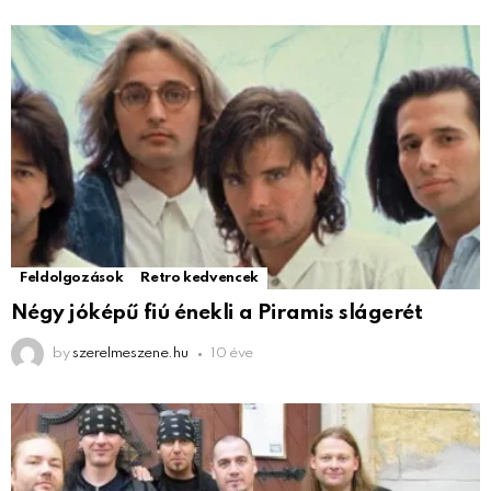
Feldolgozások
Retro kedvencek
Négy jóképű fiú énekli a Piramis slágerét
by
szerelmeszene.hu
10 éve