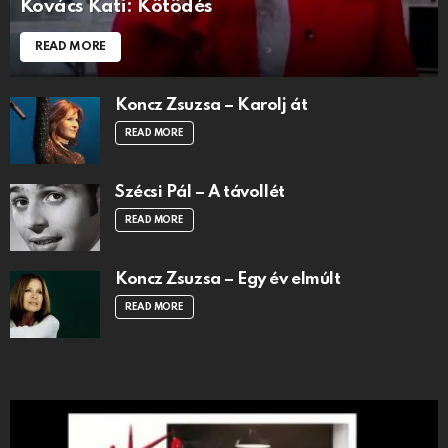
Kovács Kati: Kötődés
READ MORE
Koncz Zsuzsa – Karolj át
READ MORE
Szécsi Pál – A távollét
READ MORE
Koncz Zsuzsa – Egy év elmúlt
READ MORE