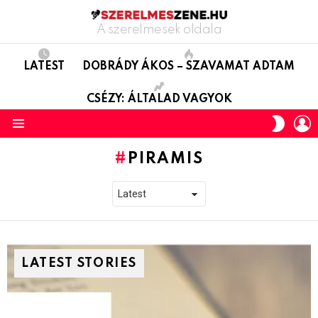
A szerelmesek oldala
LATEST
DOBRÁDY ÁKOS – SZAVAMAT ADTAM
CSÉZY: ÁLTALAD VAGYOK
L
SWITC
SKIN
Menu
PIRAMIS
LATEST STORIES