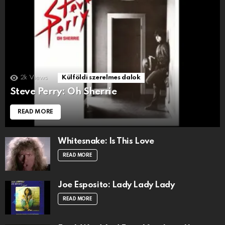
2k
Views
Külföldi szerelmes dalok
Steve Perry: Oh Sherrie
READ MORE
Whitesnake: Is This Love
READ MORE
Joe Esposito: Lady Lady Lady
READ MORE