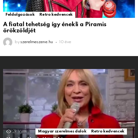
Feldolgozások
Retro kedvencek
A fiatal tehetség így énekli a Piramis
örökzöldjét
by
szerelmeszene.hu
10 éve
2k
Views
Magyar szerelmes dalok
Retro kedvencek