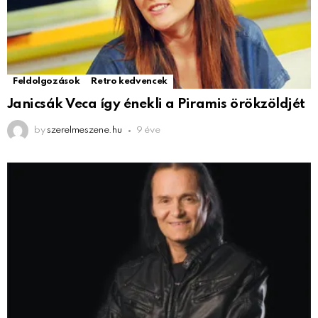
Feldolgozások
Retro kedvencek
Janicsák Veca így énekli a Piramis örökzöldjét
by
szerelmeszene.hu
9 éve