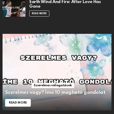
Earth Wind And Fire: After Love Has
Gone
READ MORE
1.5k
Views
Szerelmes válogatások
Szerelmes vagy? Íme 10 megható gondolat
READ MORE