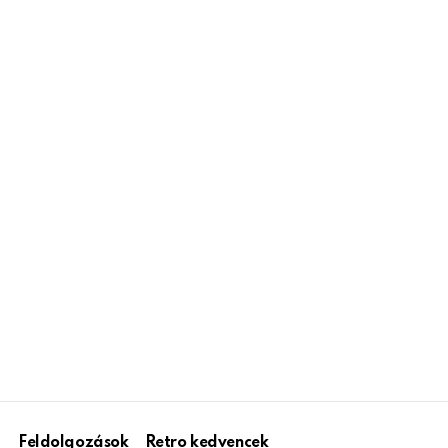
Feldolgozások
Retro kedvencek