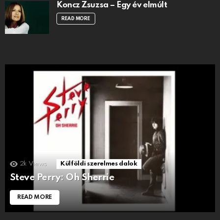
Koncz Zsuzsa – Egy év elmúlt
READ MORE
2k
Views
Külföldi szerelmes dalok
Steve Perry: Oh Sherrie
READ MORE