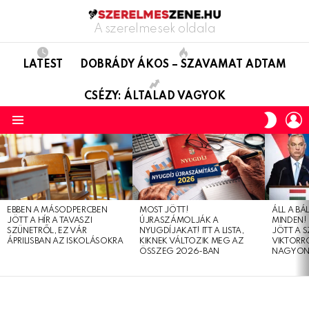
A szerelmesek oldala
LATEST
DOBRÁDY ÁKOS – SZAVAMAT ADTAM
CSÉZY: ÁLTALAD VAGYOK
L
SWITC
SKIN
Menu
LATEST
STORIES
EBBEN A MÁSODPERCBEN
MOST JÖTT!
ÁLL A B
JÖTT A HÍR A TAVASZI
ÚJRASZÁMOLJÁK A
MINDEN! 
SZÜNETRŐL, EZ VÁR
NYUGDÍJAKAT! ITT A LISTA,
JÖTT A 
ÁPRILISBAN AZ ISKOLÁSOKRA
KIKNEK VÁLTOZIK MEG AZ
VIKTORRÓ
ÖSSZEG 2026-BAN
NAGYON