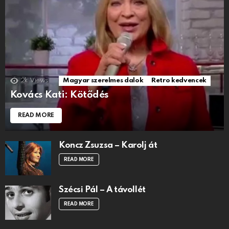
2k
Views
Magyar szerelmes dalok
Retro kedvencek
Kovács Kati: Kötődés
READ MORE
Koncz Zsuzsa – Karolj át
READ MORE
Szécsi Pál – A távollét
READ MORE