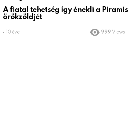
A fiatal tehetség így énekli a Piramis
örökzöldjét
10 éve
999
Views