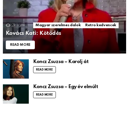
2k
Views
Magyar szerelmes dalok
Retro kedvencek
Kovács Kati: Kötődés
READ MORE
Koncz Zsuzsa – Karolj át
READ MORE
Koncz Zsuzsa – Egy év elmúlt
READ MORE