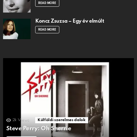
READ MORE
Koncz Zsuzsa – Egy év elmúlt
READ MORE
2k
Views
Külföldi szerelmes dalok
Steve Perry: Oh Sherrie