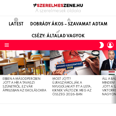
A szerelmesek oldala
LATEST
DOBRÁDY ÁKOS – SZAVAMAT ADTAM
CSÉZY: ÁLTALAD VAGYOK
L
SWITC
SKIN
Menu
LATEST
STORIES
EBBEN A MÁSODPERCBEN
MOST JÖTT!
ÁLL A B
JÖTT A HÍR A TAVASZI
ÚJRASZÁMOLJÁK A
MINDEN! 
SZÜNETRŐL, EZ VÁR
NYUGDÍJAKAT! ITT A LISTA,
JÖTT A 
ÁPRILISBAN AZ ISKOLÁSOKRA
KIKNEK VÁLTOZIK MEG AZ
VIKTORRÓ
ÖSSZEG 2026-BAN
NAGYON