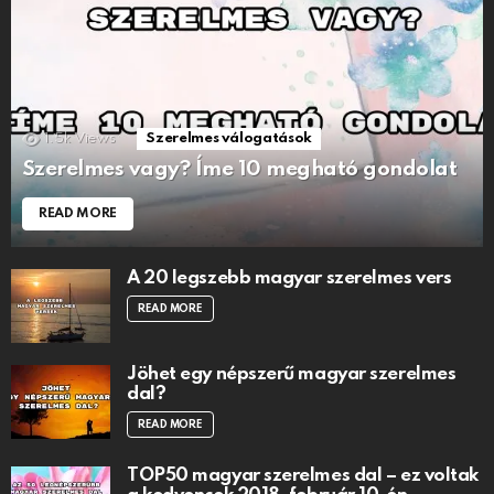
1.5k
Views
Szerelmes válogatások
Szerelmes vagy? Íme 10 megható gondolat
READ MORE
A 20 legszebb magyar szerelmes vers
READ MORE
Jöhet egy népszerű magyar szerelmes
dal?
READ MORE
TOP50 magyar szerelmes dal – ez voltak