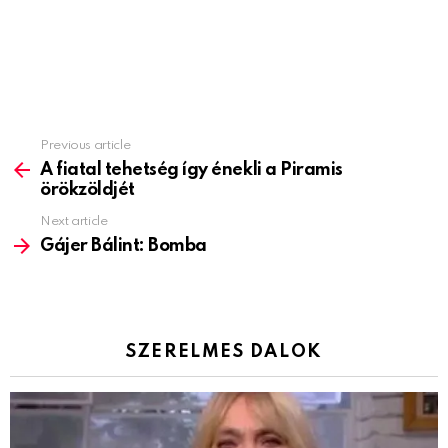
Previous article
See
more
A fiatal tehetség így énekli a Piramis
örökzöldjét
Next article
Gájer Bálint: Bomba
SZERELMES DALOK