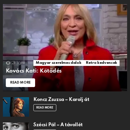
2k
Views
Magyar szerelmes dalok
Retro kedvencek
Kovács Kati: Kötődés
READ MORE
Koncz Zsuzsa – Karolj át
READ MORE
Szécsi Pál – A távollét