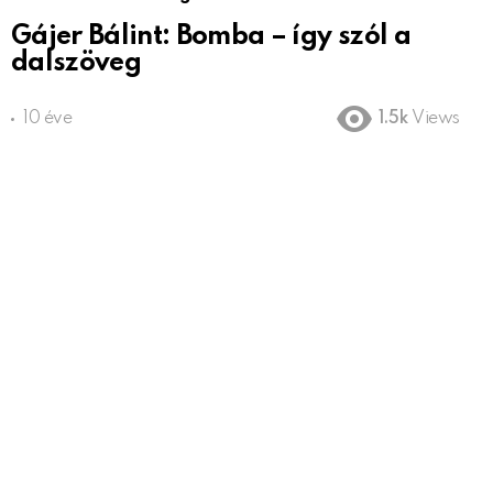
Gájer Bálint: Bomba – így szól a
dalszöveg
10 éve
1.5k
Views