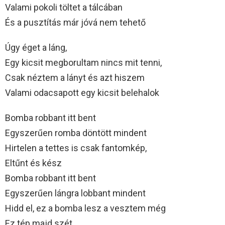
Valami pokoli töltet a tálcában
És a pusztítás már jóvá nem tehető
Úgy éget a láng,
Egy kicsit megborultam nincs mit tenni,
Csak néztem a lányt és azt hiszem
Valami odacsapott egy kicsit belehalok
Bomba robbant itt bent
Egyszerűen romba döntött mindent
Hirtelen a tettes is csak fantomkép,
Eltűnt és kész
Bomba robbant itt bent
Egyszerűen lángra lobbant mindent
Hidd el, ez a bomba lesz a vesztem még
Ez tép majd szét