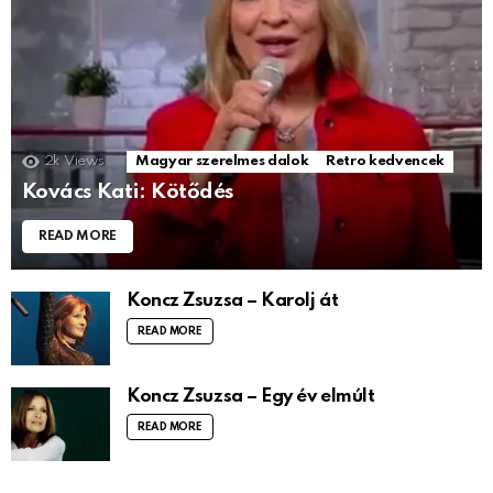
2k
Views
Magyar szerelmes dalok
Retro kedvencek
Kovács Kati: Kötődés
READ MORE
Koncz Zsuzsa – Karolj át
READ MORE
Koncz Zsuzsa – Egy év elmúlt
READ MORE