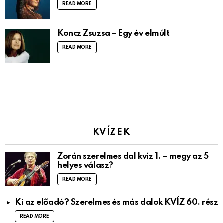
READ MORE
Koncz Zsuzsa – Egy év elmúlt
READ MORE
KVÍZEK
Zorán szerelmes dal kvíz 1. – megy az 5
helyes válasz?
READ MORE
Ki az előadó? Szerelmes és más dalok KVÍZ 60. rész
READ MORE