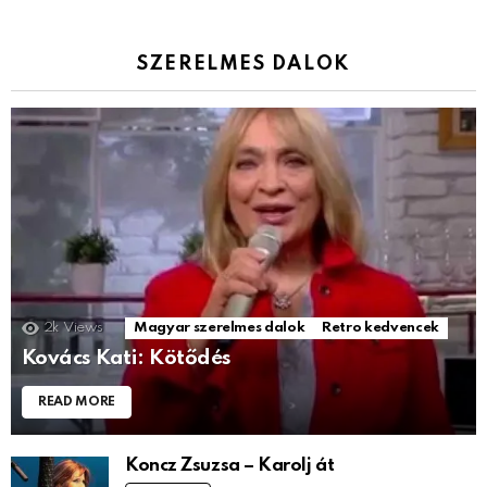
SZERELMES DALOK
2k
Views
Magyar szerelmes dalok
Retro kedvencek
Kovács Kati: Kötődés
READ MORE
Koncz Zsuzsa – Karolj át