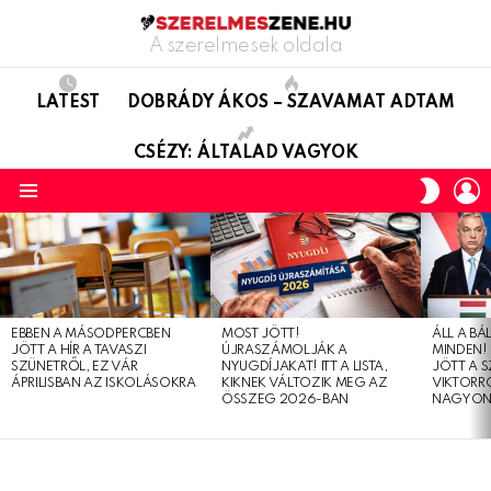
A szerelmesek oldala
LATEST
DOBRÁDY ÁKOS – SZAVAMAT ADTAM
CSÉZY: ÁLTALAD VAGYOK
L
SWITC
SKIN
Menu
LATEST
STORIES
EBBEN A MÁSODPERCBEN
MOST JÖTT!
ÁLL A B
JÖTT A HÍR A TAVASZI
ÚJRASZÁMOLJÁK A
MINDEN! 
SZÜNETRŐL, EZ VÁR
NYUGDÍJAKAT! ITT A LISTA,
JÖTT A 
ÁPRILISBAN AZ ISKOLÁSOKRA
KIKNEK VÁLTOZIK MEG AZ
VIKTORRÓ
ÖSSZEG 2026-BAN
NAGYON