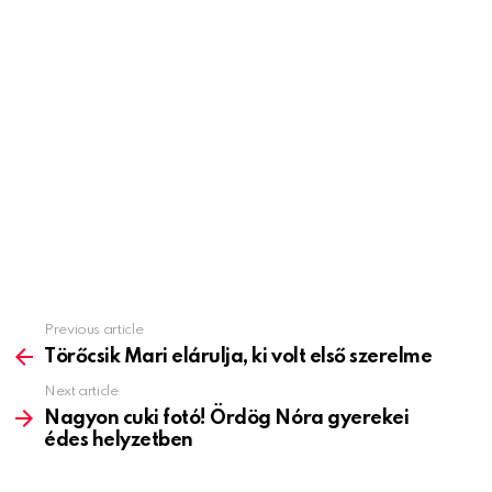
Previous article
See
more
Törőcsik Mari elárulja, ki volt első szerelme
Next article
Nagyon cuki fotó! Ördög Nóra gyerekei
édes helyzetben