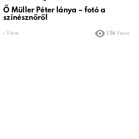
Ő Müller Péter lánya – fotó a
színésznőről
9 éve
1.5k
Views