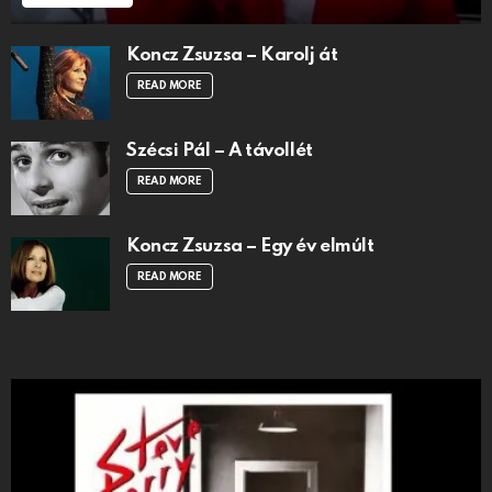
Koncz Zsuzsa – Karolj át
READ MORE
Szécsi Pál – A távollét
READ MORE
Koncz Zsuzsa – Egy év elmúlt
READ MORE