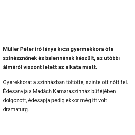
Müller Péter író lánya kicsi gyermekkora óta
színésznőnek és balerinának készült, az utóbbi
álmáról viszont letett az alkata miatt.
Gyerekkorát a színházban töltötte, szinte ott nőtt fel.
Édesanyja a Madách Kamaraszínház büféjében
dolgozott, édesapja pedig ekkor még itt volt
dramaturg.