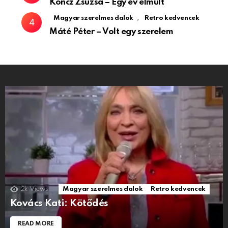
Koncz Zsuzsa – Egy év elmúlt
,
Magyar szerelmes dalok
Retro kedvencek
Máté Péter – Volt egy szerelem
2k
Views
Magyar szerelmes dalok
Retro kedvencek
Kovács Kati: Kötődés
READ MORE