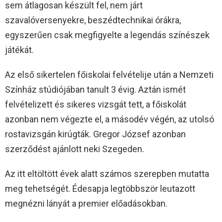
sem átlagosan készült fel, nem járt
szavalóversenyekre, beszédtechnikai órákra,
egyszerűen csak megfigyelte a legendás színészek
játékát.
Az első sikertelen főiskolai felvételije után a Nemzeti
Színház stúdiójában tanult 3 évig. Aztán ismét
felvételizett és sikeres vizsgát tett, a főiskolát
azonban nem végezte el, a másodév végén, az utolsó
rostavizsgán kirúgták. Gregor József azonban
szerződést ajánlott neki Szegeden.
Az itt eltöltött évek alatt számos szerepben mutatta
meg tehetségét. Édesapja legtöbbször leutazott
megnézni lányát a premier előadásokban.