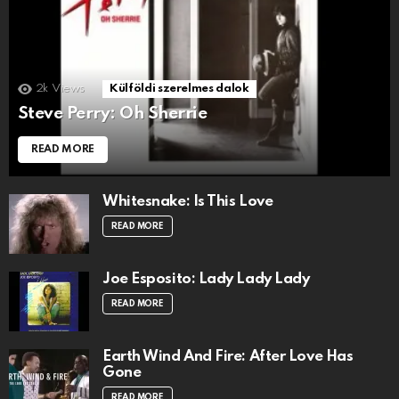
2k
Views
Külföldi szerelmes dalok
Steve Perry: Oh Sherrie
READ MORE
Whitesnake: Is This Love
READ MORE
Joe Esposito: Lady Lady Lady
READ MORE
Earth Wind And Fire: After Love Has
Gone
READ MORE