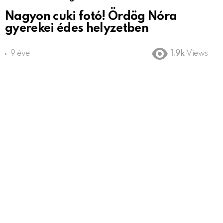
Nagyon cuki fotó! Ördög Nóra
gyerekei édes helyzetben
9 éve
1.9k
Views