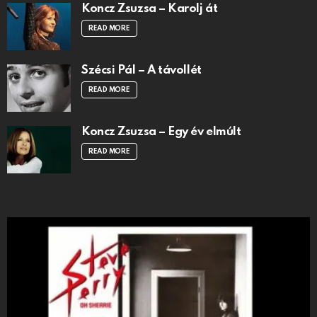
Koncz Zsuzsa – Karolj át
READ MORE
Szécsi Pál – A távollét
READ MORE
Koncz Zsuzsa – Egy év elmúlt
READ MORE