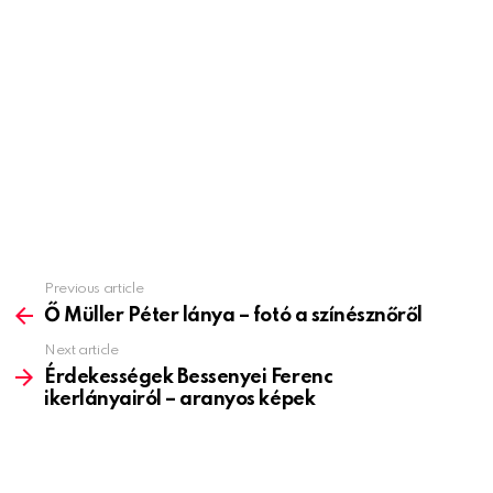
Previous article
See
more
Ő Müller Péter lánya – fotó a színésznőről
Next article
Érdekességek Bessenyei Ferenc
ikerlányairól – aranyos képek