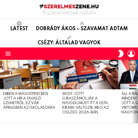
A szerelmesek oldala
LATEST
DOBRÁDY ÁKOS – SZAVAMAT ADTAM
CSÉZY: ÁLTALAD VAGYOK
L
SWITC
SKIN
Menu
LATEST
STORIES
EBBEN A MÁSODPERCBEN
MOST JÖTT!
ÁLL A B
JÖTT A HÍR A TAVASZI
ÚJRASZÁMOLJÁK A
MINDEN! 
SZÜNETRŐL, EZ VÁR
NYUGDÍJAKAT! ITT A LISTA,
JÖTT A 
ÁPRILISBAN AZ ISKOLÁSOKRA
KIKNEK VÁLTOZIK MEG AZ
VIKTORRÓ
ÖSSZEG 2026-BAN
NAGYON