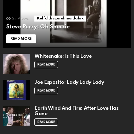
2k
Views
Külföldi szerelmes dalok
Steve Perry: Oh Sherrie
READ MORE
Whitesnake: Is This Love
READ MORE
Joe Esposito: Lady Lady Lady
READ MORE
Earth Wind And Fire: After Love Has
Gone
READ MORE