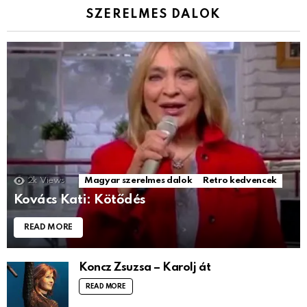
SZERELMES DALOK
2k
Views
Magyar szerelmes dalok
Retro kedvencek
Kovács Kati: Kötődés
READ MORE
Koncz Zsuzsa – Karolj át
READ MORE