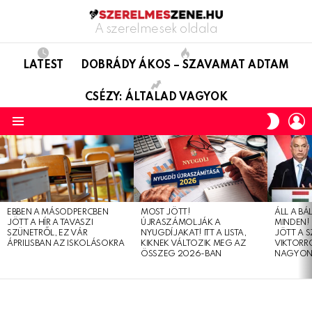
A szerelmesek oldala
LATEST
DOBRÁDY ÁKOS – SZAVAMAT ADTAM
CSÉZY: ÁLTALAD VAGYOK
L
SWITC
SKIN
Menu
LATEST
STORIES
EBBEN A MÁSODPERCBEN
MOST JÖTT!
ÁLL A B
JÖTT A HÍR A TAVASZI
ÚJRASZÁMOLJÁK A
MINDEN! 
SZÜNETRŐL, EZ VÁR
NYUGDÍJAKAT! ITT A LISTA,
JÖTT A 
ÁPRILISBAN AZ ISKOLÁSOKRA
KIKNEK VÁLTOZIK MEG AZ
VIKTORRÓ
ÖSSZEG 2026-BAN
NAGYON