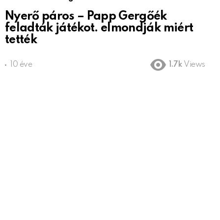
Nyerő páros – Papp Gergőék
feladták játékot. elmondják miért
tették
10 éve
1.7k
Views