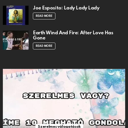
Joe Esposito: Lady Lady Lady
READ MORE
Earth Wind And Fire: After Love Has
Gone
READ MORE
1.5k
Views
Szerelmes válogatások