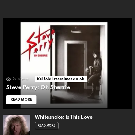
2k
Views
Külföldi szerelmes dalok
Steve Perry: Oh Sherrie
READ MORE
Whitesnake: Is This Love
READ MORE