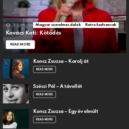
2k
Views
Magyar szerelmes dalok
Retro kedvencek
Kovács Kati: Kötődés
READ MORE
Koncz Zsuzsa – Karolj át
READ MORE
Szécsi Pál – A távollét
READ MORE
Koncz Zsuzsa – Egy év elmúlt
READ MORE