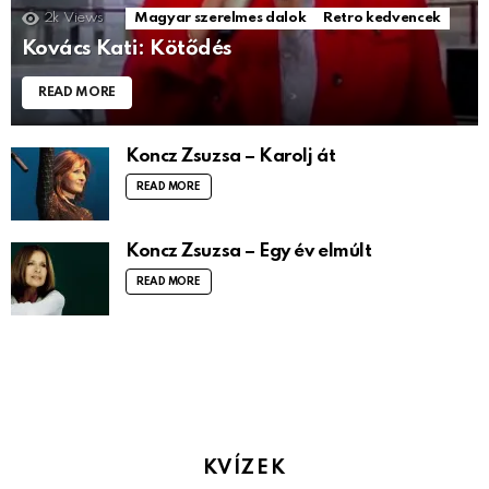
2k
Views
Magyar szerelmes dalok
Retro kedvencek
Kovács Kati: Kötődés
READ MORE
Koncz Zsuzsa – Karolj át
READ MORE
Koncz Zsuzsa – Egy év elmúlt
READ MORE
KVÍZEK