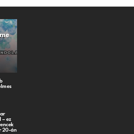
Íme
b
elmes
ar
 – ez
vencek
r 20-án