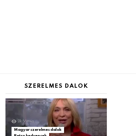
SZERELMES DALOK
2k
Views
Magyar szerelmes dalok
Retro kedvencek