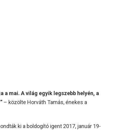
 a mai. A világ egyik legszebb helyén, a
”
– közölte Horváth Tamás, énekes a
ndták ki a boldogító igent 2017, január 19-