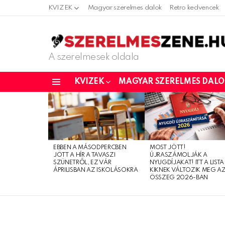
KVIZEK
Magyar szerelmes dalok
Retro kedvencek
A szerelmesek oldala
KVIZEK
MAGYAR SZERELMES DAL
Menu
LATEST
STORIES
EBBEN A MÁSODPERCBEN
MOST JÖTT!
JÖTT A HÍR A TAVASZI
ÚJRASZÁMOLJÁK A
SZÜNETRŐL, EZ VÁR
NYUGDÍJAKAT! ITT A LISTA
ÁPRILISBAN AZ ISKOLÁSOKRA
KIKNEK VÁLTOZIK MEG A
ÖSSZEG 2026-BAN