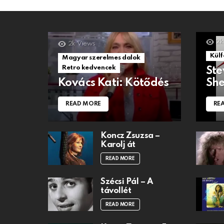
2k
2k
Views
Külf
Magyar szerelmes dalok
Retro kedvencek
Ste
Kovács Kati: Kötődés
She
READ MORE
RE
Koncz Zsuzsa –
Karolj át
READ MORE
Szécsi Pál – A
távollét
READ MORE