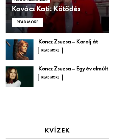
Kovács Kati: Kötődés
READ MORE
Koncz Zsuzsa – Karolj át
READ MORE
Koncz Zsuzsa – Egy év elmúlt
READ MORE
KVÍZEK