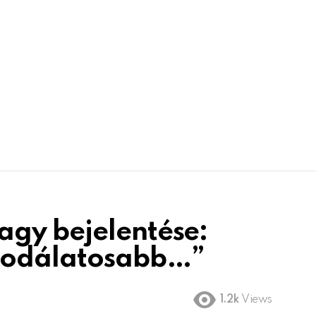
agy bejelentése:
csodálatosabb…”
1.2k
Views