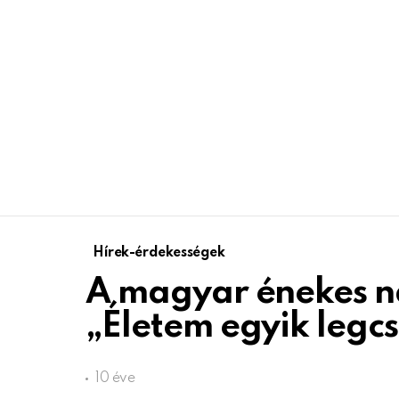
Hírek-érdekességek
A magyar énekes n
„Életem egyik leg
10 éve