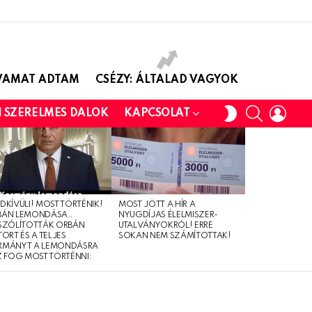
AVAMAT ADTAM
CSÉZY: ÁLTALAD VAGYOK
SEARCH
LOGI
SWITCH
I SZERELMES DALOK
KAPCSOLAT
SKIN
DKÍVÜLI! MOST TÖRTÉNIK!
MOST JÖTT A HÍR A
BÁN LEMONDÁSA…
NYUGDÍJAS ÉLELMISZER-
SZÓLÍTOTTÁK ORBÁN
UTALVÁNYOKRÓL! ERRE
TORT ÉS A TELJES
SOKAN NEM SZÁMÍTOTTAK!
RMÁNYT A LEMONDÁSRA
Z FOG MOST TÖRTÉNNI: