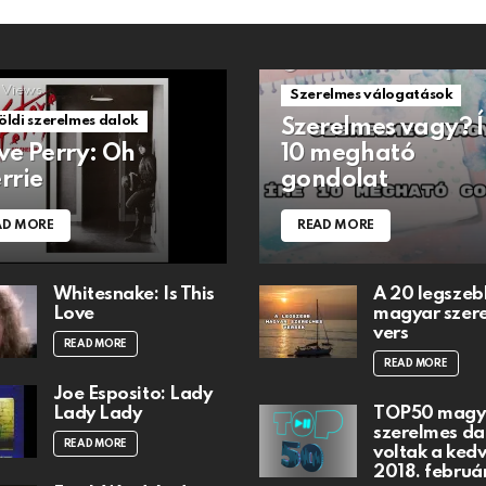
1.5k
Views
Views
Szerelmes válogatások
öldi szerelmes dalok
Szerelmes vagy? 
ve Perry: Oh
10 megható
rrie
gondolat
AD MORE
READ MORE
Whitesnake: Is This
A 20 legszeb
Love
magyar szer
vers
READ MORE
READ MORE
Joe Esposito: Lady
Lady Lady
TOP50 magy
szerelmes dal
READ MORE
voltak a ked
2018. februá