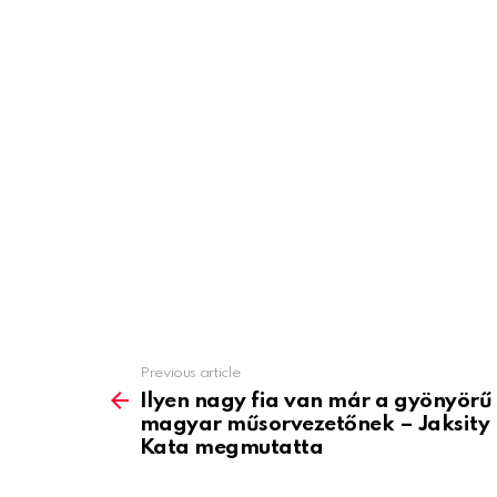
Previous article
See
more
Ilyen nagy fia van már a gyönyörű
magyar műsorvezetőnek – Jaksity
Kata megmutatta