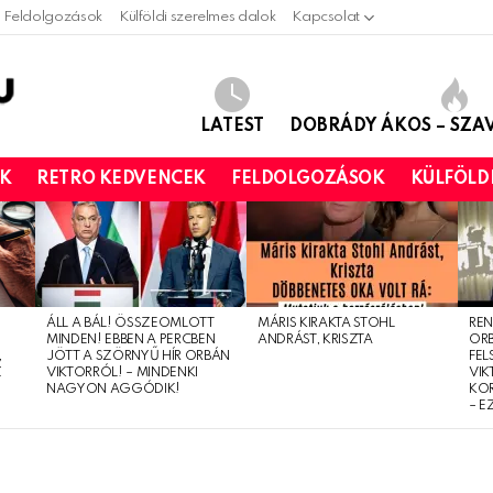
Feldolgozások
Külföldi szerelmes dalok
Kapcsolat
LATEST
DOBRÁDY ÁKOS – SZ
OK
RETRO KEDVENCEK
FELDOLGOZÁSOK
KÜLFÖLD
ÁLL A BÁL! ÖSSZEOMLOTT
MÁRIS KIRAKTA STOHL
REN
MINDEN! EBBEN A PERCBEN
ANDRÁST, KRISZTA
OR
,
JÖTT A SZÖRNYŰ HÍR ORBÁN
FEL
Z
VIKTORRÓL! – MINDENKI
VIK
NAGYON AGGÓDIK!
KO
– E