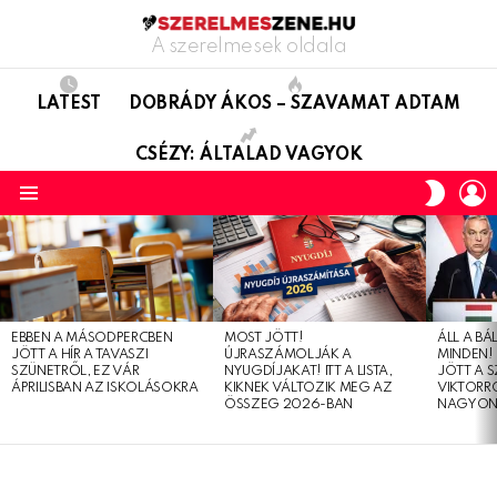
A szerelmesek oldala
LATEST
DOBRÁDY ÁKOS – SZAVAMAT ADTAM
CSÉZY: ÁLTALAD VAGYOK
L
SWITC
SKIN
Menu
LATEST
STORIES
EBBEN A MÁSODPERCBEN
MOST JÖTT!
ÁLL A B
JÖTT A HÍR A TAVASZI
ÚJRASZÁMOLJÁK A
MINDEN! 
SZÜNETRŐL, EZ VÁR
NYUGDÍJAKAT! ITT A LISTA,
JÖTT A 
ÁPRILISBAN AZ ISKOLÁSOKRA
KIKNEK VÁLTOZIK MEG AZ
VIKTORRÓ
ÖSSZEG 2026-BAN
NAGYON