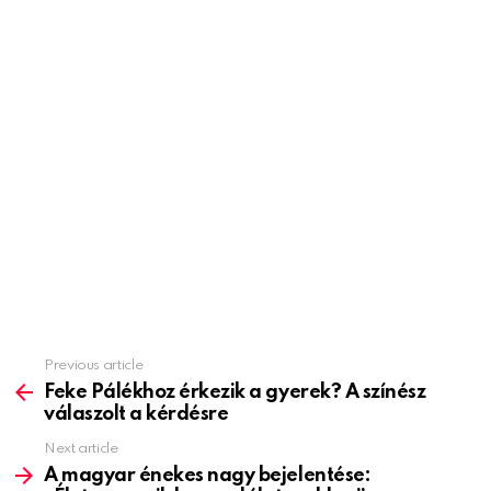
Previous article
See
more
Feke Pálékhoz érkezik a gyerek? A színész
válaszolt a kérdésre
Next article
A magyar énekes nagy bejelentése: