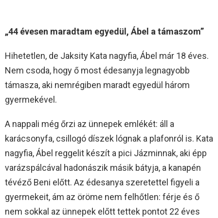
„44 évesen maradtam egyedül, Ábel a támaszom”
Hihetetlen, de Jaksity Kata nagyfia, Ábel már 18 éves.
Nem csoda, hogy ő most édesanyja legnagyobb
támasza, aki nemrégiben maradt egyedül három
gyermekével.
A nappali még őrzi az ünnepek emlékét: áll a
karácsonyfa, csillogó díszek lógnak a plafonról is. Kata
nagyfia, Ábel reggelit készít a pici Jázminnak, aki épp
varázspálcával hadonászik másik bátyja, a kanapén
tévéző Beni előtt. Az édesanya szeretettel figyeli a
gyermekeit, ám az öröme nem felhőtlen: férje és ő
nem sokkal az ünnepek előtt tettek pontot 22 éves