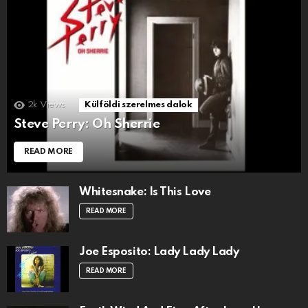
2k
Views
Külföldi szerelmes dalok
Steve Perry: Oh Sherrie
READ MORE
Whitesnake: Is This Love
READ MORE
Joe Esposito: Lady Lady Lady
READ MORE