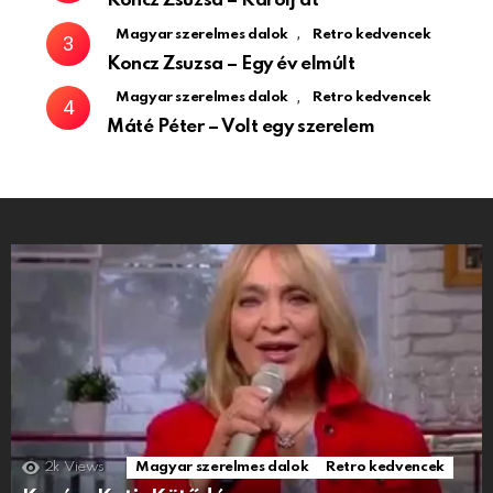
Koncz Zsuzsa – Karolj át
,
Magyar szerelmes dalok
Retro kedvencek
Koncz Zsuzsa – Egy év elmúlt
,
Magyar szerelmes dalok
Retro kedvencek
Máté Péter – Volt egy szerelem
2k
Views
Magyar szerelmes dalok
Retro kedvencek