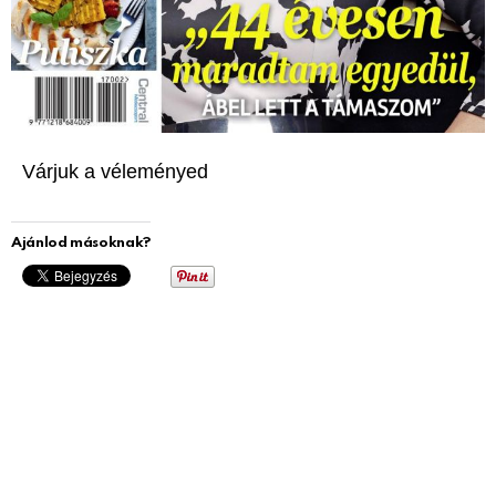
Várjuk a véleményed
Ajánlod másoknak?