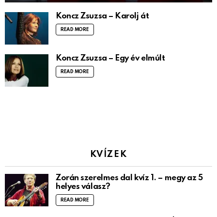
Koncz Zsuzsa – Karolj át
READ MORE
Koncz Zsuzsa – Egy év elmúlt
READ MORE
KVÍZEK
Zorán szerelmes dal kvíz 1. – megy az 5
helyes válasz?
READ MORE