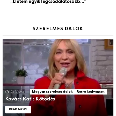
„Életem egyik legcsodálatosabb…”
SZERELMES DALOK
2k
Views
Magyar szerelmes dalok
Retro kedvencek
Kovács Kati: Kötődés
READ MORE