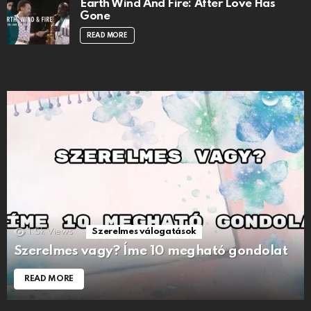
Earth Wind And Fire: After Love Has
Gone
READ MORE
1.5k
Views
Szerelmes válogatások
Szerelmes vagy? Íme 10 megható gondolat
READ MORE