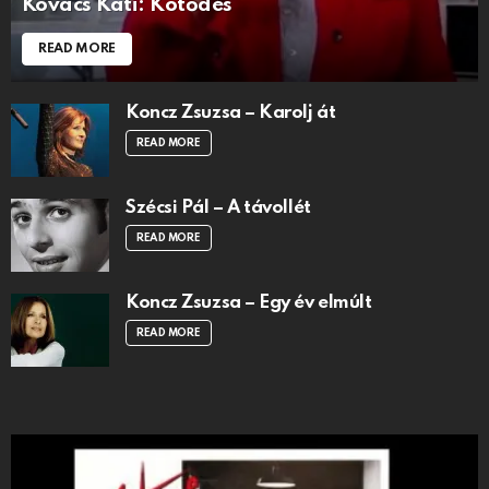
Kovács Kati: Kötődés
READ MORE
Koncz Zsuzsa – Karolj át
READ MORE
Szécsi Pál – A távollét
READ MORE
Koncz Zsuzsa – Egy év elmúlt
READ MORE