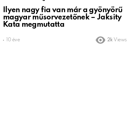
Ilyen nagy fia van már a gyönyörű
magyar műsorvezetőnek – Jaksity
Kata megmutatta
10 éve
2k
Views