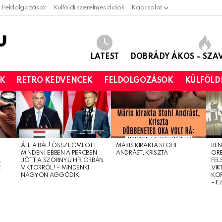
Feldolgozások
Külföldi szerelmes dalok
Kapcsolat
LATEST
DOBRÁDY ÁKOS – SZ
OK
RETRO KEDVENCEK
FELDOLGOZÁSOK
KÜLFÖLD
ÁLL A BÁL! ÖSSZEOMLOTT
MÁRIS KIRAKTA STOHL
REN
MINDEN! EBBEN A PERCBEN
ANDRÁST, KRISZTA
OR
,
JÖTT A SZÖRNYŰ HÍR ORBÁN
FEL
Z
VIKTORRÓL! – MINDENKI
VIK
NAGYON AGGÓDIK!
KO
– E