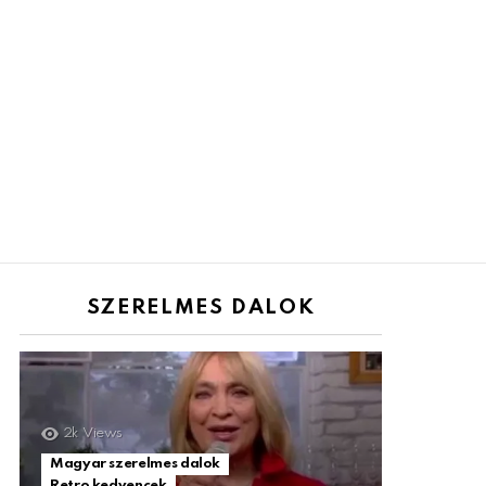
SZERELMES DALOK
2k
Views
Magyar szerelmes dalok
Retro kedvencek