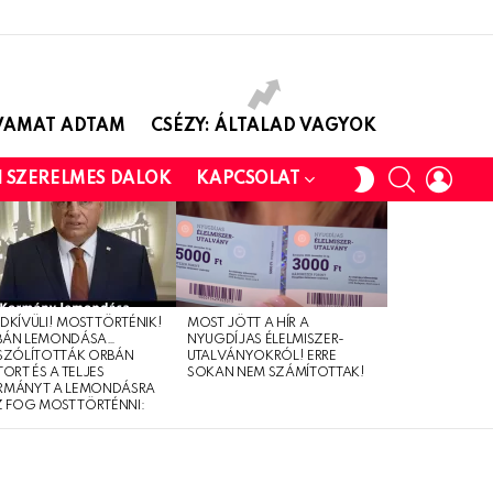
AVAMAT ADTAM
CSÉZY: ÁLTALAD VAGYOK
SEARCH
LOGI
SWITCH
I SZERELMES DALOK
KAPCSOLAT
SKIN
DKÍVÜLI! MOST TÖRTÉNIK!
MOST JÖTT A HÍR A
BÁN LEMONDÁSA…
NYUGDÍJAS ÉLELMISZER-
SZÓLÍTOTTÁK ORBÁN
UTALVÁNYOKRÓL! ERRE
TORT ÉS A TELJES
SOKAN NEM SZÁMÍTOTTAK!
RMÁNYT A LEMONDÁSRA
Z FOG MOST TÖRTÉNNI: