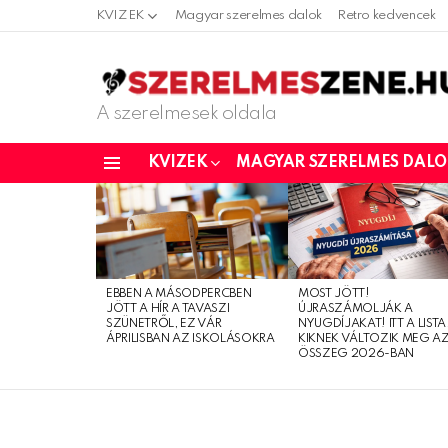
KVIZEK
Magyar szerelmes dalok
Retro kedvencek
A szerelmesek oldala
KVIZEK
MAGYAR SZERELMES DAL
Menu
LATEST
STORIES
EBBEN A MÁSODPERCBEN
MOST JÖTT!
JÖTT A HÍR A TAVASZI
ÚJRASZÁMOLJÁK A
SZÜNETRŐL, EZ VÁR
NYUGDÍJAKAT! ITT A LISTA
ÁPRILISBAN AZ ISKOLÁSOKRA
KIKNEK VÁLTOZIK MEG A
ÖSSZEG 2026-BAN