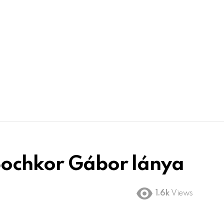
Bochkor Gábor lánya
1.6k
Views