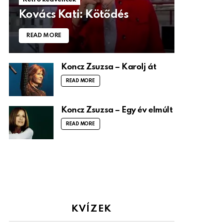
Kovács Kati: Kötődés
READ MORE
Koncz Zsuzsa – Karolj át
READ MORE
Koncz Zsuzsa – Egy év elmúlt
READ MORE
KVÍZEK