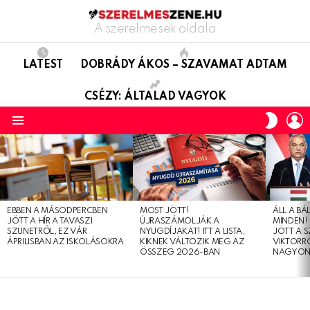
A szerelmesek oldala
LATEST
DOBRÁDY ÁKOS – SZAVAMAT ADTAM
CSÉZY: ÁLTALAD VAGYOK
L
SWITC
SKIN
Menu
LATEST
STORIES
EBBEN A MÁSODPERCBEN
MOST JÖTT!
ÁLL A B
JÖTT A HÍR A TAVASZI
ÚJRASZÁMOLJÁK A
MINDEN! 
SZÜNETRŐL, EZ VÁR
NYUGDÍJAKAT! ITT A LISTA,
JÖTT A 
ÁPRILISBAN AZ ISKOLÁSOKRA
KIKNEK VÁLTOZIK MEG AZ
VIKTORRÓ
ÖSSZEG 2026-BAN
NAGYON