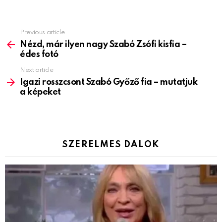
Previous article
See
more
Nézd, már ilyen nagy Szabó Zsófi kisfia –
édes fotó
Next article
Igazi rosszcsont Szabó Győző fia – mutatjuk
a képeket
SZERELMES DALOK