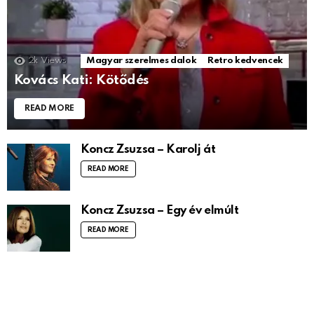
2k
Views
Magyar szerelmes dalok
Retro kedvencek
Kovács Kati: Kötődés
READ MORE
Koncz Zsuzsa – Karolj át
READ MORE
Koncz Zsuzsa – Egy év elmúlt
READ MORE