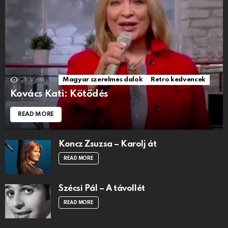
2k
Views
Magyar szerelmes dalok
Retro kedvencek
Kovács Kati: Kötődés
READ MORE
Koncz Zsuzsa – Karolj át
READ MORE
Szécsi Pál – A távollét
READ MORE