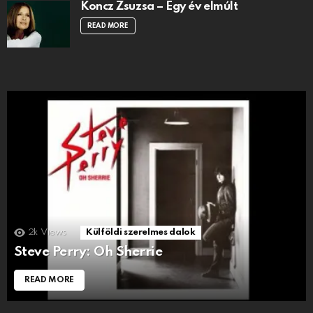
Koncz Zsuzsa – Egy év elmúlt
READ MORE
2k
Views
Külföldi szerelmes dalok
Steve Perry: Oh Sherrie
READ MORE