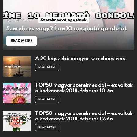
1.5k
Views
Szerelmes válogatások
Szerelmes vagy? Íme 10 megható gondolat
READ MORE
A 20 legszebb magyar szerelmes vers
READ MORE
TOP50 magyar szerelmes dal – ez voltak
a kedvencek 2018. február 10-én
READ MORE
TOP50 magyar szerelmes dal – ez voltak
a kedvencek 2018. február 12-én
READ MORE