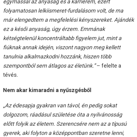
egymással az anyaság és a karrierem, ezért
folyamatosan lelkiismeret-furdalásom volt, de ma
már elengedtem a megfelelési kényszereket. Ajándék
ez a késői anyaság, úgy érzem. Emmának
kétségtelenül koncentráltabb figyelem jut, mint a
fiúknak annak idején, viszont nagyon meg kellett
tanulnia alkalmazkodni hozzánk, hiszen több
szempontból sem átlagos az életünk.”
– felelte a
tévés.
Nem akar kimaradni a nyűszgésből
„Az édesapja gyakran van távol, én pedig sokat
dolgozom, ráadásul születése óta a nyilvánosság
előtt folyik az életem. Szerencsére nem az a típusú
gyerek, aki folyton a középpontban szeretne lenni,