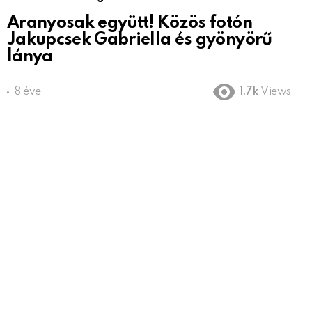
Aranyosak együtt! Közös fotón
Jakupcsek Gabriella és gyönyörű
lánya
8 éve
1.7k
Views