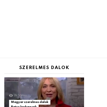
SZERELMES DALOK
2k
Views
Magyar szerelmes dalok
Retro kedvencek