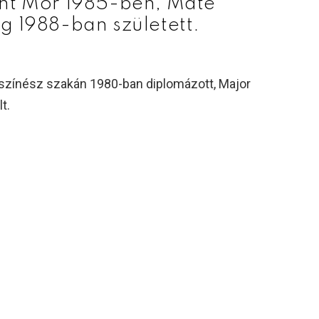
int Mór 1985-ben, Máté
g 1988-ban született.
színész szakán 1980-ban diplomázott, Major
t.