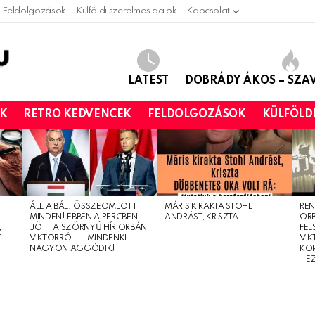
Feldolgozások
Külföldi szerelmes dalok
Kapcsolat
LATEST
DOBRÁDY ÁKOS – SZ
OK
RETRO KEDVENCEK
FELDOLGOZÁSOK
KÜLFÖLD
ÁLL A BÁL! ÖSSZEOMLOTT
MÁRIS KIRAKTA STOHL
REN
MINDEN! EBBEN A PERCBEN
ANDRÁST, KRISZTA
OR
,
JÖTT A SZÖRNYŰ HÍR ORBÁN
FEL
Z
VIKTORRÓL! – MINDENKI
VIK
NAGYON AGGÓDIK!
KO
– E