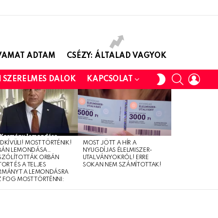
AVAMAT ADTAM
CSÉZY: ÁLTALAD VAGYOK
SEARCH
LOGI
SWITCH
I SZERELMES DALOK
KAPCSOLAT
SKIN
DKÍVÜLI! MOST TÖRTÉNIK!
MOST JÖTT A HÍR A
BÁN LEMONDÁSA…
NYUGDÍJAS ÉLELMISZER-
SZÓLÍTOTTÁK ORBÁN
UTALVÁNYOKRÓL! ERRE
TORT ÉS A TELJES
SOKAN NEM SZÁMÍTOTTAK!
RMÁNYT A LEMONDÁSRA
Z FOG MOST TÖRTÉNNI: