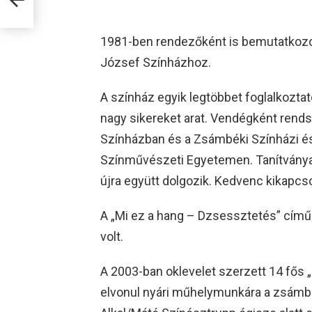
1981-ben rendezőként is bemutatkozo
József Színházhoz.
A színház egyik legtöbbet foglalkozta
nagy sikereket arat. Vendégként rend
Színházban és a Zsámbéki Színházi és
Színművészeti Egyetemen. Tanítványa
újra együtt dolgozik. Kedvenc kikapcs
A „Mi ez a hang – Dzsessztetés” című 
volt.
A 2003-ban oklevelet szerzett 14 fős
elvonul nyári műhelymunkára a zsámbék