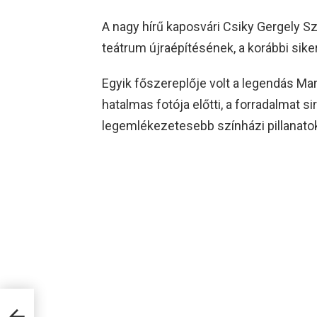
A nagy hírű kaposvári Csiky Gergely S
teátrum újraépítésének, a korábbi si
Egyik főszereplője volt a legendás Mar
hatalmas fotója előtti, a forradalmat s
legemlékezetesebb színházi pillanatok