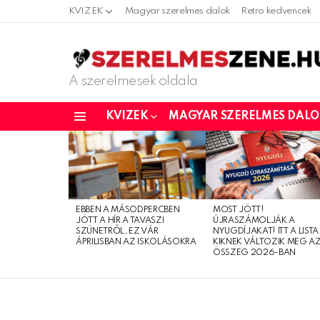
KVIZEK
Magyar szerelmes dalok
Retro kedvencek
A szerelmesek oldala
KVIZEK
MAGYAR SZERELMES DAL
Menu
LATEST
STORIES
EBBEN A MÁSODPERCBEN
MOST JÖTT!
JÖTT A HÍR A TAVASZI
ÚJRASZÁMOLJÁK A
SZÜNETRŐL, EZ VÁR
NYUGDÍJAKAT! ITT A LISTA
ÁPRILISBAN AZ ISKOLÁSOKRA
KIKNEK VÁLTOZIK MEG A
ÖSSZEG 2026-BAN