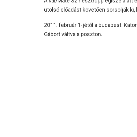
Alkal/Máté Színésztrupp égisze alatt 
utolsó előadást követően sorsolják ki, 
2011. február 1-jétől a budapesti Kat
Gábort váltva a poszton.