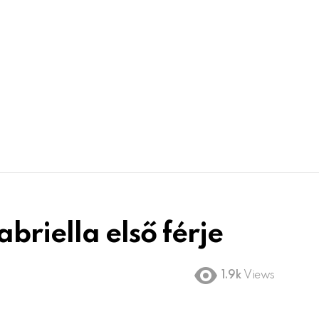
briella első férje
1.9k
Views