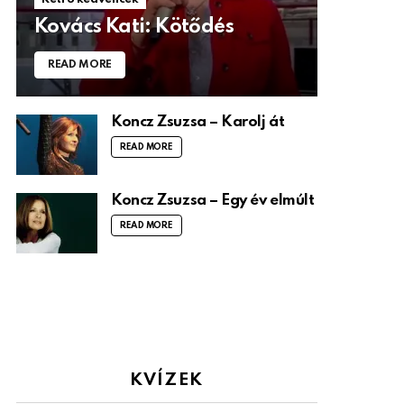
Kovács Kati: Kötődés
READ MORE
Koncz Zsuzsa – Karolj át
READ MORE
Koncz Zsuzsa – Egy év elmúlt
READ MORE
KVÍZEK