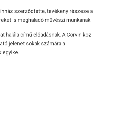
zínház szerződtette, tevékeny részese a
kereket is meghaladó művészi munkának.
at halála című előadásnak. A Corvin köz
irató jelenet sokak számára a
 egyike.