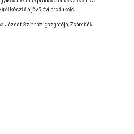
egyikük életéből produkciót készítsen. Az
kiről készül a jövő évi produkció.
ona József Színház igazgatója, Zsámbéki