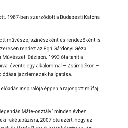
tt. 1987-ben szerződött a Budapesti Katona
tott művésze, színészként és rendezőként is
szeresen rendez az Egri Gárdonyi Géza
 Művészeti Bázison. 1993 óta tanít a
ival évente egy alkalommal – Zsámbékon –
olódása jazzlemezek hallgatása.
előadás inspirálója éppen a rajongott műfaj
 „legendás Máté-osztály” minden évben
i rakétabázisra, 2007 óta azért, hogy az