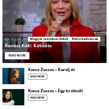
2k
Views
Magyar szerelmes dalok
Retro kedvencek
Kovács Kati: Kötődés
READ MORE
Koncz Zsuzsa – Karolj át
READ MORE
Koncz Zsuzsa – Egy év elmúlt
READ MORE