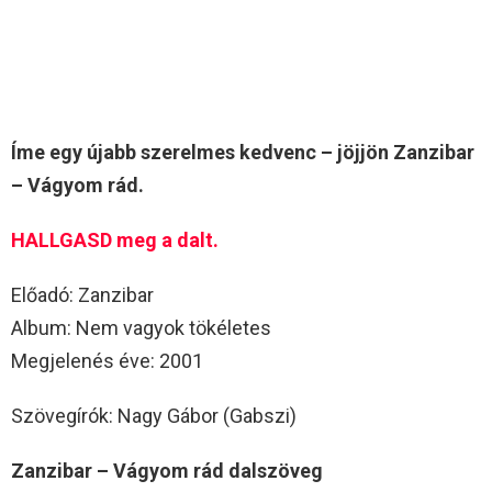
Íme egy újabb szerelmes kedvenc – jöjjön Zanzibar
– Vágyom rád.
HALLGASD meg a dalt.
Előadó: Zanzibar
Album: Nem vagyok tökéletes
Megjelenés éve: 2001
Szövegírók: Nagy Gábor (Gabszi)
Zanzibar – Vágyom rád dalszöveg