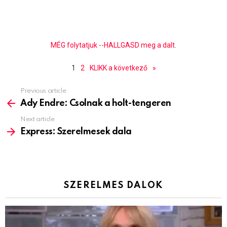
MÉG folytatjuk --HALLGASD meg a dalt.
1
2
KLIKK a következő
»
Previous article
See
more
Ady Endre: Csolnak a holt-tengeren
Next article
Express: Szerelmesek dala
SZERELMES DALOK