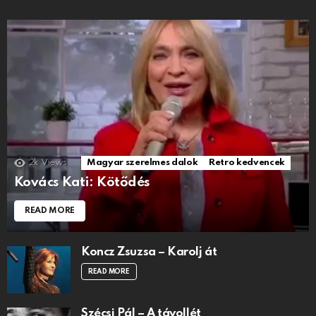
2k
Views
Magyar szerelmes dalok
Retro kedvencek
Kovács Kati: Kötődés
READ MORE
Koncz Zsuzsa – Karolj át
READ MORE
Szécsi Pál – A távollét