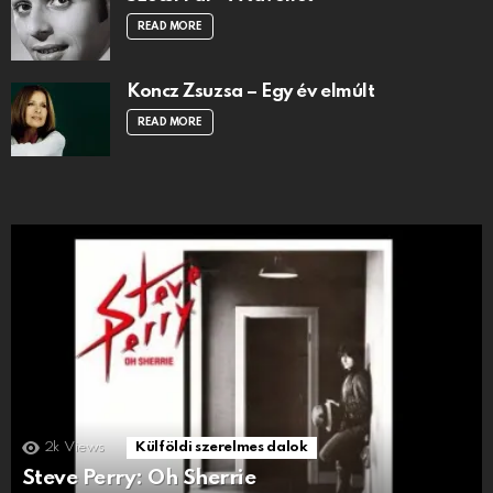
READ MORE
Koncz Zsuzsa – Egy év elmúlt
READ MORE
2k
Views
Külföldi szerelmes dalok
Steve Perry: Oh Sherrie