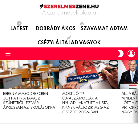
A szerelmesek oldala
LATEST
DOBRÁDY ÁKOS – SZAVAMAT ADTAM
CSÉZY: ÁLTALAD VAGYOK
L
SWITC
SKIN
Menu
LATEST
STORIES
EBBEN A MÁSODPERCBEN
MOST JÖTT!
ÁLL A B
JÖTT A HÍR A TAVASZI
ÚJRASZÁMOLJÁK A
MINDEN! 
SZÜNETRŐL, EZ VÁR
NYUGDÍJAKAT! ITT A LISTA,
JÖTT A 
ÁPRILISBAN AZ ISKOLÁSOKRA
KIKNEK VÁLTOZIK MEG AZ
VIKTORRÓ
ÖSSZEG 2026-BAN
NAGYON