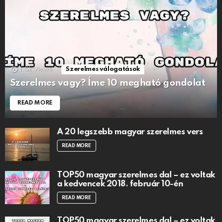
1.5k
Views
Szerelmes válogatások
Szerelmes vagy? Íme 10 megható gondolat
READ MORE
A 20 legszebb magyar szerelmes vers
READ MORE
TOP50 magyar szerelmes dal – ez voltak
a kedvencek 2018. február 10-én
READ MORE
TOP50 magyar szerelmes dal – ez voltak