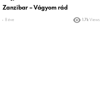
Zanzibar – Vágyom rád
8 éve
1.7k
Views