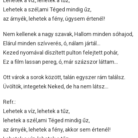
Lehetek a víz, lehetek a tűz,
Lehetek a szél,ami Téged mindig űz,
az árnyék, lehetek a fény, úgysem értenél!
Nem kellenek a nagy szavak, Hallom minden sóhajod,
Elárul minden szívverés, ó, nálam jártál…
Kezed nyomával díszített pulton felejtett pohár,
Ez a film lassan pereg, ó, már százszor láttam…
Ott várok a sorok között, talán egyszer rám találsz.
Üvöltök, integetek Neked, de ha nem látsz…
Refr.:
Lehetek a víz, lehetek a tűz,
lehetek a szél,ami Téged mindig űz,
az árnyék, lehetek a fény, akkor sem értenél!