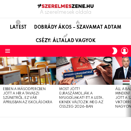
A szerelmesek oldala
LATEST
DOBRÁDY ÁKOS – SZAVAMAT ADTAM
CSÉZY: ÁLTALAD VAGYOK
L
SWITC
SKIN
Menu
LATEST
STORIES
EBBEN A MÁSODPERCBEN
MOST JÖTT!
ÁLL A B
JÖTT A HÍR A TAVASZI
ÚJRASZÁMOLJÁK A
MINDEN! 
SZÜNETRŐL, EZ VÁR
NYUGDÍJAKAT! ITT A LISTA,
JÖTT A 
ÁPRILISBAN AZ ISKOLÁSOKRA
KIKNEK VÁLTOZIK MEG AZ
VIKTORRÓ
ÖSSZEG 2026-BAN
NAGYON