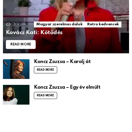
2k
Views
Magyar szerelmes dalok
Retro kedvencek
Kovács Kati: Kötődés
READ MORE
Koncz Zsuzsa – Karolj át
READ MORE
Koncz Zsuzsa – Egy év elmúlt
READ MORE