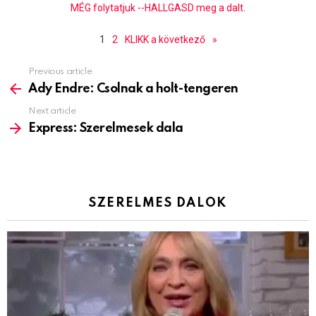
MÉG folytatjuk --HALLGASD meg a dalt.
1
2
KLIKK a következő
»
Previous article
See
more
Ady Endre: Csolnak a holt-tengeren
Next article
Express: Szerelmesek dala
SZERELMES DALOK