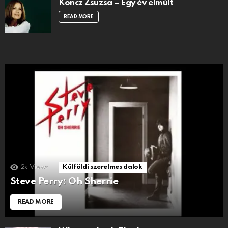
Koncz Zsuzsa – Egy év elmúlt
READ MORE
2k
Views
Külföldi szerelmes dalok
Steve Perry: Oh Sherrie
READ MORE