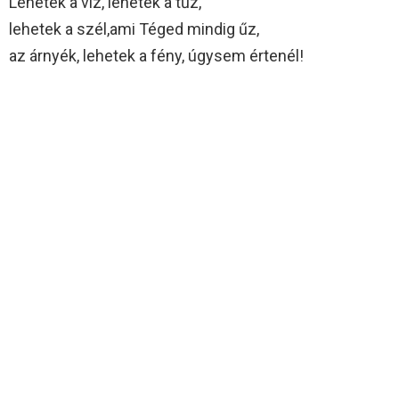
Lehetek a víz, lehetek a tűz,
lehetek a szél,ami Téged mindig űz,
az árnyék, lehetek a fény, úgysem értenél!