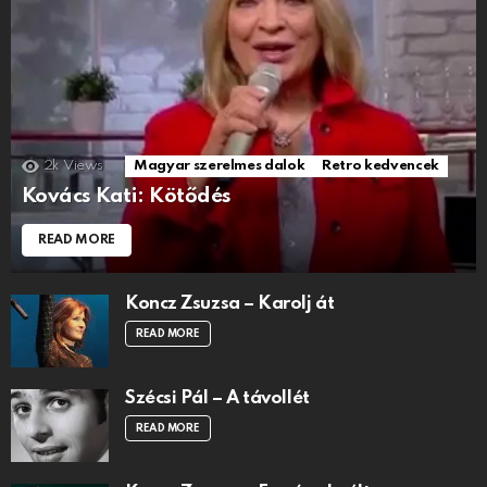
2k
Views
Magyar szerelmes dalok
Retro kedvencek
Kovács Kati: Kötődés
READ MORE
Koncz Zsuzsa – Karolj át
READ MORE
Szécsi Pál – A távollét
READ MORE