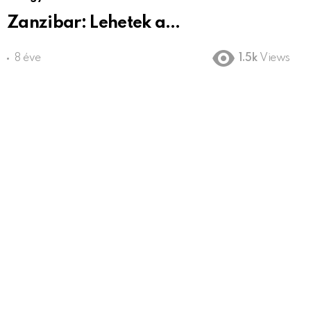
Zanzibar: Lehetek a…
8 éve
1.5k
Views