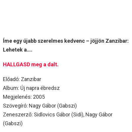
Íme egy újabb szerelmes kedvenc – jöjjön Zanzibar:
Lehetek a….
HALLGASD meg a dalt.
Előadó: Zanzibar
Album: Új napra ébredsz
Megjelenés: 2005
Szövegíró: Nagy Gábor (Gabszi)
Zeneszerző: Sidlovics Gábor (Sidi), Nagy Gábor
(Gabszi)