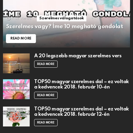
1.5k
Views
Szerelmes válogatások
Szerelmes vagy? Íme 10 megható gondolat
READ MORE
A 20 legszebb magyar szerelmes vers
READ MORE
TOP50 magyar szerelmes dal – ez voltak
a kedvencek 2018. február 10-én
READ MORE
TOP50 magyar szerelmes dal – ez voltak
a kedvencek 2018. február 12-én
READ MORE