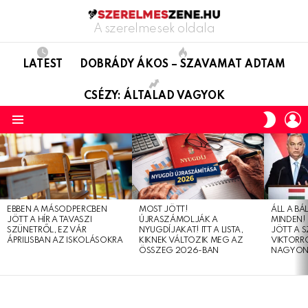
A szerelmesek oldala
LATEST
DOBRÁDY ÁKOS – SZAVAMAT ADTAM
CSÉZY: ÁLTALAD VAGYOK
L
SWITC
SKIN
Menu
LATEST
STORIES
EBBEN A MÁSODPERCBEN
MOST JÖTT!
ÁLL A B
JÖTT A HÍR A TAVASZI
ÚJRASZÁMOLJÁK A
MINDEN! 
SZÜNETRŐL, EZ VÁR
NYUGDÍJAKAT! ITT A LISTA,
JÖTT A 
ÁPRILISBAN AZ ISKOLÁSOKRA
KIKNEK VÁLTOZIK MEG AZ
VIKTORRÓ
ÖSSZEG 2026-BAN
NAGYON