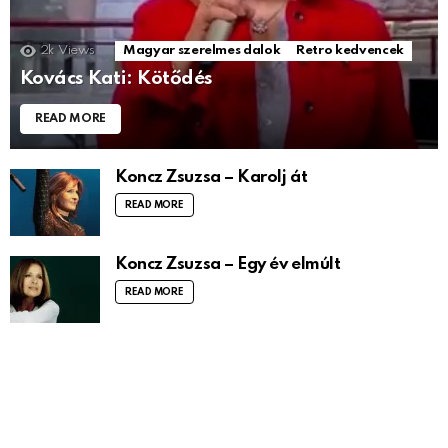
2k
Views
Magyar szerelmes dalok
Retro kedvencek
Kovács Kati: Kötődés
READ MORE
Koncz Zsuzsa – Karolj át
READ MORE
Koncz Zsuzsa – Egy év elmúlt
READ MORE