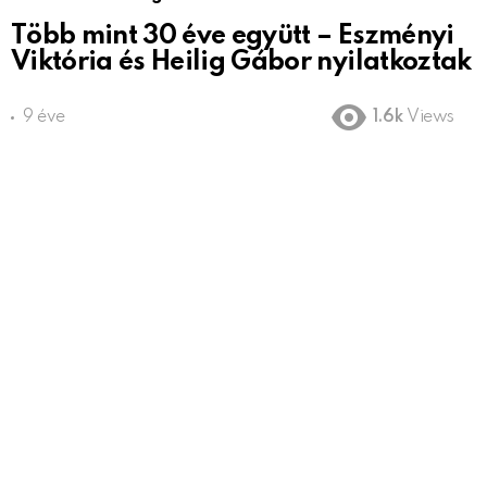
Több mint 30 éve együtt – Eszményi
Viktória és Heilig Gábor nyilatkoztak
9 éve
1.6k
Views