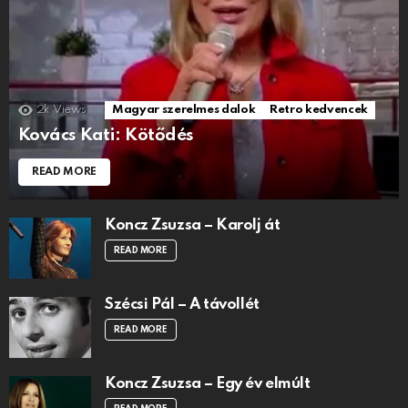
2k
Views
Magyar szerelmes dalok
Retro kedvencek
Kovács Kati: Kötődés
READ MORE
Koncz Zsuzsa – Karolj át
READ MORE
Szécsi Pál – A távollét
READ MORE
Koncz Zsuzsa – Egy év elmúlt