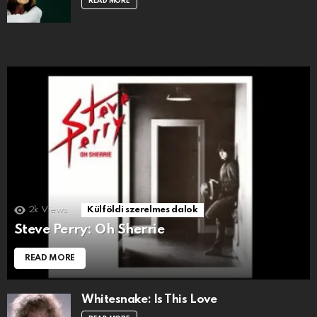
READ MORE
2k
Views
Külföldi szerelmes dalok
Steve Perry: Oh Sherrie
READ MORE
Whitesnake: Is This Love