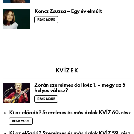
Koncz Zsuzsa – Egy év elmúlt
READ MORE
KVÍZEK
Zorán szerelmes dal kvíz 1. – megy az 5
helyes válasz?
READ MORE
Ki az előadó? Szerelmes és más dalok KVÍZ 60. rész
READ MORE
Ki az előadó? Szerelmes és más dalok KVÍZ 59. rész