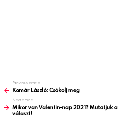
Previous article
See
more
Komár László: Csókolj meg
Next article
Mikor van Valentin-nap 2021? Mutatjuk a
választ!