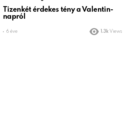
Tizenkét érdekes tény a Valentin-
napról
6 éve
1.3k
Views