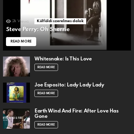
2k
Views
Külföldi szerelmes dalok
Steve Perry: Oh Sherrie
READ MORE
Whitesnake: Is This Love
READ MORE
Joe Esposito: Lady Lady Lady
READ MORE
Earth Wind And Fire: After Love Has
Gone
READ MORE