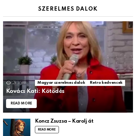
SZERELMES DALOK
2k
Views
Magyar szerelmes dalok
Retro kedvencek
Kovács Kati: Kötődés
READ MORE
Koncz Zsuzsa – Karolj át
READ MORE