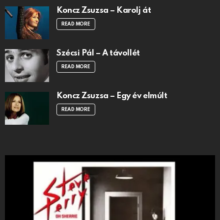
Koncz Zsuzsa – Karolj át
READ MORE
Szécsi Pál – A távollét
READ MORE
Koncz Zsuzsa – Egy év elmúlt
READ MORE