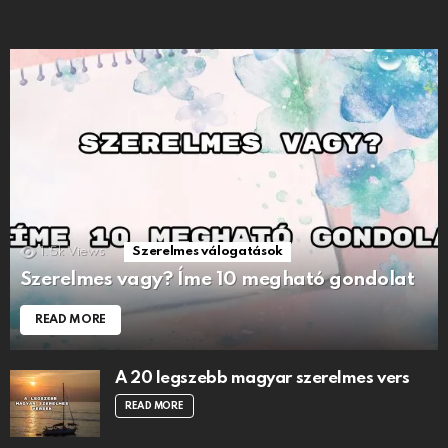
1.5k
Views
Szerelmes válogatások
Szerelmes vagy? Íme 10 megható gondolat
READ MORE
A 20 legszebb magyar szerelmes vers
READ MORE