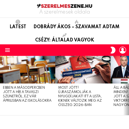
A szerelmesek oldala
LATEST
DOBRÁDY ÁKOS – SZAVAMAT ADTAM
CSÉZY: ÁLTALAD VAGYOK
L
SWITC
SKIN
Menu
LATEST
STORIES
EBBEN A MÁSODPERCBEN
MOST JÖTT!
ÁLL A B
JÖTT A HÍR A TAVASZI
ÚJRASZÁMOLJÁK A
MINDEN! 
SZÜNETRŐL, EZ VÁR
NYUGDÍJAKAT! ITT A LISTA,
JÖTT A 
ÁPRILISBAN AZ ISKOLÁSOKRA
KIKNEK VÁLTOZIK MEG AZ
VIKTORRÓ
ÖSSZEG 2026-BAN
NAGYON