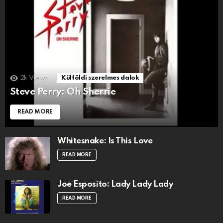
2k
Views
Külföldi szerelmes dalok
Steve Perry: Oh Sherrie
READ MORE
Whitesnake: Is This Love
READ MORE
Joe Esposito: Lady Lady Lady
READ MORE