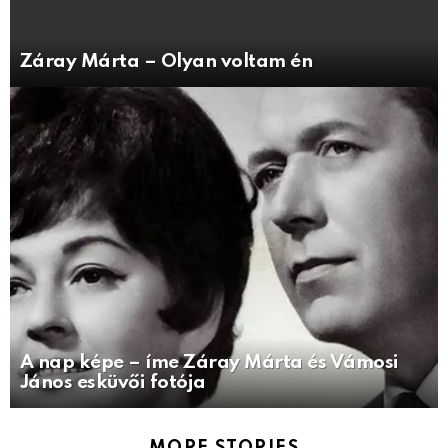
Záray Márta – Olyan voltam én
A nap képe – íme Záray Márta és Vámosi
János esküvői fotója