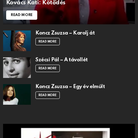
Kovács Kati: Kötődés
READ MORE
Koncz Zsuzsa – Karolj át
READ MORE
Szécsi Pál – A távollét
READ MORE
Koncz Zsuzsa – Egy év elmúlt
READ MORE