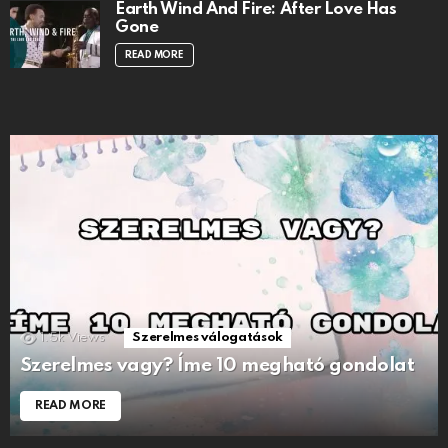
Earth Wind And Fire: After Love Has
Gone
READ MORE
1.5k
Views
Szerelmes válogatások
Szerelmes vagy? Íme 10 megható gondolat
READ MORE