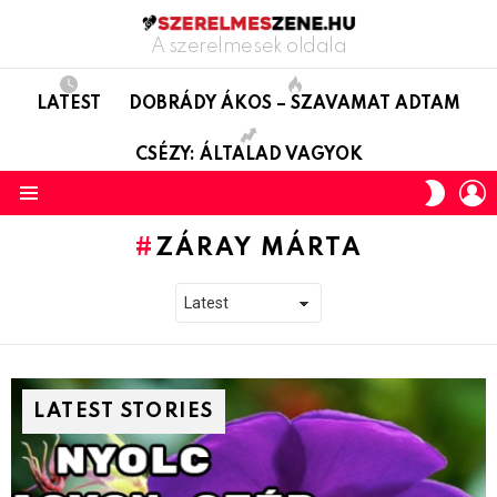
A szerelmesek oldala
LATEST
DOBRÁDY ÁKOS – SZAVAMAT ADTAM
CSÉZY: ÁLTALAD VAGYOK
L
SWITC
SKIN
Menu
ZÁRAY MÁRTA
LATEST STORIES