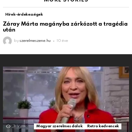
MORE STORIES
Hírek-érdekességek
Záray Márta magányba zárkózott a tragédia
után
by
szerelmeszene.hu
10 éve
2k
Views
Magyar szerelmes dalok
Retro kedvencek