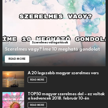
1.5k
Views
Szerelmes válogatások
Szerelmes vagy? Íme 10 megható gondolat
READ MORE
A 20 legszebb magyar szerelmes vers
READ MORE
TOP50 magyar szerelmes dal – ez voltak
a kedvencek 2018. február 10-én
READ MORE