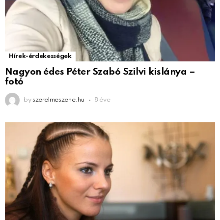
Hírek-érdekességek
Nagyon édes Péter Szabó Szilvi kislánya –
fotó
by
szerelmeszene.hu
8 éve