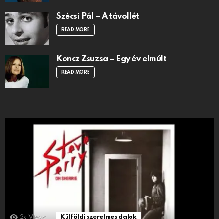
Szécsi Pál – A távollét
READ MORE
Koncz Zsuzsa – Egy év elmúlt
READ MORE
2k
Views
Külföldi szerelmes dalok