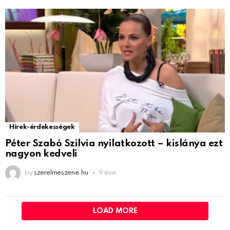
Hírek-érdekességek
Péter Szabó Szilvia nyilatkozott – kislánya ezt
nagyon kedveli
by
szerelmeszene.hu
9 éve
LOAD MORE