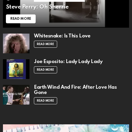
Steve Perry: Oh Sherrie
READ MORE
Whitesnake: Is This Love
READ MORE
Joe Esposito: Lady Lady Lady
READ MORE
Earth Wind And Fire: After Love Has
Gone
READ MORE