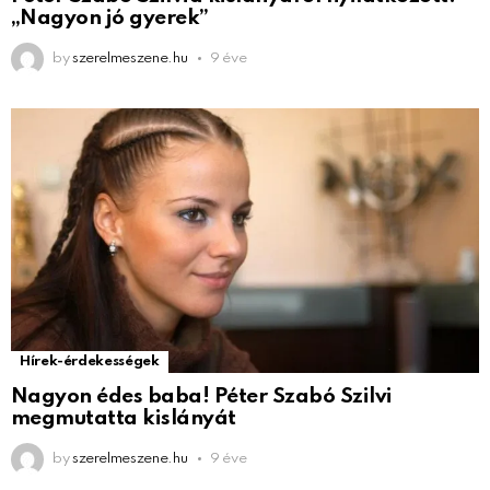
„Nagyon jó gyerek”
by
szerelmeszene.hu
9 éve
Hírek-érdekességek
Nagyon édes baba! Péter Szabó Szilvi
megmutatta kislányát
by
szerelmeszene.hu
9 éve