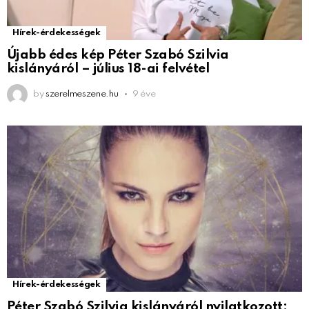
Hírek-érdekességek
Újabb édes kép Péter Szabó Szilvia
kislányáról – július 18-ai felvétel
by
szerelmeszene.hu
9 éve
Hírek-érdekességek
Péter Szabó Szilvia kislányáról nyilatkozott: