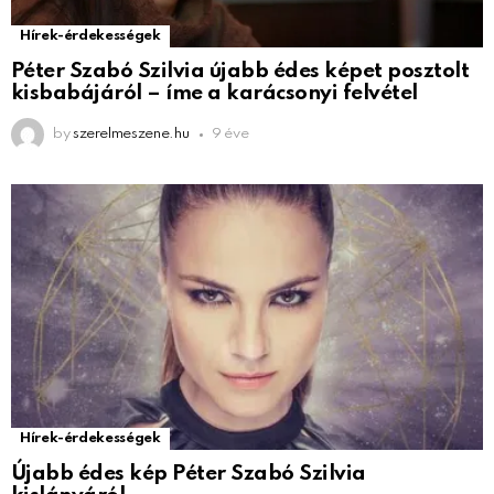
Hírek-érdekességek
Péter Szabó Szilvia újabb édes képet posztolt
kisbabájáról – íme a karácsonyi felvétel
by
szerelmeszene.hu
9 éve
Hírek-érdekességek
Újabb édes kép Péter Szabó Szilvia