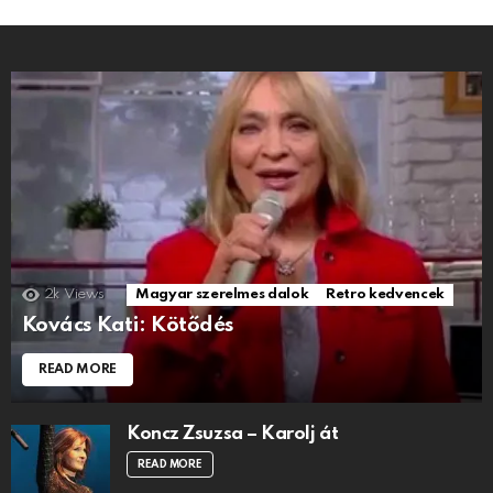
2k
Views
Magyar szerelmes dalok
Retro kedvencek
Kovács Kati: Kötődés
READ MORE
Koncz Zsuzsa – Karolj át
READ MORE