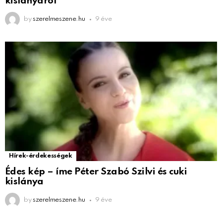
kislányáról
by
szerelmeszene.hu
9 éve
Hírek-érdekességek
Édes kép – íme Péter Szabó Szilvi és cuki
kislánya
by
szerelmeszene.hu
9 éve