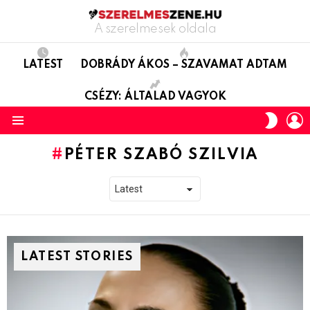
A szerelmesek oldala
LATEST
DOBRÁDY ÁKOS – SZAVAMAT ADTAM
CSÉZY: ÁLTALAD VAGYOK
L
SWITC
SKIN
Menu
PÉTER SZABÓ SZILVIA
LATEST STORIES