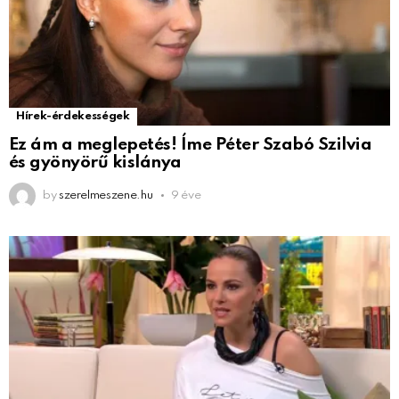
Hírek-érdekességek
Ez ám a meglepetés! Íme Péter Szabó Szilvia
és gyönyörű kislánya
by
szerelmeszene.hu
9 éve