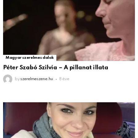
Magyar szerelmes dalok
Péter Szabó Szilvia – A pillanat illata
by
szerelmeszene.hu
8 éve