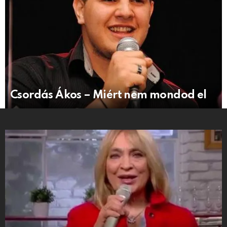
Csordás Ákos – Miért nem mondod el