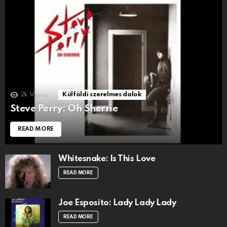
2k
Views
Külföldi szerelmes dalok
Steve Perry: Oh Sherrie
READ MORE
Whitesnake: Is This Love
READ MORE
Joe Esposito: Lady Lady Lady
READ MORE