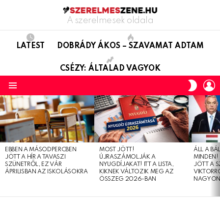
A szerelmesek oldala
LATEST
DOBRÁDY ÁKOS – SZAVAMAT ADTAM
CSÉZY: ÁLTALAD VAGYOK
L
SWITC
SKIN
Menu
LATEST
STORIES
EBBEN A MÁSODPERCBEN
MOST JÖTT!
ÁLL A B
JÖTT A HÍR A TAVASZI
ÚJRASZÁMOLJÁK A
MINDEN! 
SZÜNETRŐL, EZ VÁR
NYUGDÍJAKAT! ITT A LISTA,
JÖTT A 
ÁPRILISBAN AZ ISKOLÁSOKRA
KIKNEK VÁLTOZIK MEG AZ
VIKTORRÓ
ÖSSZEG 2026-BAN
NAGYON