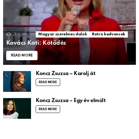
2k
Views
Magyar szerelmes dalok
Retro kedvencek
Kovács Kati: Kötődés
READ MORE
Koncz Zsuzsa – Karolj át
READ MORE
Koncz Zsuzsa – Egy év elmúlt
READ MORE