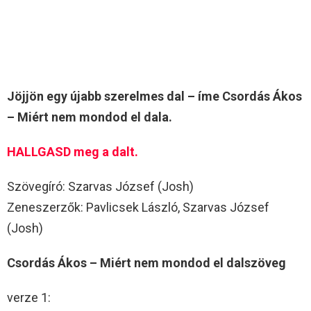
Jöjjön egy újabb szerelmes dal – íme Csordás Ákos
– Miért nem mondod el dala.
HALLGASD meg a dalt.
Szövegíró: Szarvas József (Josh)
Zeneszerzők: Pavlicsek László, Szarvas József
(Josh)
Csordás Ákos – Miért nem mondod el dalszöveg
verze 1: