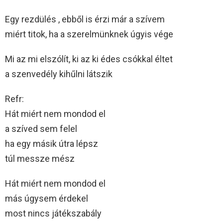
Egy rezdülés , ebből is érzi már a szívem
miért titok, ha a szerelmünknek úgyis vége
Mi az mi elszólít, ki az ki édes csókkal éltet
a szenvedély kihűlni látszik
Refr:
Hát miért nem mondod el
a szíved sem felel
ha egy másik útra lépsz
túl messze mész
Hát miért nem mondod el
más úgysem érdekel
most nincs játékszabály