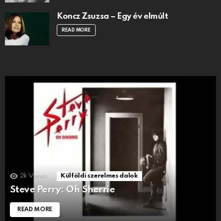
Koncz Zsuzsa – Egy év elmúlt
READ MORE
2k
Views
Külföldi szerelmes dalok
Steve Perry: Oh Sherrie
READ MORE