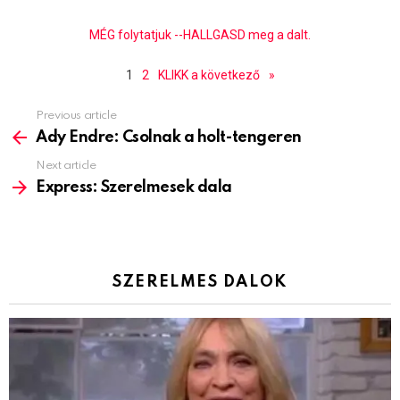
MÉG folytatjuk --HALLGASD meg a dalt.
1
2
KLIKK a következő
»
Previous article
See
more
Ady Endre: Csolnak a holt-tengeren
Next article
Express: Szerelmesek dala
SZERELMES DALOK