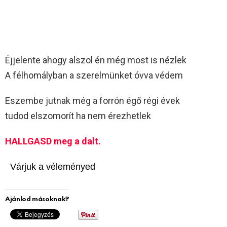
Éjjelente ahogy alszol én még most is nézlek
A félhomályban a szerelmünket óvva védem
Eszembe jutnak még a forrón égő régi évek
tudod elszomorít ha nem érezhetlek
HALLGASD meg a dalt.
Várjuk a véleményed
Ajánlod másoknak?