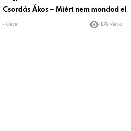
Csordás Ákos – Miért nem mondod el
8 éve
1.7k
Views