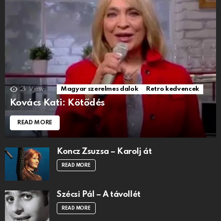
2k
Views
Magyar szerelmes dalok
Retro kedvencek
Kovács Kati: Kötődés
READ MORE
Koncz Zsuzsa – Karolj át
READ MORE
Szécsi Pál – A távollét
READ MORE