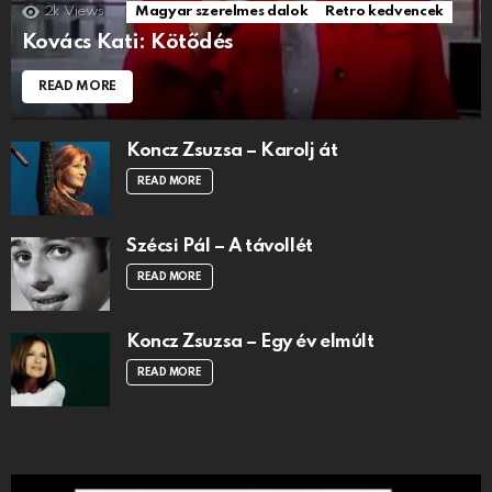
2k
Views
Magyar szerelmes dalok
Retro kedvencek
Kovács Kati: Kötődés
READ MORE
Koncz Zsuzsa – Karolj át
READ MORE
Szécsi Pál – A távollét
READ MORE
Koncz Zsuzsa – Egy év elmúlt
READ MORE