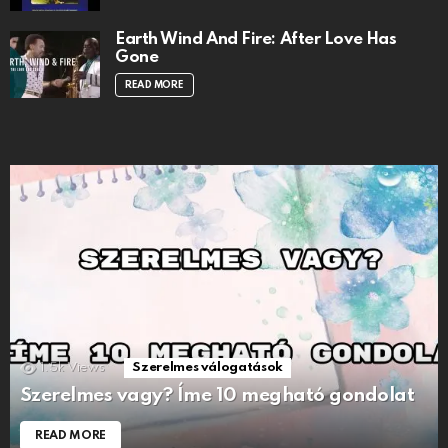
Earth Wind And Fire: After Love Has
Gone
READ MORE
1.5k
Views
Szerelmes válogatások
Szerelmes vagy? Íme 10 megható gondolat
READ MORE