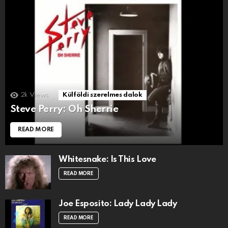
2k
Views
Külföldi szerelmes dalok
Steve Perry: Oh Sherrie
READ MORE
Whitesnake: Is This Love
READ MORE
Joe Esposito: Lady Lady Lady
READ MORE