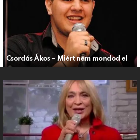
Csordás Ákos – Miért nem mondod el