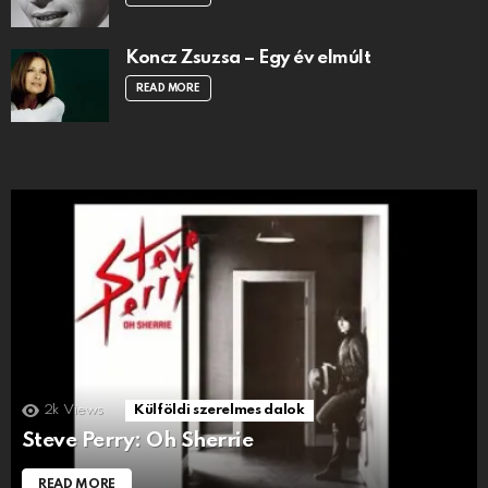
Koncz Zsuzsa – Egy év elmúlt
READ MORE
2k
Views
Külföldi szerelmes dalok
Steve Perry: Oh Sherrie
READ MORE