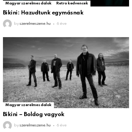
Magyar szerelmes dalok
Retro kedvencek
Bikini: Hazudtunk egymásnak
by
szerelmeszene.hu
6 éve
Magyar szerelmes dalok
Bikini – Boldog vagyok
by
szerelmeszene.hu
6 éve