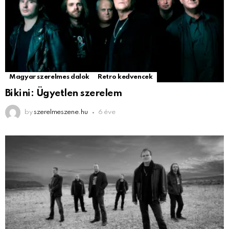
Magyar szerelmes dalok
Retro kedvencek
Bikini: Ügyetlen szerelem
by
szerelmeszene.hu
6 éve