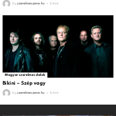
by
szerelmeszene.hu
6 éve
Magyar szerelmes dalok
Bikini – Szép vagy
by
szerelmeszene.hu
6 éve