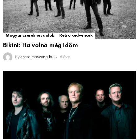
Magyar szerelmes dalok
Retro kedvencek
Bikini: Ha volna még időm
by
szerelmeszene.hu
6 éve