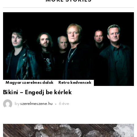
MORE STORIES
Magyar szerelmes dalok
Retro kedvencek
Bikini – Engedj be kérlek
by
szerelmeszene.hu
6 éve