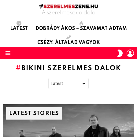
A szerelmesek oldala
LATEST
DOBRÁDY ÁKOS – SZAVAMAT ADTAM
CSÉZY: ÁLTALAD VAGYOK
L
SWITC
SKIN
Menu
BIKINI SZERELMES DALOK
LATEST STORIES