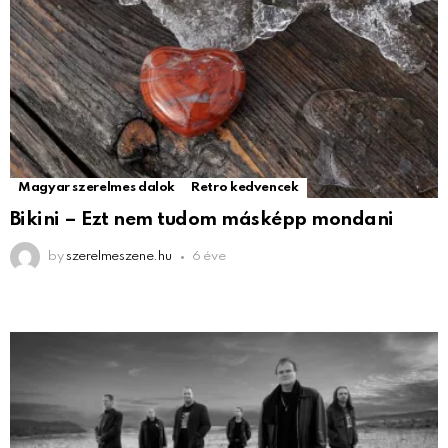
Magyar szerelmes dalok
Retro kedvencek
Bikini – Ezt nem tudom másképp mondani
by
szerelmeszene.hu
6 éve