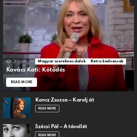
2k
Views
Magyar szerelmes dalok
Retro kedvencek
Kovács Kati: Kötődés
READ MORE
Koncz Zsuzsa – Karolj át
READ MORE
Szécsi Pál – A távollét
READ MORE