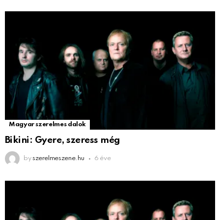
Magyar szerelmes dalok
Bikini: Gyere, szeress még
by
szerelmeszene.hu
6 éve