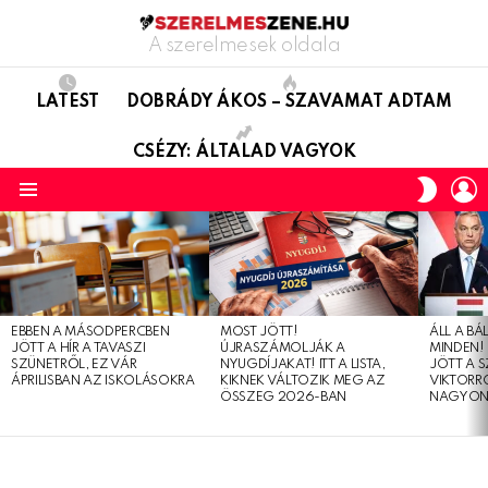
A szerelmesek oldala
LATEST
DOBRÁDY ÁKOS – SZAVAMAT ADTAM
CSÉZY: ÁLTALAD VAGYOK
L
SWITC
SKIN
Menu
LATEST
STORIES
EBBEN A MÁSODPERCBEN
MOST JÖTT!
ÁLL A B
JÖTT A HÍR A TAVASZI
ÚJRASZÁMOLJÁK A
MINDEN! 
SZÜNETRŐL, EZ VÁR
NYUGDÍJAKAT! ITT A LISTA,
JÖTT A 
ÁPRILISBAN AZ ISKOLÁSOKRA
KIKNEK VÁLTOZIK MEG AZ
VIKTORRÓ
ÖSSZEG 2026-BAN
NAGYON