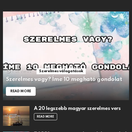
1.5k
Views
Szerelmes válogatások
Szerelmes vagy? Íme 10 megható gondolat
READ MORE
A 20 legszebb magyar szerelmes vers
READ MORE