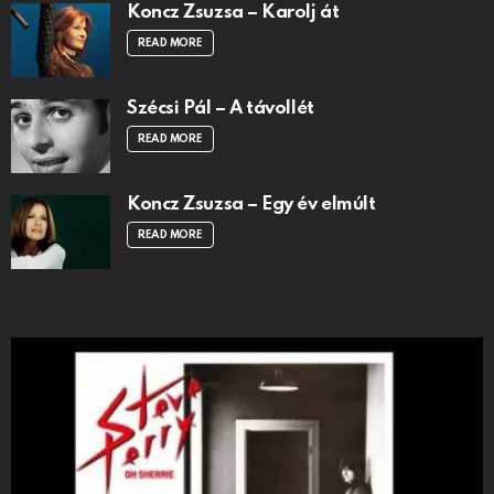
Koncz Zsuzsa – Karolj át
READ MORE
Szécsi Pál – A távollét
READ MORE
Koncz Zsuzsa – Egy év elmúlt
READ MORE