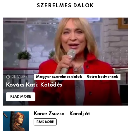
SZERELMES DALOK
2k
Views
Magyar szerelmes dalok
Retro kedvencek
Kovács Kati: Kötődés
READ MORE
Koncz Zsuzsa – Karolj át
READ MORE