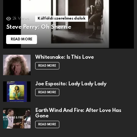
2k
Views
Külföldi szerelmes dalok
Steve Perry: Oh Sherrie
READ MORE
Whitesnake: Is This Love
READ MORE
Joe Esposito: Lady Lady Lady
READ MORE
Earth Wind And Fire: After Love Has
Gone
READ MORE