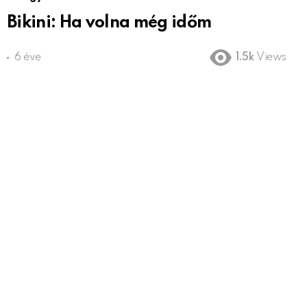
Bikini: Ha volna még időm
6 éve
1.5k
Views