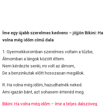
Íme egy újabb szerelmes kedvenc – jöjjön Bikini: Ha
volna még időm című dala
1. Gyermekkoromban szerelmes voltam a tűzbe,
Álmomban a lángok között éltem.
Nem kérdezte senki, mi volt az álmom,
De a benzinkutak előtt hosszasan megállok.
R. Ha volna még időm, hazudhatnék neked.
Ami igazán bánt, azt sohasem értenéd meg.
Bikini: Ha volna még időm – íme a teljes dalszöveg.