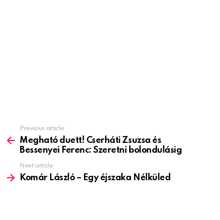
Previous article
See
more
Megható duett! Cserháti Zsuzsa és
Bessenyei Ferenc: Szeretni bolondulásig
Next article
Komár László – Egy éjszaka Nélküled