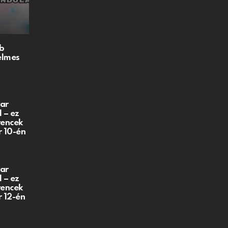
b
elmes
ar
 – ez
vencek
r 10-én
ar
 – ez
vencek
r 12-én