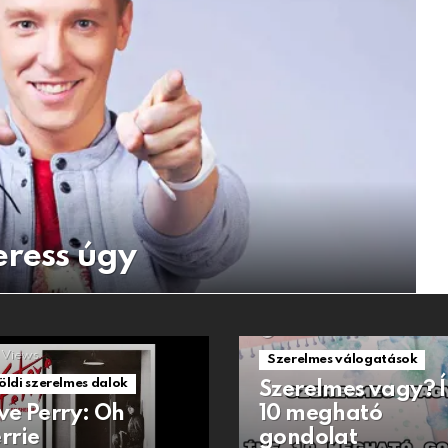
eress úgy
1.5k
Views
Views
Szerelmes válogatások
öldi szerelmes dalok
Szerelmes vagy? 
ve Perry: Oh
10 megható
rrie
gondolat