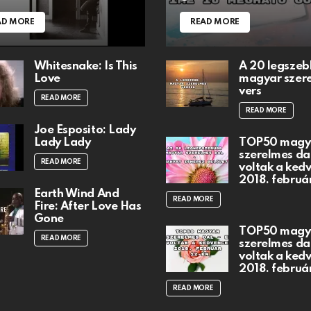
AD MORE
READ MORE
Whitesnake: Is This
A 20 legszeb
Love
magyar szer
vers
READ MORE
READ MORE
Joe Esposito: Lady
Lady Lady
TOP50 magy
szerelmes dal
READ MORE
voltak a ked
2018. februá
Earth Wind And
READ MORE
Fire: After Love Has
Gone
TOP50 magy
READ MORE
szerelmes dal
voltak a ked
2018. februá
READ MORE