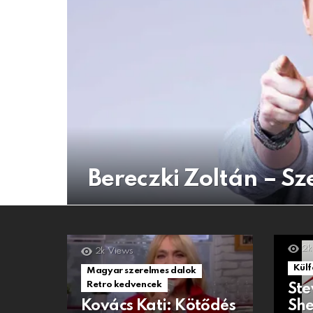
Bereczki Zoltán – Sz
2k
2k
Views
Külf
Magyar szerelmes dalok
Retro kedvencek
Ste
Kovács Kati: Kötődés
She