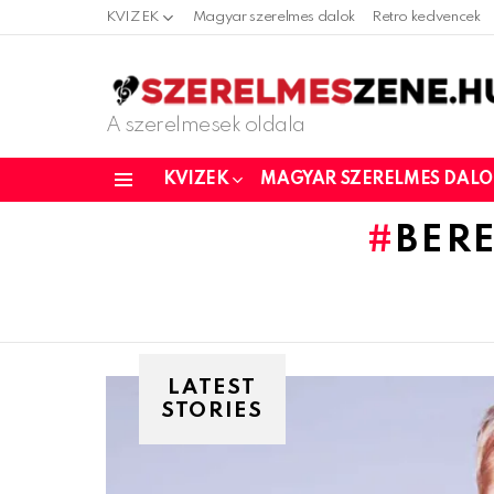
KVIZEK
Magyar szerelmes dalok
Retro kedvencek
A szerelmesek oldala
KVIZEK
MAGYAR SZERELMES DAL
Menu
BER
LATEST
STORIES