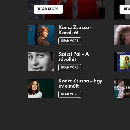
READ MORE
RE
Koncz Zsuzsa –
Karolj át
READ MORE
Szécsi Pál – A
távollét
READ MORE
Koncz Zsuzsa – Egy
év elmúlt
READ MORE