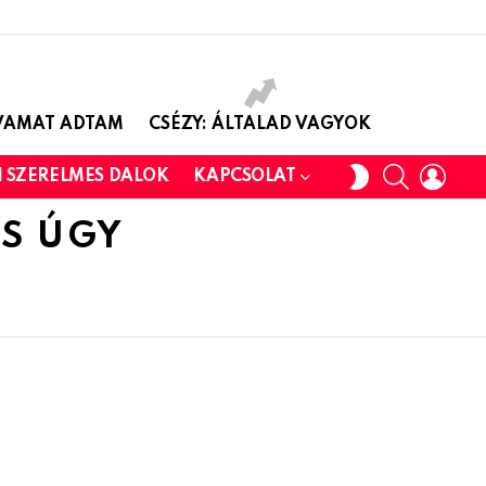
AVAMAT ADTAM
CSÉZY: ÁLTALAD VAGYOK
SEARCH
LOGI
SWITCH
I SZERELMES DALOK
KAPCSOLAT
SKIN
SS ÚGY