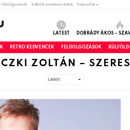
Feldolgozások
Külföldi szerelmes dalok
Kapcsolat
LATEST
DOBRÁDY ÁKOS – SZ
OK
RETRO KEDVENCEK
FELDOLGOZÁSOK
KÜLFÖLD
ECZKI ZOLTÁN – SZERE