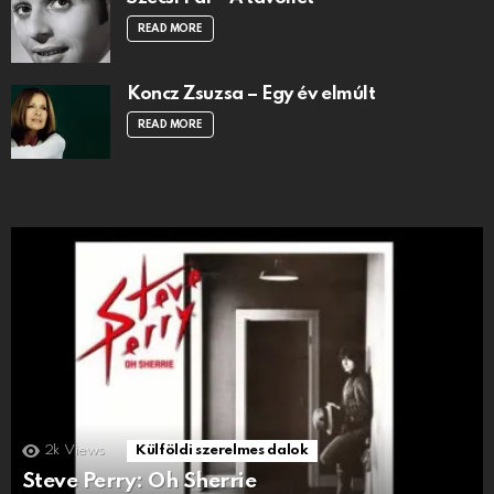
READ MORE
Koncz Zsuzsa – Egy év elmúlt
READ MORE
2k
Views
Külföldi szerelmes dalok
Steve Perry: Oh Sherrie