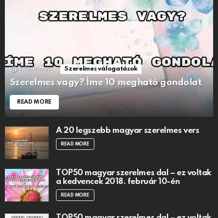
1.5k
Views
Szerelmes válogatások
Szerelmes vagy? Íme 10 megható gondolat
READ MORE
A 20 legszebb magyar szerelmes vers
READ MORE
TOP50 magyar szerelmes dal – ez voltak
a kedvencek 2018. február 10-én
READ MORE
TOP50 magyar szerelmes dal – ez voltak