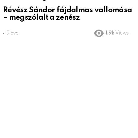
Révész Sándor fájdalmas vallomása
– megszólalt a zenész
9 éve
1.9k
Views