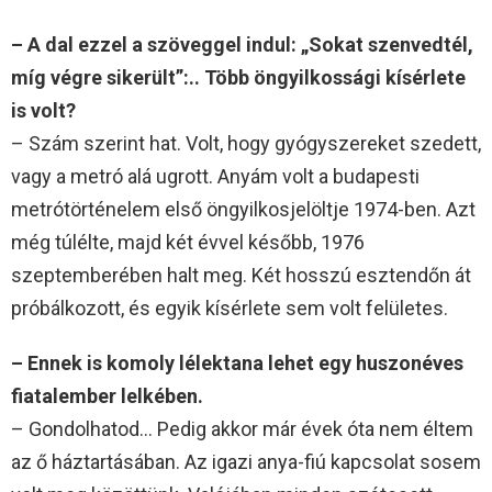
– A dal ezzel a szöveggel indul: „Sokat szenvedtél,
míg végre sikerült”:.. Több öngyilkossági kísérlete
is volt?
– Szám szerint hat. Volt, hogy gyógyszereket szedett,
vagy a metró alá ugrott. Anyám volt a budapesti
metrótörténelem első öngyilkosjelöltje 1974-ben. Azt
még túlélte, majd két évvel később, 1976
szeptemberében halt meg. Két hosszú esztendőn át
próbálkozott, és egyik kísérlete sem volt felületes.
– Ennek is komoly lélektana lehet egy huszonéves
fiatalember lelkében.
– Gondolhatod… Pedig akkor már évek óta nem éltem
az ő háztartásában. Az igazi anya-fiú kapcsolat sosem