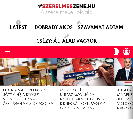
A szerelmesek oldala
LATEST
DOBRÁDY ÁKOS – SZAVAMAT ADTAM
CSÉZY: ÁLTALAD VAGYOK
L
SWITC
SKIN
Menu
LATEST
STORIES
EBBEN A MÁSODPERCBEN
MOST JÖTT!
ÁLL A B
JÖTT A HÍR A TAVASZI
ÚJRASZÁMOLJÁK A
MINDEN! 
SZÜNETRŐL, EZ VÁR
NYUGDÍJAKAT! ITT A LISTA,
JÖTT A 
ÁPRILISBAN AZ ISKOLÁSOKRA
KIKNEK VÁLTOZIK MEG AZ
VIKTORRÓ
ÖSSZEG 2026-BAN
NAGYON