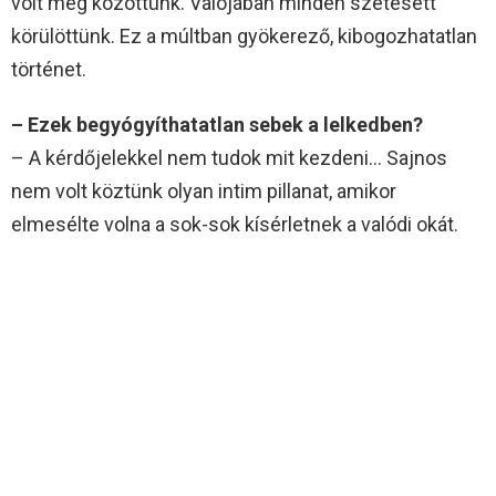
volt meg közöttünk. Valójában minden szétesett
körülöttünk. Ez a múltban gyökerező, kibogozhatatlan
történet.
– Ezek begyógyíthatatlan sebek a lelkedben?
– A kérdőjelekkel nem tudok mit kezdeni… Sajnos
nem volt köztünk olyan intim pillanat, amikor
elmesélte volna a sok-sok kísérletnek a valódi okát.