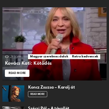
2k
Views
Magyar szerelmes dalok
Retro kedvencek
Kovács Kati: Kötődés
READ MORE
Koncz Zsuzsa – Karolj át
READ MORE
Szécsi Pál – A távollét