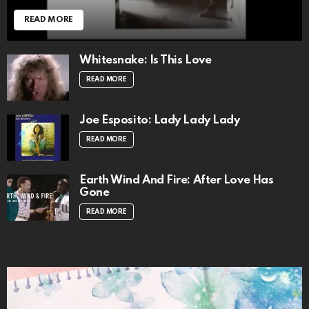
READ MORE
Whitesnake: Is This Love
READ MORE
Joe Esposito: Lady Lady Lady
READ MORE
Earth Wind And Fire: After Love Has
Gone
READ MORE