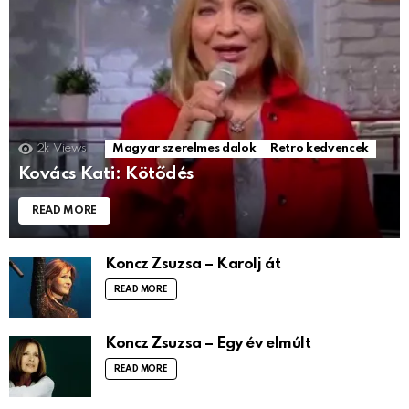
2k
Views
Magyar szerelmes dalok
Retro kedvencek
Kovács Kati: Kötődés
READ MORE
Koncz Zsuzsa – Karolj át
READ MORE
Koncz Zsuzsa – Egy év elmúlt
READ MORE