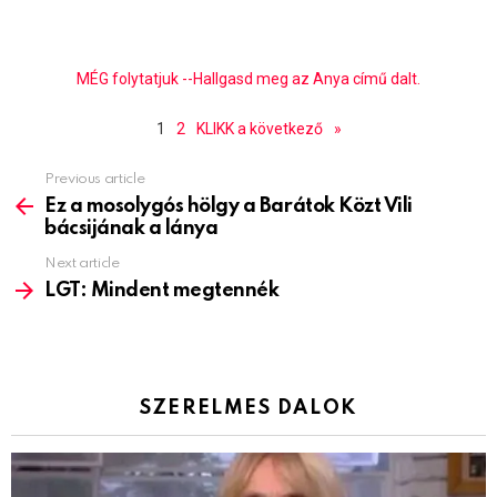
MÉG folytatjuk --Hallgasd meg az Anya című dalt.
1
2
KLIKK a következő
»
Previous article
See
more
Ez a mosolygós hölgy a Barátok Közt Vili
bácsijának a lánya
Next article
LGT: Mindent megtennék
SZERELMES DALOK