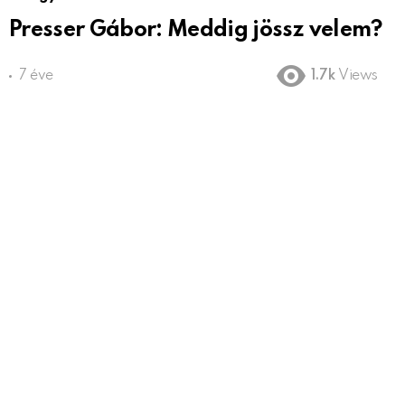
Presser Gábor: Meddig jössz velem?
7 éve
1.7k
Views