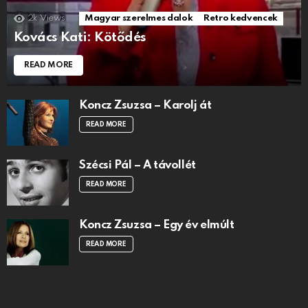
2k
Views
Magyar szerelmes dalok
Retro kedvencek
Kovács Kati: Kötődés
READ MORE
Koncz Zsuzsa – Karolj át
READ MORE
Szécsi Pál – A távollét
READ MORE
Koncz Zsuzsa – Egy év elmúlt
READ MORE