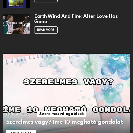
Earth Wind And Fire: After Love Has
Gone
READ MORE
1.5k
Views
Szerelmes válogatások
Szerelmes vagy? Íme 10 megható gondolat