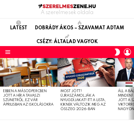
A szerelmesek oldala
LATEST
DOBRÁDY ÁKOS – SZAVAMAT ADTAM
CSÉZY: ÁLTALAD VAGYOK
L
SWITC
SKIN
Menu
LATEST
STORIES
EBBEN A MÁSODPERCBEN
MOST JÖTT!
ÁLL A B
JÖTT A HÍR A TAVASZI
ÚJRASZÁMOLJÁK A
MINDEN! 
SZÜNETRŐL, EZ VÁR
NYUGDÍJAKAT! ITT A LISTA,
JÖTT A 
ÁPRILISBAN AZ ISKOLÁSOKRA
KIKNEK VÁLTOZIK MEG AZ
VIKTORRÓ
ÖSSZEG 2026-BAN
NAGYON