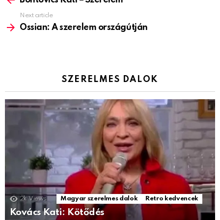
Next article
Ossian: A szerelem országútján
SZERELMES DALOK
2k
Views
Magyar szerelmes dalok
Retro kedvencek
Kovács Kati: Kötődés