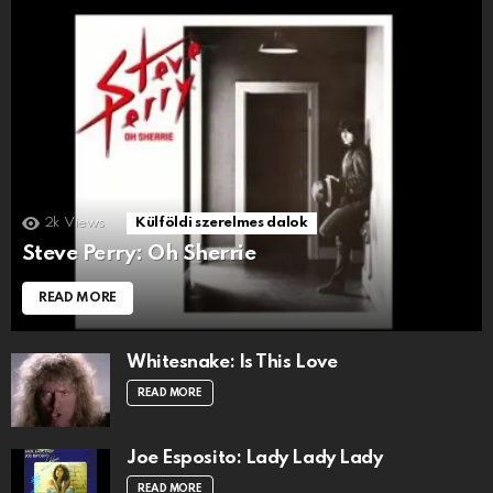
2k
Views
Külföldi szerelmes dalok
Steve Perry: Oh Sherrie
READ MORE
Whitesnake: Is This Love
READ MORE
Joe Esposito: Lady Lady Lady
READ MORE