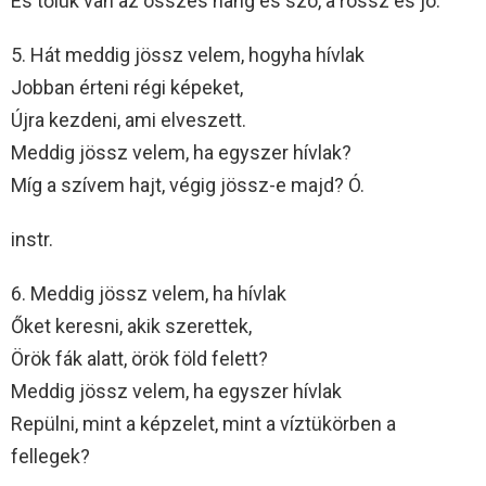
És tőlük van az összes hang és szó, a rossz és jó.
5. Hát meddig jössz velem, hogyha hívlak
Jobban érteni régi képeket,
Újra kezdeni, ami elveszett.
Meddig jössz velem, ha egyszer hívlak?
Míg a szívem hajt, végig jössz-e majd? Ó.
instr.
6. Meddig jössz velem, ha hívlak
Őket keresni, akik szerettek,
Örök fák alatt, örök föld felett?
Meddig jössz velem, ha egyszer hívlak
Repülni, mint a képzelet, mint a víztükörben a
fellegek?