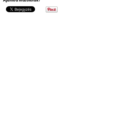
Ajánlod másoknak?