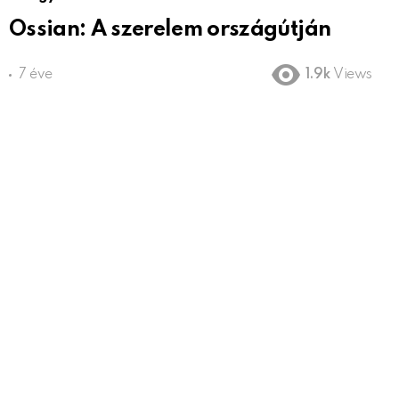
Ossian: A szerelem országútján
7 éve
1.9k
Views