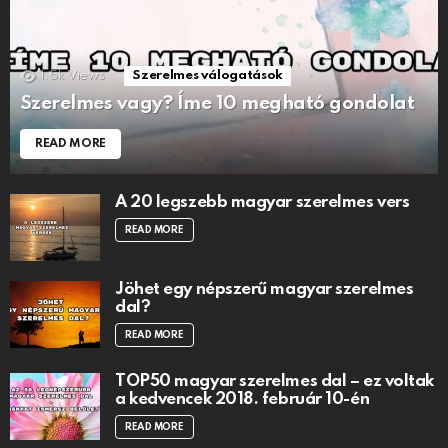
1.5k
Views
Szerelmes válogatások
Szerelmes vagy? Íme 10 megható gondolat
READ MORE
A 20 legszebb magyar szerelmes vers
READ MORE
Jöhet egy népszerű magyar szerelmes
dal?
READ MORE
TOP50 magyar szerelmes dal – ez voltak
a kedvencek 2018. február 10-én
READ MORE