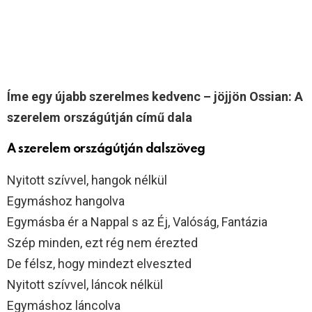
Íme egy újabb szerelmes kedvenc – jöjjön Ossian: A
szerelem országútján című dala
A szerelem országútján dalszöveg
Nyitott szívvel, hangok nélkül
Egymáshoz hangolva
Egymásba ér a Nappal s az Éj, Valóság, Fantázia
Szép minden, ezt rég nem érezted
De félsz, hogy mindezt elveszted
Nyitott szívvel, láncok nélkül
Egymáshoz láncolva