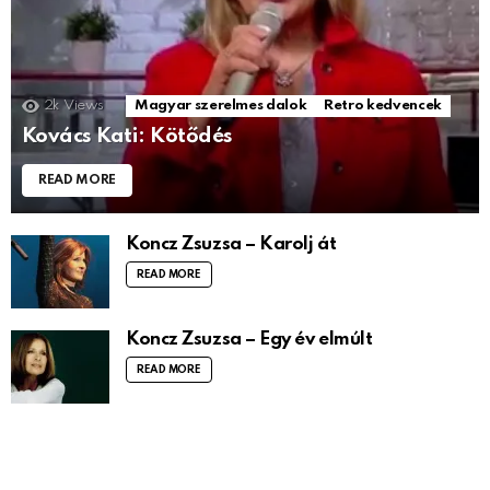
2k
Views
Magyar szerelmes dalok
Retro kedvencek
Kovács Kati: Kötődés
READ MORE
Koncz Zsuzsa – Karolj át
READ MORE
Koncz Zsuzsa – Egy év elmúlt
READ MORE