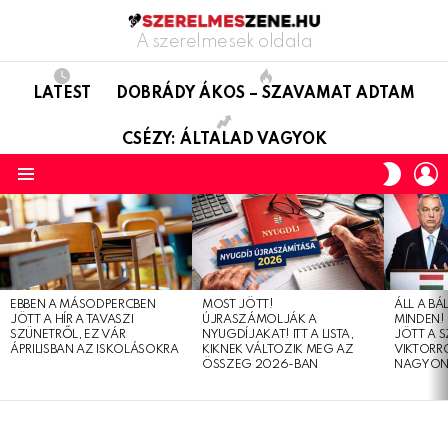
A szerelmesek oldala
LATEST
DOBRÁDY ÁKOS – SZAVAMAT ADTAM
CSÉZY: ÁLTALAD VAGYOK
L
SWITC
SKIN
Menu
LATEST
STORIES
EBBEN A MÁSODPERCBEN
MOST JÖTT!
ÁLL A B
JÖTT A HÍR A TAVASZI
ÚJRASZÁMOLJÁK A
MINDEN! 
SZÜNETRŐL, EZ VÁR
NYUGDÍJAKAT! ITT A LISTA,
JÖTT A 
ÁPRILISBAN AZ ISKOLÁSOKRA
KIKNEK VÁLTOZIK MEG AZ
VIKTORRÓ
ÖSSZEG 2026-BAN
NAGYON