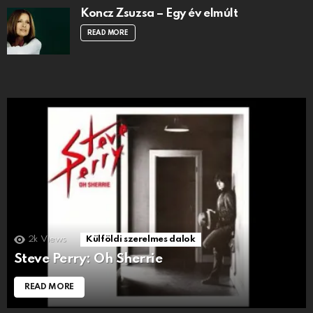
Koncz Zsuzsa – Egy év elmúlt
READ MORE
2k
Views
Külföldi szerelmes dalok
Steve Perry: Oh Sherrie
READ MORE