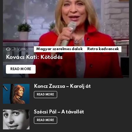
2k
Views
Magyar szerelmes dalok
Retro kedvencek
Kovács Kati: Kötődés
READ MORE
Koncz Zsuzsa – Karolj át
READ MORE
Szécsi Pál – A távollét
READ MORE