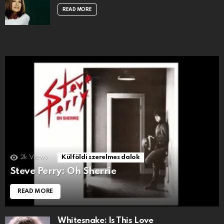
READ MORE
2k
Views
Külföldi szerelmes dalok
Steve Perry: Oh Sherrie
READ MORE
Whitesnake: Is This Love