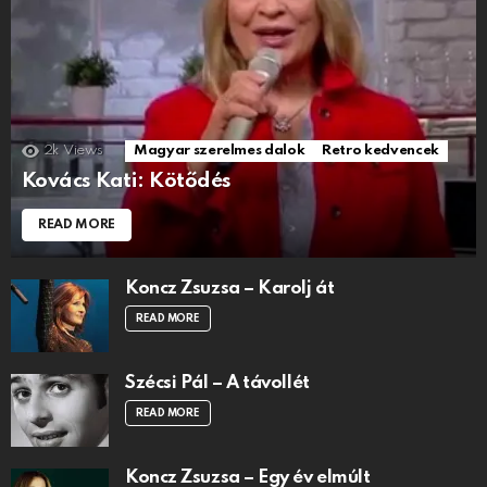
2k
Views
Magyar szerelmes dalok
Retro kedvencek
Kovács Kati: Kötődés
READ MORE
Koncz Zsuzsa – Karolj át
READ MORE
Szécsi Pál – A távollét
READ MORE
Koncz Zsuzsa – Egy év elmúlt