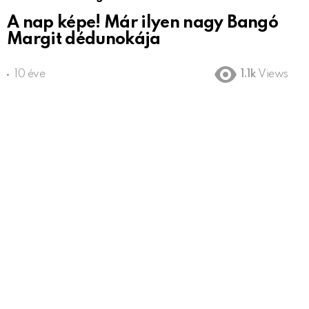
A nap képe! Már ilyen nagy Bangó
Margit dédunokája
10 éve
1.1k
Views