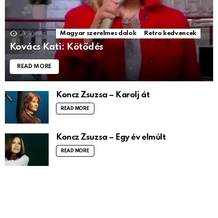
2k
Views
Magyar szerelmes dalok
Retro kedvencek
Kovács Kati: Kötődés
READ MORE
Koncz Zsuzsa – Karolj át
READ MORE
Koncz Zsuzsa – Egy év elmúlt
READ MORE