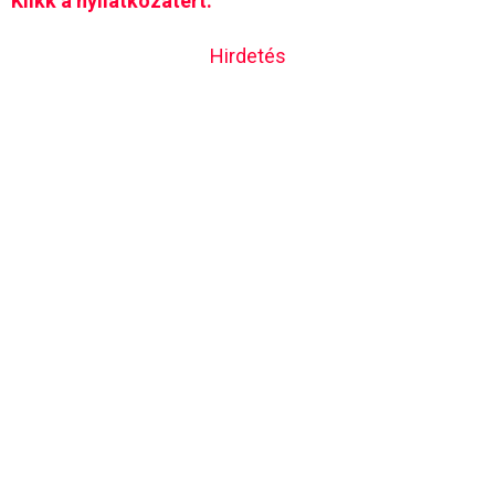
Klikk a nyilatkozatért.
Hirdetés