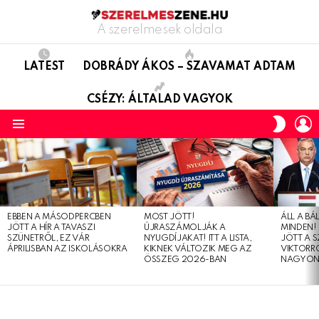
A szerelmesek oldala
LATEST
DOBRÁDY ÁKOS – SZAVAMAT ADTAM
CSÉZY: ÁLTALAD VAGYOK
L
SWITC
SKIN
Menu
LATEST
STORIES
EBBEN A MÁSODPERCBEN
MOST JÖTT!
ÁLL A B
JÖTT A HÍR A TAVASZI
ÚJRASZÁMOLJÁK A
MINDEN! 
SZÜNETRŐL, EZ VÁR
NYUGDÍJAKAT! ITT A LISTA,
JÖTT A 
ÁPRILISBAN AZ ISKOLÁSOKRA
KIKNEK VÁLTOZIK MEG AZ
VIKTORRÓ
ÖSSZEG 2026-BAN
NAGYON