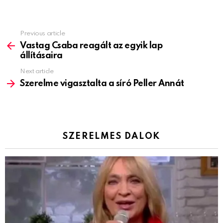
Previous article
See
more
Vastag Csaba reagált az egyik lap
állításaira
Next article
Szerelme vigasztalta a síró Peller Annát
SZERELMES DALOK