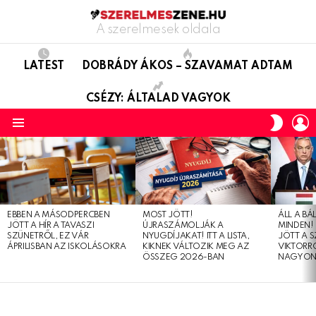
A szerelmesek oldala
LATEST
DOBRÁDY ÁKOS – SZAVAMAT ADTAM
CSÉZY: ÁLTALAD VAGYOK
L
SWITC
SKIN
Menu
LATEST
STORIES
EBBEN A MÁSODPERCBEN
MOST JÖTT!
ÁLL A B
JÖTT A HÍR A TAVASZI
ÚJRASZÁMOLJÁK A
MINDEN! 
SZÜNETRŐL, EZ VÁR
NYUGDÍJAKAT! ITT A LISTA,
JÖTT A 
ÁPRILISBAN AZ ISKOLÁSOKRA
KIKNEK VÁLTOZIK MEG AZ
VIKTORRÓ
ÖSSZEG 2026-BAN
NAGYON