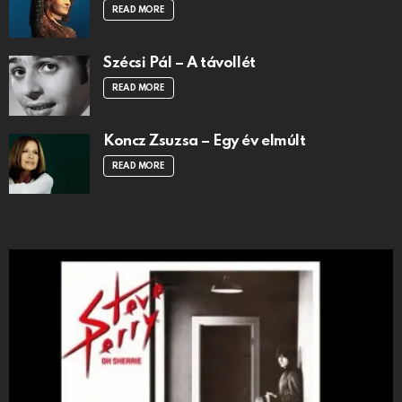
READ MORE
Szécsi Pál – A távollét
READ MORE
Koncz Zsuzsa – Egy év elmúlt
READ MORE