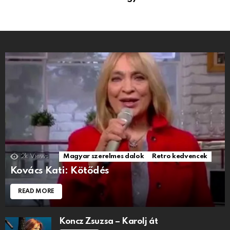
2k
Views
Magyar szerelmes dalok
Retro kedvencek
Kovács Kati: Kötődés
READ MORE
Koncz Zsuzsa – Karolj át