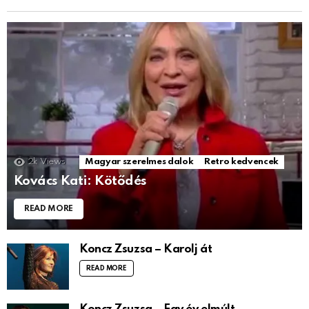
2k
Views
Magyar szerelmes dalok
Retro kedvencek
Kovács Kati: Kötődés
READ MORE
Koncz Zsuzsa – Karolj át
READ MORE