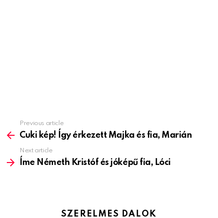
Previous article
See
more
Cuki kép! Így érkezett Majka és fia, Marián
Next article
Íme Németh Kristóf és jóképű fia, Lóci
SZERELMES DALOK