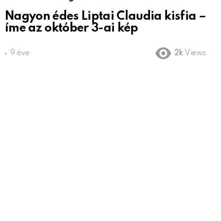
Nagyon édes Liptai Claudia kisfia –
íme az október 3-ai kép
9 éve
2k
Views