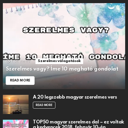
1.5k
Views
Szerelmes válogatások
Szerelmes vagy? Íme 10 megható gondolat
READ MORE
A 20 legszebb magyar szerelmes vers
READ MORE
TOP50 magyar szerelmes dal – ez voltak
a kedvencek 2018. február 10-én