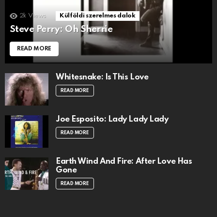
2k
Views
Külföldi szerelmes dalok
Steve Perry: Oh Sherrie
READ MORE
Whitesnake: Is This Love
READ MORE
Joe Esposito: Lady Lady Lady
READ MORE
Earth Wind And Fire: After Love Has
Gone
READ MORE