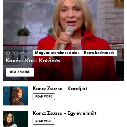
2k
Views
Magyar szerelmes dalok
Retro kedvencek
Kovács Kati: Kötődés
READ MORE
Koncz Zsuzsa – Karolj át
READ MORE
Koncz Zsuzsa – Egy év elmúlt
READ MORE