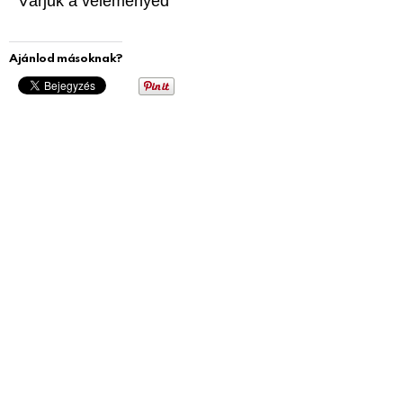
Várjuk a véleményed
Ajánlod másoknak?