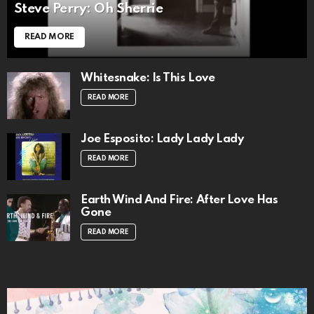
Steve Perry: Oh Sherrie
READ MORE
Whitesnake: Is This Love
READ MORE
Joe Esposito: Lady Lady Lady
READ MORE
Earth Wind And Fire: After Love Has
Gone
READ MORE