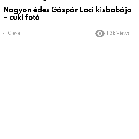
Nagyon édes Gáspár Laci kisbabája
– cuki fotó
10 éve
1.3k
Views