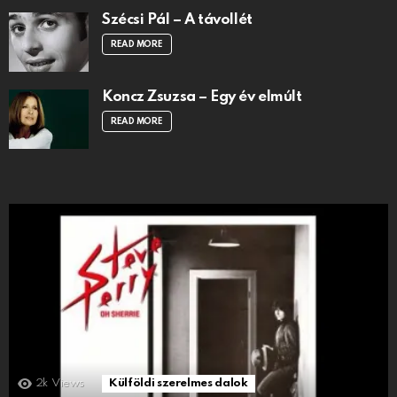
Szécsi Pál – A távollét
READ MORE
Koncz Zsuzsa – Egy év elmúlt
READ MORE
2k
Views
Külföldi szerelmes dalok