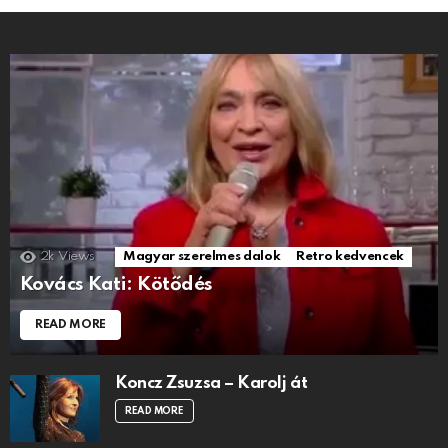
2k
Views
Magyar szerelmes dalok
Retro kedvencek
Kovács Kati: Kötődés
READ MORE
Koncz Zsuzsa – Karolj át
READ MORE