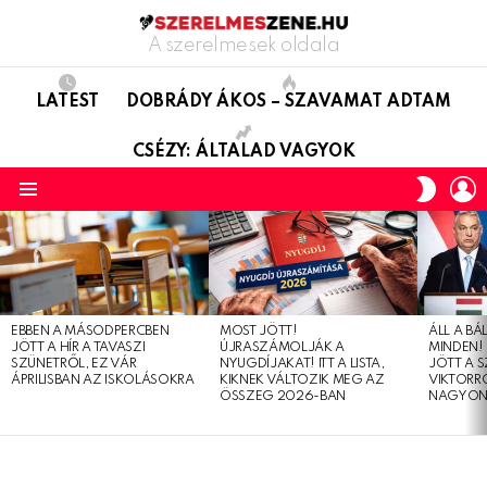
A szerelmesek oldala
LATEST
DOBRÁDY ÁKOS – SZAVAMAT ADTAM
CSÉZY: ÁLTALAD VAGYOK
L
SWITC
SKIN
Menu
LATEST
STORIES
EBBEN A MÁSODPERCBEN
MOST JÖTT!
ÁLL A B
JÖTT A HÍR A TAVASZI
ÚJRASZÁMOLJÁK A
MINDEN! 
SZÜNETRŐL, EZ VÁR
NYUGDÍJAKAT! ITT A LISTA,
JÖTT A 
ÁPRILISBAN AZ ISKOLÁSOKRA
KIKNEK VÁLTOZIK MEG AZ
VIKTORRÓ
ÖSSZEG 2026-BAN
NAGYON