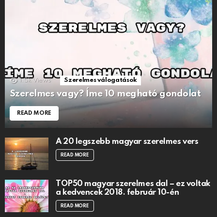
1.5k
Views
Szerelmes válogatások
Szerelmes vagy? Íme 10 megható gondolat
READ MORE
A 20 legszebb magyar szerelmes vers
READ MORE
TOP50 magyar szerelmes dal – ez voltak
a kedvencek 2018. február 10-én
READ MORE