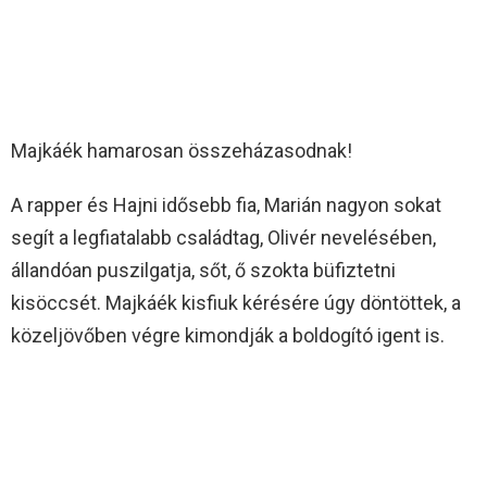
Majkáék hamarosan összeházasodnak!
A rapper és Hajni idősebb fia, Marián nagyon sokat
segít a legfiatalabb családtag, Olivér nevelésében,
állandóan puszilgatja, sőt, ő szokta büfiztetni
kisöccsét. Majkáék kisfiuk kérésére úgy döntöttek, a
közeljövőben végre kimondják a boldogító igent is.