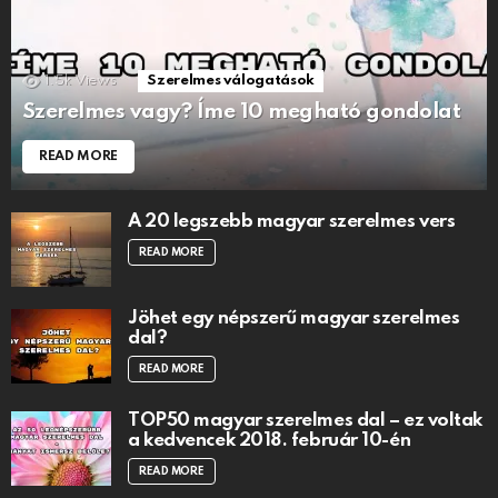
1.5k
Views
Szerelmes válogatások
Szerelmes vagy? Íme 10 megható gondolat
READ MORE
A 20 legszebb magyar szerelmes vers
READ MORE
Jöhet egy népszerű magyar szerelmes
dal?
READ MORE
TOP50 magyar szerelmes dal – ez voltak
a kedvencek 2018. február 10-én
READ MORE