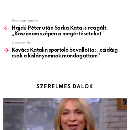
Previous article
See
more
Hajdú Péter után Sarka Kata is reagált:
„Köszönöm szépen a megértéseteket”
Next article
Kovács Katalin sportoló bevallotta: „ezidáig
csak a kislányomnak mondogattam”
SZERELMES DALOK