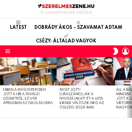
A szerelmesek oldala
LATEST
DOBRÁDY ÁKOS – SZAVAMAT ADTAM
CSÉZY: ÁLTALAD VAGYOK
L
SWITC
SKIN
Menu
LATEST
STORIES
EBBEN A MÁSODPERCBEN
MOST JÖTT!
ÁLL A B
JÖTT A HÍR A TAVASZI
ÚJRASZÁMOLJÁK A
MINDEN! 
SZÜNETRŐL, EZ VÁR
NYUGDÍJAKAT! ITT A LISTA,
JÖTT A 
ÁPRILISBAN AZ ISKOLÁSOKRA
KIKNEK VÁLTOZIK MEG AZ
VIKTORRÓ
ÖSSZEG 2026-BAN
NAGYON