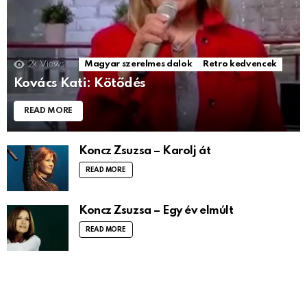
2k
Views
Magyar szerelmes dalok
Retro kedvencek
Kovács Kati: Kötődés
READ MORE
Koncz Zsuzsa – Karolj át
READ MORE
Koncz Zsuzsa – Egy év elmúlt
READ MORE