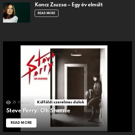
Koncz Zsuzsa – Egy év elmúlt
READ MORE
2k
Views
Külföldi szerelmes dalok
Steve Perry: Oh Sherrie
READ MORE