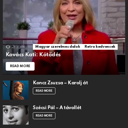
2k
Views
Magyar szerelmes dalok
Retro kedvencek
Kovács Kati: Kötődés
READ MORE
Koncz Zsuzsa – Karolj át
READ MORE
Szécsi Pál – A távollét
READ MORE