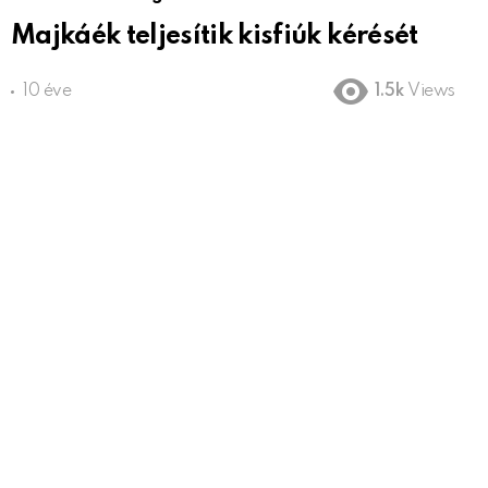
Majkáék teljesítik kisfiúk kérését
10 éve
1.5k
Views