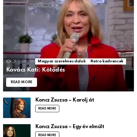
2k
Views
Magyar szerelmes dalok
Retro kedvencek
Kovács Kati: Kötődés
READ MORE
Koncz Zsuzsa – Karolj át
READ MORE
Koncz Zsuzsa – Egy év elmúlt
READ MORE