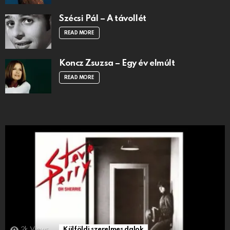
Szécsi Pál – A távollét
READ MORE
Koncz Zsuzsa – Egy év elmúlt
READ MORE
2k
Views
Külföldi szerelmes dalok