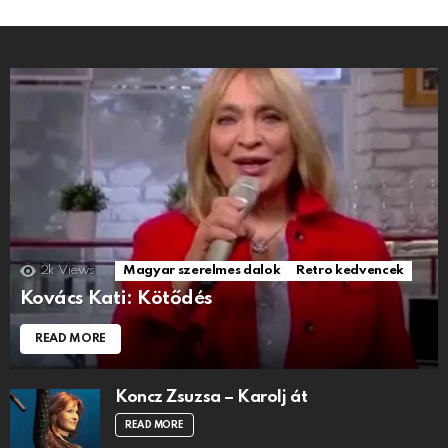
2k
Views
Magyar szerelmes dalok
Retro kedvencek
Kovács Kati: Kötődés
READ MORE
Koncz Zsuzsa – Karolj át
READ MORE