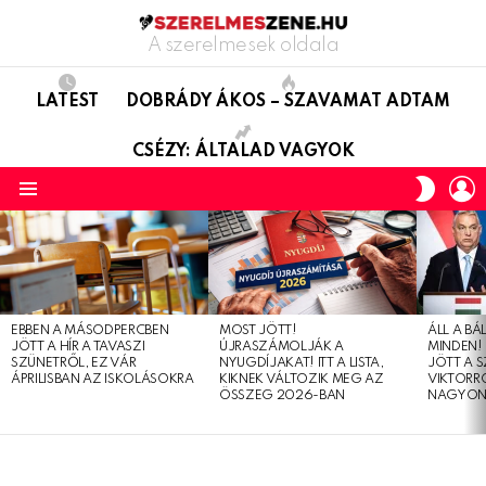
A szerelmesek oldala
LATEST
DOBRÁDY ÁKOS – SZAVAMAT ADTAM
CSÉZY: ÁLTALAD VAGYOK
L
SWITC
SKIN
Menu
LATEST
STORIES
EBBEN A MÁSODPERCBEN
MOST JÖTT!
ÁLL A B
JÖTT A HÍR A TAVASZI
ÚJRASZÁMOLJÁK A
MINDEN! 
SZÜNETRŐL, EZ VÁR
NYUGDÍJAKAT! ITT A LISTA,
JÖTT A 
ÁPRILISBAN AZ ISKOLÁSOKRA
KIKNEK VÁLTOZIK MEG AZ
VIKTORRÓ
ÖSSZEG 2026-BAN
NAGYON