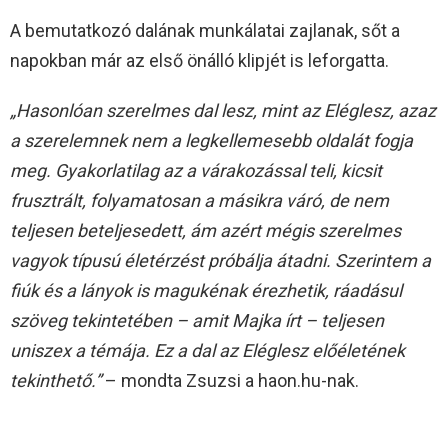
A bemutatkozó dalának munkálatai zajlanak, sőt a
napokban már az első önálló klipjét is leforgatta.
„Hasonlóan szerelmes dal lesz, mint az Eléglesz, azaz
a szerelemnek nem a legkellemesebb oldalát fogja
meg. Gyakorlatilag az a várakozással teli, kicsit
frusztrált, folyamatosan a másikra váró, de nem
teljesen beteljesedett, ám azért mégis szerelmes
vagyok típusú életérzést próbálja átadni. Szerintem a
fiúk és a lányok is magukénak érezhetik, ráadásul
szöveg tekintetében – amit Majka írt – teljesen
uniszex a témája. Ez a dal az Eléglesz előéletének
tekinthető.”
– mondta Zsuzsi a haon.hu-nak.