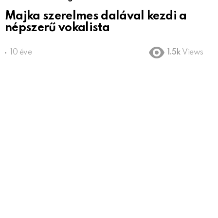
Majka szerelmes dalával kezdi a
népszerű vokalista
10 éve
1.5k
Views