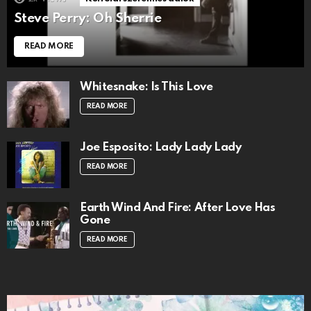
Steve Perry: Oh Sherrie
READ MORE
Whitesnake: Is This Love
READ MORE
Joe Esposito: Lady Lady Lady
READ MORE
Earth Wind And Fire: After Love Has
Gone
READ MORE