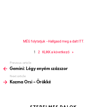
MÉG folytatjuk --Hallgasd meg a dalt ITT.
1
2
KLIKK a következő
»
Previous article
See
more
Gemini: Légy enyém százszor
Next article
Kozma Orsi – Örökké