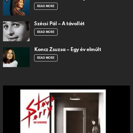
READ MORE
Szécsi Pál – A távollét
READ MORE
Koncz Zsuzsa – Egy év elmúlt
READ MORE