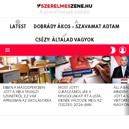
A szerelmesek oldala
LATEST
DOBRÁDY ÁKOS – SZAVAMAT ADTAM
CSÉZY: ÁLTALAD VAGYOK
L
SWITC
SKIN
Menu
LATEST
STORIES
EBBEN A MÁSODPERCBEN
MOST JÖTT!
ÁLL A B
JÖTT A HÍR A TAVASZI
ÚJRASZÁMOLJÁK A
MINDEN! 
SZÜNETRŐL, EZ VÁR
NYUGDÍJAKAT! ITT A LISTA,
JÖTT A 
ÁPRILISBAN AZ ISKOLÁSOKRA
KIKNEK VÁLTOZIK MEG AZ
VIKTORRÓ
ÖSSZEG 2026-BAN
NAGYON