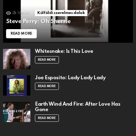
2k
Views
Külföldi szerelmes dalok
Steve Perry: Oh Sherrie
READ MORE
Whitesnake: Is This Love
READ MORE
Joe Esposito: Lady Lady Lady
READ MORE
Earth Wind And Fire: After Love Has
Gone
READ MORE