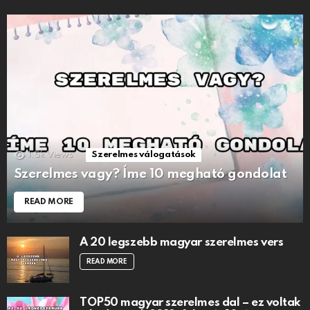
1.5k
Views
Szerelmes válogatások
Szerelmes vagy? Íme 10 megható gondolat
READ MORE
A 20 legszebb magyar szerelmes vers
READ MORE
TOP50 magyar szerelmes dal – ez voltak