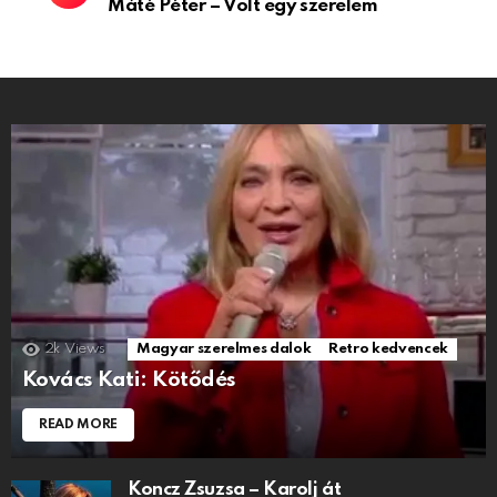
Máté Péter – Volt egy szerelem
2k
Views
Magyar szerelmes dalok
Retro kedvencek
Kovács Kati: Kötődés
READ MORE
Koncz Zsuzsa – Karolj át