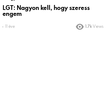
LGT: Nagyon kell, hogy szeress
engem
11 éve
1.7k
Views