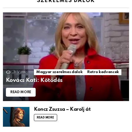
SZERELMES DALOK
2k
Views
Magyar szerelmes dalok
Retro kedvencek
Kovács Kati: Kötődés
READ MORE
Koncz Zsuzsa – Karolj át
READ MORE