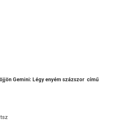
jöjjön Gemini: Légy enyém százszor című
etsz