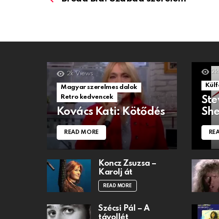
2k
2k
Views
Külf
Magyar szerelmes dalok
Retro kedvencek
Ste
Kovács Kati: Kötődés
She
READ MORE
RE
Koncz Zsuzsa –
Karolj át
READ MORE
Szécsi Pál – A
távollét