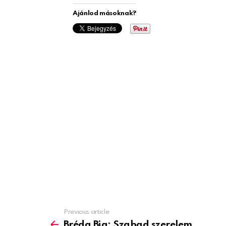
Ajánlod másoknak?
Previous article
See
more
Bréda Bia: Szabad szerelem