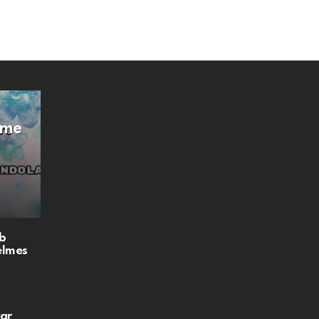
Íme
b
elmes
ar