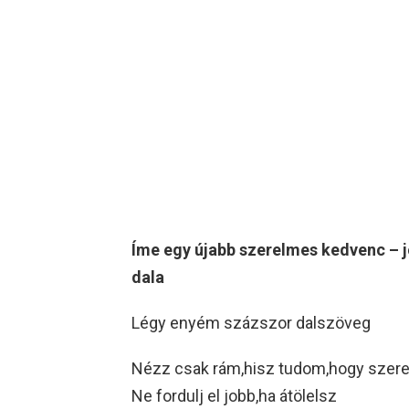
Íme egy újabb szerelmes kedvenc – 
dala
Légy enyém százszor dalszöveg
Nézz csak rám,hisz tudom,hogy szer
Ne fordulj el jobb,ha átölelsz