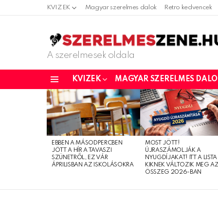
KVIZEK
Magyar szerelmes dalok
Retro kedvencek
A szerelmesek oldala
KVIZEK
MAGYAR SZERELMES DAL
Menu
LATEST
STORIES
EBBEN A MÁSODPERCBEN
MOST JÖTT!
JÖTT A HÍR A TAVASZI
ÚJRASZÁMOLJÁK A
SZÜNETRŐL, EZ VÁR
NYUGDÍJAKAT! ITT A LISTA
ÁPRILISBAN AZ ISKOLÁSOKRA
KIKNEK VÁLTOZIK MEG A
ÖSSZEG 2026-BAN