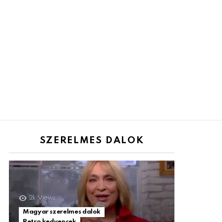
SZERELMES DALOK
2k
Views
Magyar szerelmes dalok
Retro kedvencek