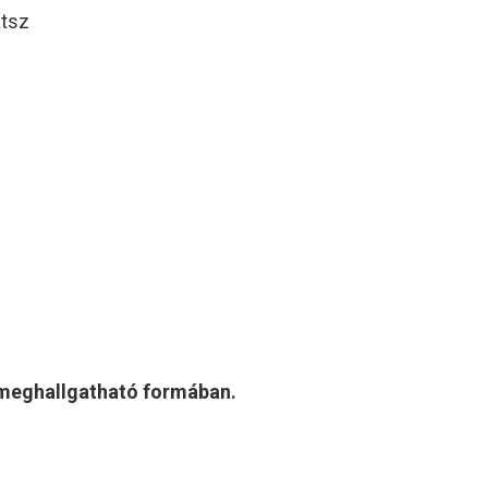
etsz
n meghallgatható formában.