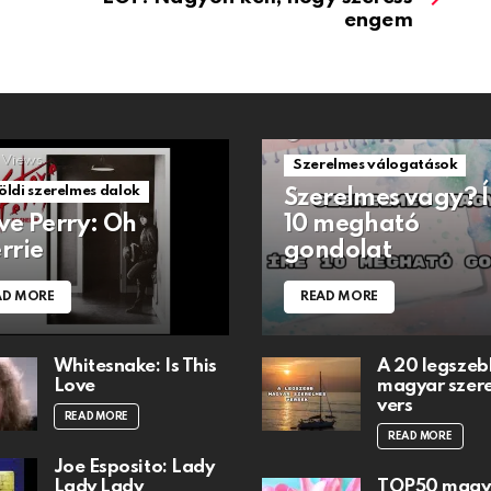
engem
1.5k
Views
Views
Szerelmes válogatások
öldi szerelmes dalok
Szerelmes vagy? 
ve Perry: Oh
10 megható
rrie
gondolat
AD MORE
READ MORE
Whitesnake: Is This
A 20 legszeb
Love
magyar szer
vers
READ MORE
READ MORE
Joe Esposito: Lady
Lady Lady
TOP50 magy