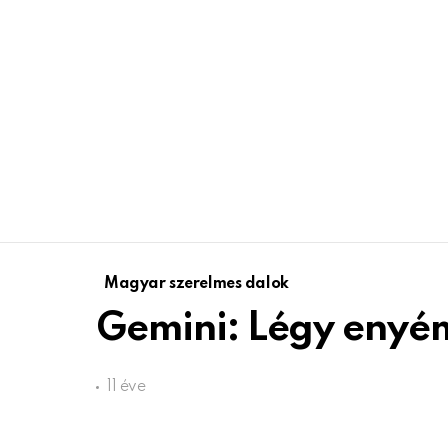
Magyar szerelmes dalok
Gemini: Légy enyé
11 éve