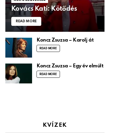
Kovács Kati: Kötődés
READ MORE
Koncz Zsuzsa – Karolj át
READ MORE
Koncz Zsuzsa – Egy év elmúlt
READ MORE
KVÍZEK