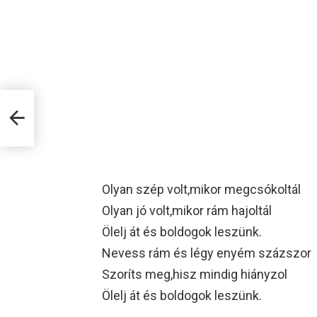
Olyan szép volt,mikor megcsókoltál
Olyan jó volt,mikor rám hajoltál
Ölelj át és boldogok leszünk.
Nevess rám és légy enyém százszor
Szoríts meg,hisz mindig hiányzol
Ölelj át és boldogok leszünk.