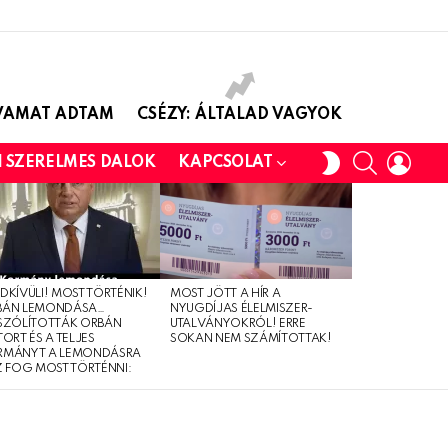
AVAMAT ADTAM
CSÉZY: ÁLTALAD VAGYOK
SEARCH
LOGI
SWITCH
I SZERELMES DALOK
KAPCSOLAT
SKIN
DKÍVÜLI! MOST TÖRTÉNIK!
MOST JÖTT A HÍR A
BÁN LEMONDÁSA…
NYUGDÍJAS ÉLELMISZER-
SZÓLÍTOTTÁK ORBÁN
UTALVÁNYOKRÓL! ERRE
TORT ÉS A TELJES
SOKAN NEM SZÁMÍTOTTAK!
RMÁNYT A LEMONDÁSRA
Z FOG MOST TÖRTÉNNI: