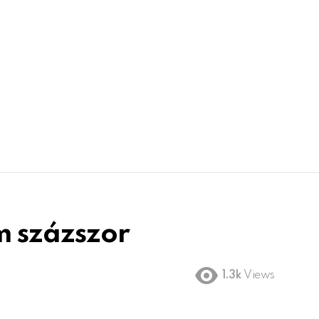
m százszor
1.3k
Views