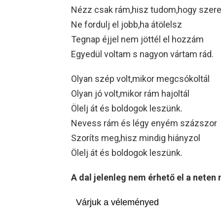
Nézz csak rám,hisz tudom,hogy szer
Ne fordulj el jobb,ha átölelsz
Tegnap éjjel nem jöttél el hozzám
Egyedül voltam s nagyon vártam rád.
Olyan szép volt,mikor megcsókoltál
Olyan jó volt,mikor rám hajoltál
Ölelj át és boldogok leszünk.
Nevess rám és légy enyém százszor
Szoríts meg,hisz mindig hiányzol
Ölelj át és boldogok leszünk.
A dal jelenleg nem érhető el a nete
Várjuk a véleményed