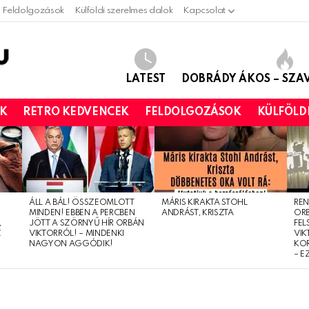
Feldolgozások
Külföldi szerelmes dalok
Kapcsolat
LATEST
DOBRÁDY ÁKOS – SZ
OK
RETRO KEDVENCEK
FELDOLGOZÁSOK
KÜLFÖLD
ÁLL A BÁL! ÖSSZEOMLOTT
MÁRIS KIRAKTA STOHL
REN
MINDEN! EBBEN A PERCBEN
ANDRÁST, KRISZTA
OR
,
JÖTT A SZÖRNYŰ HÍR ORBÁN
FEL
Z
VIKTORRÓL! – MINDENKI
VIK
NAGYON AGGÓDIK!
KO
– E