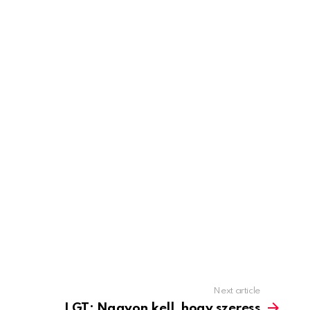
Next article
LGT: Nagyon kell, hogy szeress