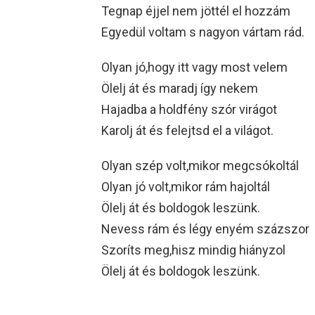
Tegnap éjjel nem jöttél el hozzám
Egyedül voltam s nagyon vártam rád.
Olyan jó,hogy itt vagy most velem
Ölelj át és maradj így nekem
Hajadba a holdfény szór virágot
Karolj át és felejtsd el a világot.
Olyan szép volt,mikor megcsókoltál
Olyan jó volt,mikor rám hajoltál
Ölelj át és boldogok leszünk.
Nevess rám és légy enyém százszor
Szoríts meg,hisz mindig hiányzol
Ölelj át és boldogok leszünk.