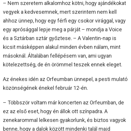
– Nem szeretem alkalomhoz kötni, hogy ajándékokat
vegyek a kedvesemnek, mert szerintem nem kell
ahhoz ünnep, hogy egy férfi egy csokor virággal, vagy
egy aprósággal lepje meg a párját – mondja a Voice
és a Sztárban sztár győztese. – A Valentin-nap is
kicsit másképpen alakul minden évben nálam, mint
másoknál. Általában fellépésem van, ami ugyan
kötelezettség, de én örömmel teszek ennek eleget.
Az énekes idén az Orfeumban ünnepel, a pesti mulató
közönségének énekel február 12-én.
– Többször voltam már koncerten az Orfeumban, de
ez az első eset, hogy én állok ott színpadra. A
zenekarommal lelkesen gyakorlunk, és biztos vagyok
benne, hogy a dalok között mindenki talál majd