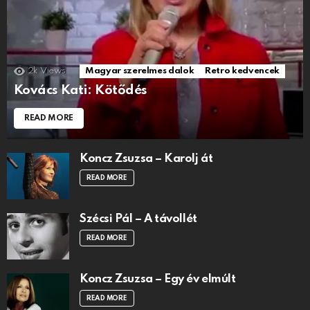
2k
Views
Magyar szerelmes dalok
Retro kedvencek
Kovács Kati: Kötődés
READ MORE
Koncz Zsuzsa – Karolj át
READ MORE
Szécsi Pál – A távollét
READ MORE
Koncz Zsuzsa – Egy év elmúlt
READ MORE