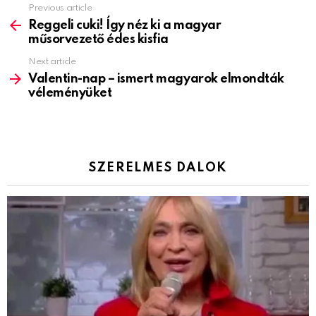
Previous article
See
more
Reggeli cuki! Így néz ki a magyar
műsorvezető édes kisfia
Next article
Valentin-nap – ismert magyarok elmondták
véleményüket
SZERELMES DALOK