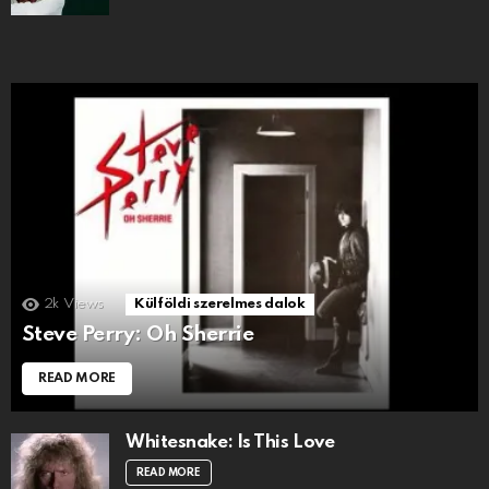
2k
Views
Külföldi szerelmes dalok
Steve Perry: Oh Sherrie
READ MORE
Whitesnake: Is This Love
READ MORE