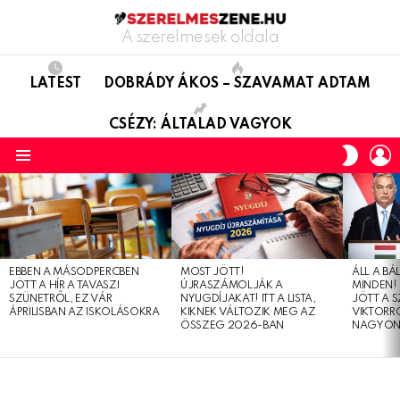
A szerelmesek oldala
LATEST
DOBRÁDY ÁKOS – SZAVAMAT ADTAM
CSÉZY: ÁLTALAD VAGYOK
L
SWITC
SKIN
Menu
LATEST
STORIES
EBBEN A MÁSODPERCBEN
MOST JÖTT!
ÁLL A B
JÖTT A HÍR A TAVASZI
ÚJRASZÁMOLJÁK A
MINDEN! 
SZÜNETRŐL, EZ VÁR
NYUGDÍJAKAT! ITT A LISTA,
JÖTT A 
ÁPRILISBAN AZ ISKOLÁSOKRA
KIKNEK VÁLTOZIK MEG AZ
VIKTORRÓ
ÖSSZEG 2026-BAN
NAGYON