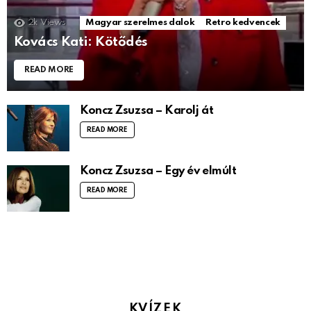
2k
Views
Magyar szerelmes dalok
Retro kedvencek
Kovács Kati: Kötődés
READ MORE
Koncz Zsuzsa – Karolj át
READ MORE
Koncz Zsuzsa – Egy év elmúlt
READ MORE
KVÍZEK