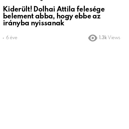
Kiderült! Dolhai Attila felesége
belement abba, hogy ebbe az
irányba nyissanak
6 éve
1.3k
Views