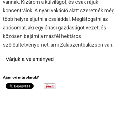
vannak. Kizárom a külvilágot, és csak rájuk
koncentrálok. A nyári vakáció alatt szeretnék még
több helyre eljutni a családdal. Meglátogatni az
apósomat, aki egy óriási gazdaságot vezet, és
közösen bejárni a másfél hektáros
szőlőültetvényemet, ami Zalaszentbalázson van.
Várjuk a véleményed
Ajánlod másoknak?