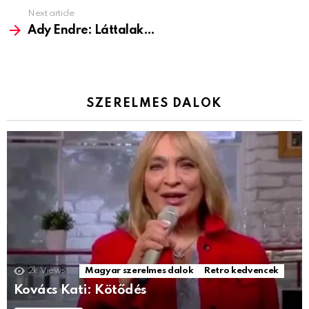
Next article
Ady Endre: Láttalak…
SZERELMES DALOK
2k
Views
Magyar szerelmes dalok
Retro kedvencek
Kovács Kati: Kötődés