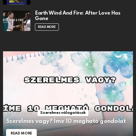
Earth Wind And Fire: After Love Has
Gone
READ MORE
1.5k
Views
Szerelmes válogatások
Szerelmes vagy? Íme 10 megható gondolat
READ MORE