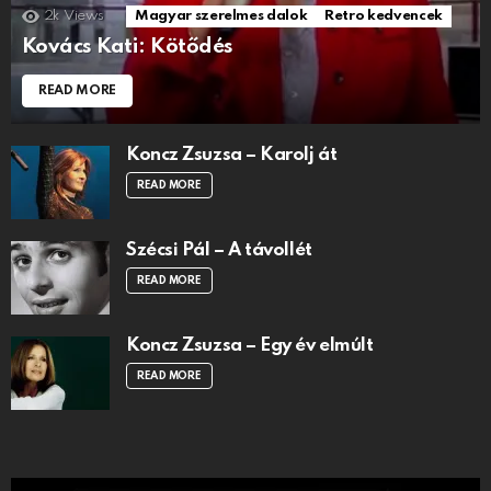
2k
Views
Magyar szerelmes dalok
Retro kedvencek
Kovács Kati: Kötődés
READ MORE
Koncz Zsuzsa – Karolj át
READ MORE
Szécsi Pál – A távollét
READ MORE
Koncz Zsuzsa – Egy év elmúlt
READ MORE