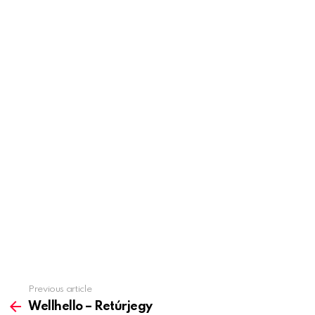
Previous article
See
more
Wellhello – Retúrjegy