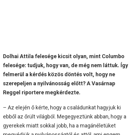
Dolhai Attila felesége kicsit olyan, mint Columbo
felesége: tudjuk, hogy van, de még nem láttuk. Így
felmerül a kérdés közös döntés volt, hogy ne
szerepeljen a nyilvánosság előtt? A Vasárnap
Reggel riportere megkérdezte.
– Az elején ő kérte, hogy a családunkat hagyjuk ki
ebből az őrült világból. Megegyeztünk abban, hogy a
gyerekek miatt sokkal jobb, ha a magánéletüket
megvédjük a nyilvánosságtól és attól, ami engem