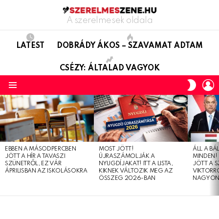
A szerelmesek oldala
LATEST
DOBRÁDY ÁKOS – SZAVAMAT ADTAM
CSÉZY: ÁLTALAD VAGYOK
L
SWITC
SKIN
Menu
LATEST
STORIES
EBBEN A MÁSODPERCBEN
MOST JÖTT!
ÁLL A B
JÖTT A HÍR A TAVASZI
ÚJRASZÁMOLJÁK A
MINDEN! 
SZÜNETRŐL, EZ VÁR
NYUGDÍJAKAT! ITT A LISTA,
JÖTT A 
ÁPRILISBAN AZ ISKOLÁSOKRA
KIKNEK VÁLTOZIK MEG AZ
VIKTORRÓ
ÖSSZEG 2026-BAN
NAGYON