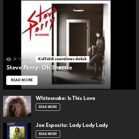
2k
Views
Külföldi szerelmes dalok
Steve Perry: Oh Sherrie
READ MORE
Whitesnake: Is This Love
READ MORE
Joe Esposito: Lady Lady Lady
READ MORE