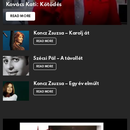
Kovács Kati: Kötődés
READ MORE
Koncz Zsuzsa – Karolj át
READ MORE
Szécsi Pál – A távollét
READ MORE
Koncz Zsuzsa – Egy év elmúlt
READ MORE