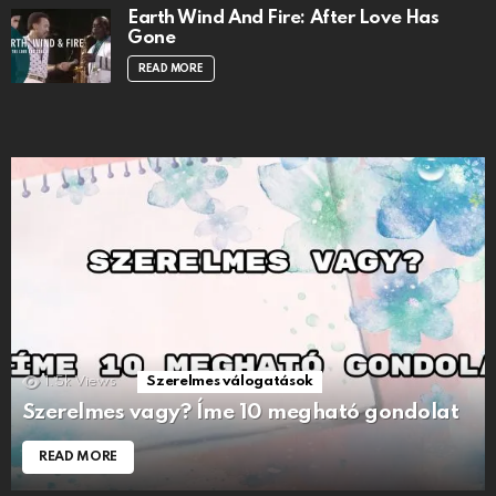
Earth Wind And Fire: After Love Has
Gone
READ MORE
1.5k
Views
Szerelmes válogatások
Szerelmes vagy? Íme 10 megható gondolat
READ MORE