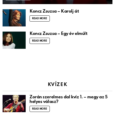
Koncz Zsuzsa – Karolj át
READ MORE
Koncz Zsuzsa – Egy év elmúlt
READ MORE
KVÍZEK
Zorán szerelmes dal kvíz 1. – megy az 5
helyes válasz?
READ MORE