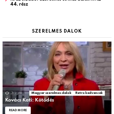
44. rész
SZERELMES DALOK
2k
Views
Magyar szerelmes dalok
Retro kedvencek
Kovács Kati: Kötődés
READ MORE