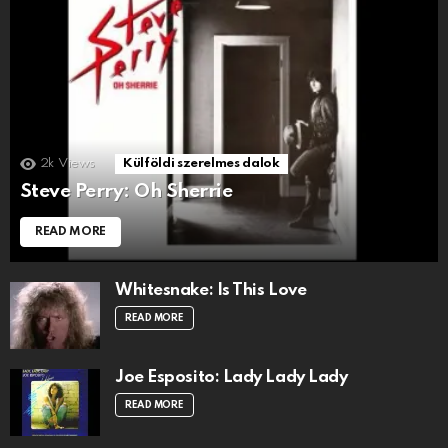
2k
Views
Külföldi szerelmes dalok
Steve Perry: Oh Sherrie
READ MORE
Whitesnake: Is This Love
READ MORE
Joe Esposito: Lady Lady Lady
READ MORE