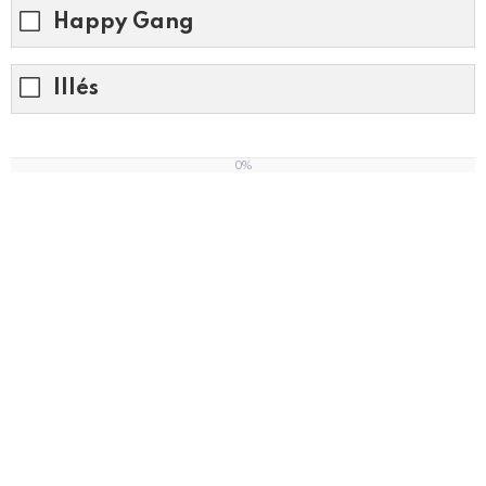
Happy Gang
Illés
0%
0
%