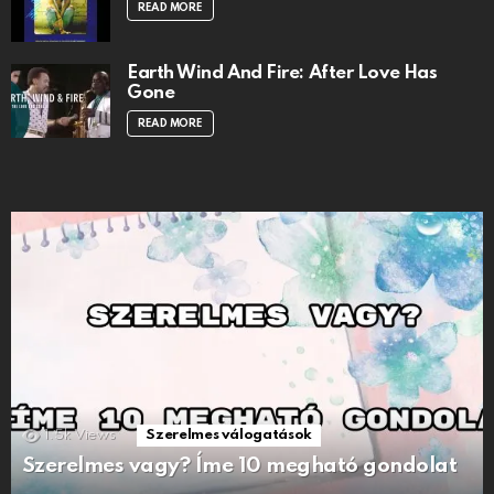
READ MORE
Earth Wind And Fire: After Love Has
Gone
READ MORE
1.5k
Views
Szerelmes válogatások
Szerelmes vagy? Íme 10 megható gondolat