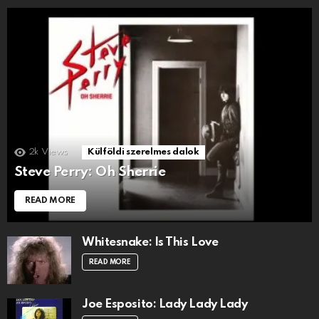
2k
Views
Külföldi szerelmes dalok
Steve Perry: Oh Sherrie
READ MORE
Whitesnake: Is This Love
READ MORE
Joe Esposito: Lady Lady Lady