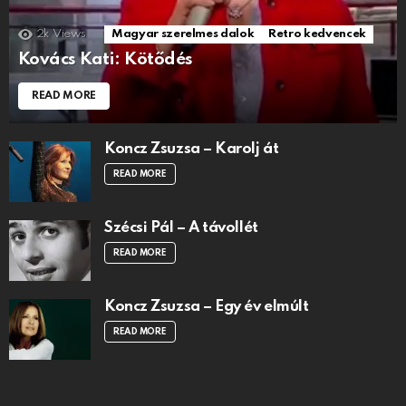
2k
Views
Magyar szerelmes dalok
Retro kedvencek
Kovács Kati: Kötődés
READ MORE
Koncz Zsuzsa – Karolj át
READ MORE
Szécsi Pál – A távollét
READ MORE
Koncz Zsuzsa – Egy év elmúlt
READ MORE