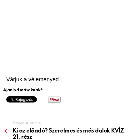
Várjuk a véleményed
Ajánlod másoknak?
Previous article
See
more
Ki az előadó? Szerelmes és más dalok KVÍZ
21. rész