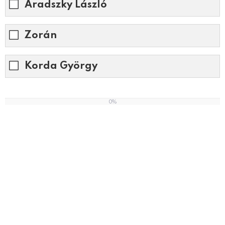
Aradszky László
Zorán
Korda György
0%
0
%