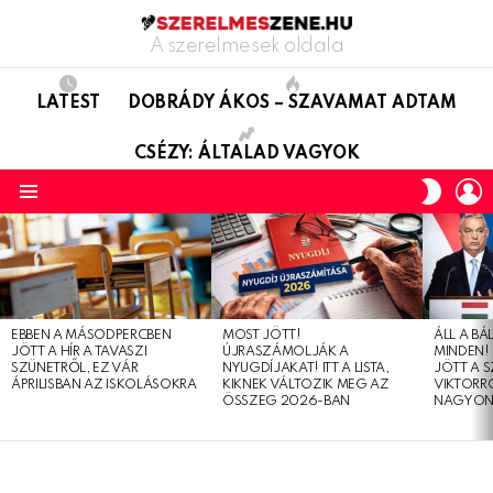
A szerelmesek oldala
LATEST
DOBRÁDY ÁKOS – SZAVAMAT ADTAM
CSÉZY: ÁLTALAD VAGYOK
L
SWITC
SKIN
Menu
LATEST
STORIES
EBBEN A MÁSODPERCBEN
MOST JÖTT!
ÁLL A B
JÖTT A HÍR A TAVASZI
ÚJRASZÁMOLJÁK A
MINDEN! 
SZÜNETRŐL, EZ VÁR
NYUGDÍJAKAT! ITT A LISTA,
JÖTT A 
ÁPRILISBAN AZ ISKOLÁSOKRA
KIKNEK VÁLTOZIK MEG AZ
VIKTORRÓ
ÖSSZEG 2026-BAN
NAGYON