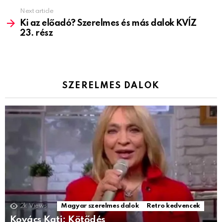
Next article
Ki az előadó? Szerelmes és más dalok KVÍZ
23. rész
SZERELMES DALOK
2k
Views
Magyar szerelmes dalok
Retro kedvencek
Kovács Kati: Kötődés