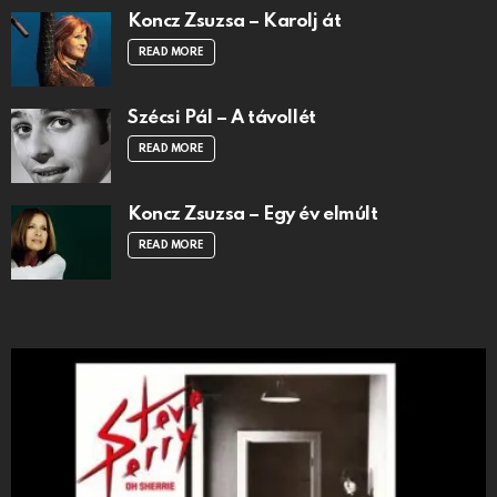
Koncz Zsuzsa – Karolj át
READ MORE
Szécsi Pál – A távollét
READ MORE
Koncz Zsuzsa – Egy év elmúlt
READ MORE