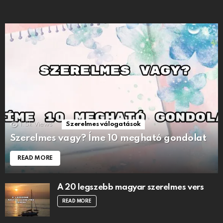
1.5k
Views
Szerelmes válogatások
Szerelmes vagy? Íme 10 megható gondolat
READ MORE
A 20 legszebb magyar szerelmes vers
READ MORE