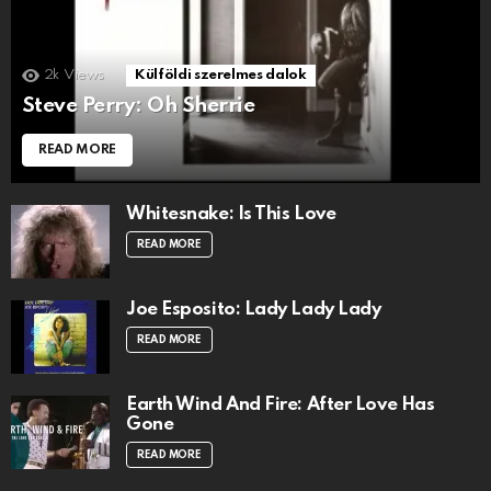
2k
Views
Külföldi szerelmes dalok
Steve Perry: Oh Sherrie
READ MORE
Whitesnake: Is This Love
READ MORE
Joe Esposito: Lady Lady Lady
READ MORE
Earth Wind And Fire: After Love Has
Gone
READ MORE