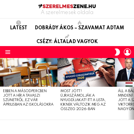
A szerelmesek oldala
LATEST
DOBRÁDY ÁKOS – SZAVAMAT ADTAM
CSÉZY: ÁLTALAD VAGYOK
L
SWITC
SKIN
Menu
LATEST
STORIES
EBBEN A MÁSODPERCBEN
MOST JÖTT!
ÁLL A B
JÖTT A HÍR A TAVASZI
ÚJRASZÁMOLJÁK A
MINDEN! 
SZÜNETRŐL, EZ VÁR
NYUGDÍJAKAT! ITT A LISTA,
JÖTT A 
ÁPRILISBAN AZ ISKOLÁSOKRA
KIKNEK VÁLTOZIK MEG AZ
VIKTORRÓ
ÖSSZEG 2026-BAN
NAGYON