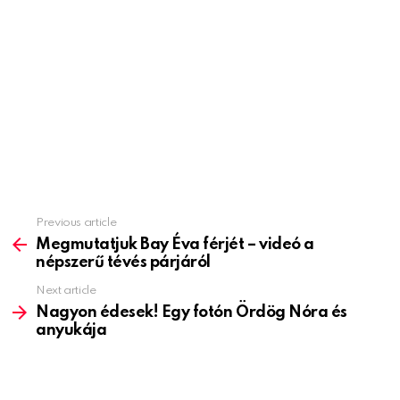
Previous article
See
more
Megmutatjuk Bay Éva férjét – videó a
népszerű tévés párjáról
Next article
Nagyon édesek! Egy fotón Ördög Nóra és
anyukája