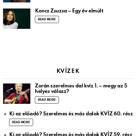
Koncz Zsuzsa – Egy év elmúlt
READ MORE
KVÍZEK
Zorán szerelmes dal kvíz 1. – megy az 5
helyes válasz?
READ MORE
Ki az előadó? Szerelmes és más dalok KVÍZ 60. rész
READ MORE
Ki az előadó? Szerelmes és más dalok KVÍZ 59. rész