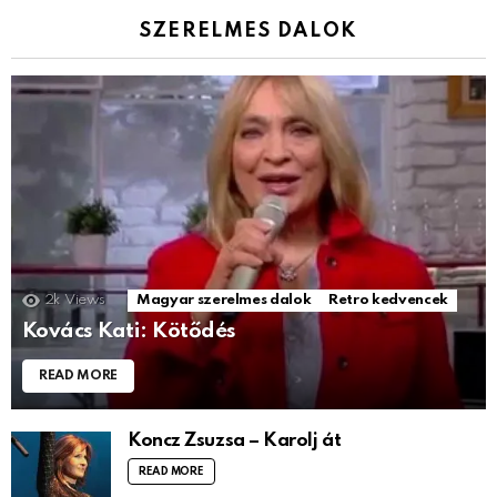
SZERELMES DALOK
2k
Views
Magyar szerelmes dalok
Retro kedvencek
Kovács Kati: Kötődés
READ MORE
Koncz Zsuzsa – Karolj át
READ MORE