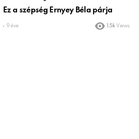
Ez a szépség Ernyey Béla párja
9 éve
1.5k
Views