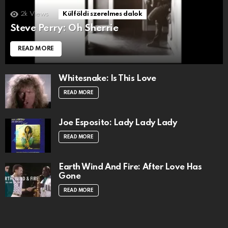
2k
Views
Külföldi szerelmes dalok
Steve Perry: Oh Sherrie
READ MORE
Whitesnake: Is This Love
READ MORE
Joe Esposito: Lady Lady Lady
READ MORE
Earth Wind And Fire: After Love Has
Gone
READ MORE