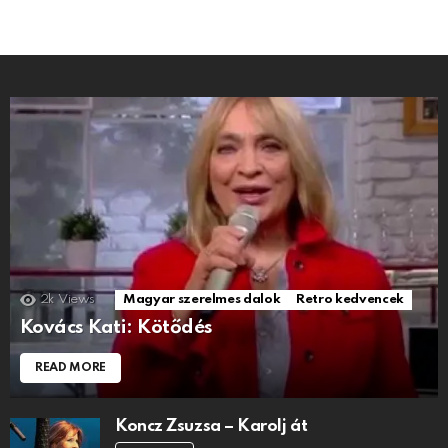
2k
Views
Magyar szerelmes dalok
Retro kedvencek
Kovács Kati: Kötődés
READ MORE
Koncz Zsuzsa – Karolj át