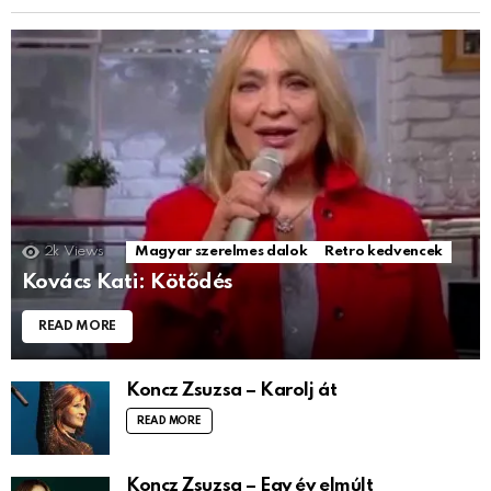
2k
Views
Magyar szerelmes dalok
Retro kedvencek
Kovács Kati: Kötődés
READ MORE
Koncz Zsuzsa – Karolj át
READ MORE
Koncz Zsuzsa – Egy év elmúlt