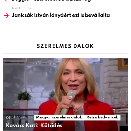
Next article
Janicsák István lányáért ezt is bevállalta
SZERELMES DALOK
2k
Views
Magyar szerelmes dalok
Retro kedvencek
Kovács Kati: Kötődés