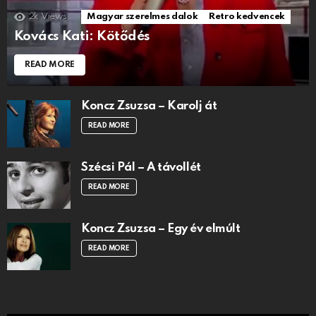
2k
Views
Magyar szerelmes dalok
Retro kedvencek
Kovács Kati: Kötődés
READ MORE
Koncz Zsuzsa – Karolj át
READ MORE
Szécsi Pál – A távollét
READ MORE
Koncz Zsuzsa – Egy év elmúlt
READ MORE