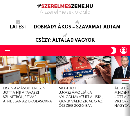
A szerelmesek oldala
LATEST
DOBRÁDY ÁKOS – SZAVAMAT ADTAM
CSÉZY: ÁLTALAD VAGYOK
L
SWITC
SKIN
Menu
LATEST
STORIES
EBBEN A MÁSODPERCBEN
MOST JÖTT!
ÁLL A B
JÖTT A HÍR A TAVASZI
ÚJRASZÁMOLJÁK A
MINDEN! 
SZÜNETRŐL, EZ VÁR
NYUGDÍJAKAT! ITT A LISTA,
JÖTT A 
ÁPRILISBAN AZ ISKOLÁSOKRA
KIKNEK VÁLTOZIK MEG AZ
VIKTORRÓ
ÖSSZEG 2026-BAN
NAGYON