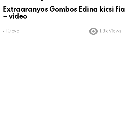
Extraaranyos Gombos Edina kicsi fia
– video
10 éve
1.3k
Views