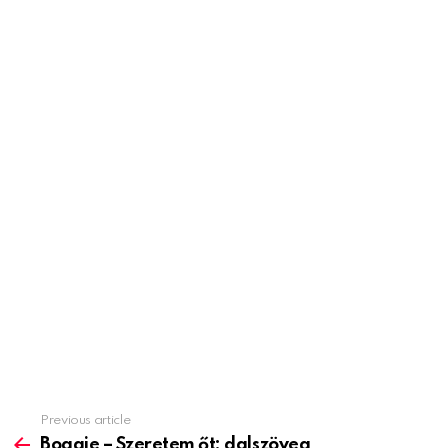
Previous article
See
more
Boggie – Szeretem őt: dalszöveg