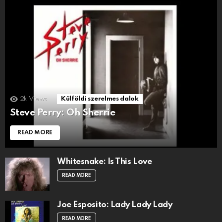
2k
Views
Külföldi szerelmes dalok
Steve Perry: Oh Sherrie
READ MORE
Whitesnake: Is This Love
READ MORE
Joe Esposito: Lady Lady Lady
READ MORE