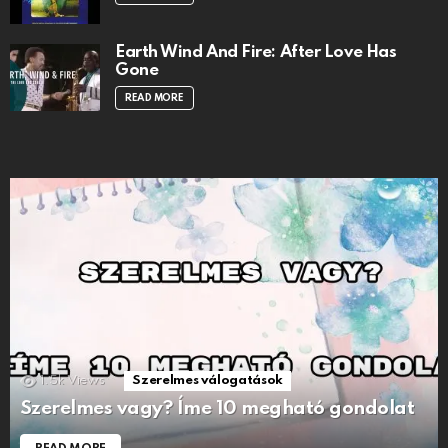
Earth Wind And Fire: After Love Has
Gone
READ MORE
1.5k
Views
Szerelmes válogatások
Szerelmes vagy? Íme 10 megható gondolat