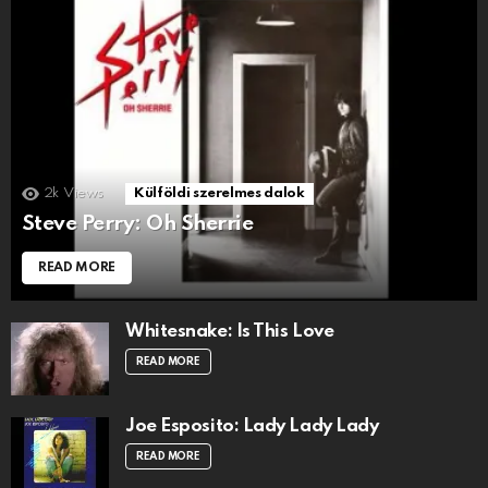
2k
Views
Külföldi szerelmes dalok
Steve Perry: Oh Sherrie
READ MORE
Whitesnake: Is This Love
READ MORE
Joe Esposito: Lady Lady Lady
READ MORE