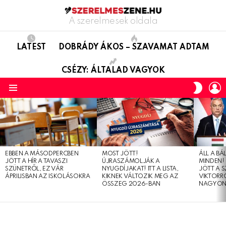
A szerelmesek oldala
LATEST
DOBRÁDY ÁKOS – SZAVAMAT ADTAM
CSÉZY: ÁLTALAD VAGYOK
L
SWITC
SKIN
Menu
LATEST
STORIES
EBBEN A MÁSODPERCBEN
MOST JÖTT!
ÁLL A B
JÖTT A HÍR A TAVASZI
ÚJRASZÁMOLJÁK A
MINDEN! 
SZÜNETRŐL, EZ VÁR
NYUGDÍJAKAT! ITT A LISTA,
JÖTT A 
ÁPRILISBAN AZ ISKOLÁSOKRA
KIKNEK VÁLTOZIK MEG AZ
VIKTORRÓ
ÖSSZEG 2026-BAN
NAGYON