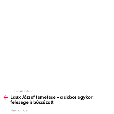
Previous article
See
more
Laux József temetése – a dobos egykori
felesége is búcsúzott
Next article