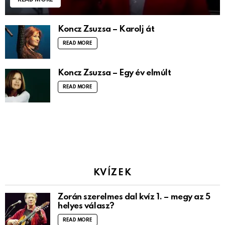
READ MORE
Koncz Zsuzsa – Karolj át
READ MORE
Koncz Zsuzsa – Egy év elmúlt
READ MORE
KVÍZEK
Zorán szerelmes dal kvíz 1. – megy az 5
helyes válasz?
READ MORE