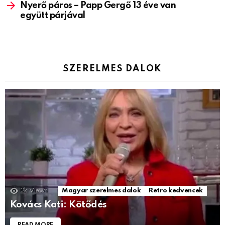
Nyerő páros – Papp Gergő 13 éve van
együtt párjával
SZERELMES DALOK
2k
Views
Magyar szerelmes dalok
Retro kedvencek
Kovács Kati: Kötődés