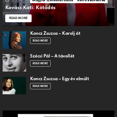
2k
Views
Magyar szerelmes dalok
Retro kedvencek
Kovács Kati: Kötődés
READ MORE
Koncz Zsuzsa – Karolj át
READ MORE
Szécsi Pál – A távollét
READ MORE
Koncz Zsuzsa – Egy év elmúlt
READ MORE