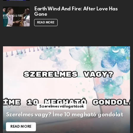
Earth Wind And Fire: After Love Has
Gone
READ MORE
1.5k
Views
Szerelmes válogatások
Szerelmes vagy? Íme 10 megható gondolat
READ MORE