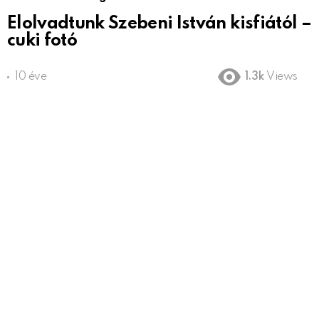
Elolvadtunk Szebeni István kisfiától –
cuki fotó
10 éve
1.3k
Views